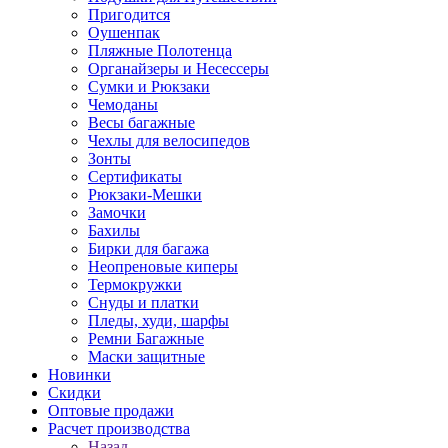
Пригодится
Оушенпак
Пляжные Полотенца
Органайзеры и Несессеры
Сумки и Рюкзаки
Чемоданы
Весы багажные
Чехлы для велосипедов
Зонты
Сертификаты
Рюкзаки-Мешки
Замочки
Бахилы
Бирки для багажа
Неопреновые киперы
Термокружки
Снуды и платки
Пледы, худи, шарфы
Ремни Багажные
Маски защитные
Новинки
Скидки
Оптовые продажи
Расчет производства
Назад