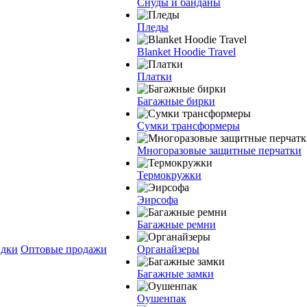
Снуды и банданы
Пледы
Blanket Hoodie Travel
Платки
Багажные бирки
Сумки трансформеры
Многоразовые защитные перчатки
Термокружки
Эирсофа
Багажные ремни
дки
Оптовые продажи
Органайзеры
Багажные замки
Оушенпак