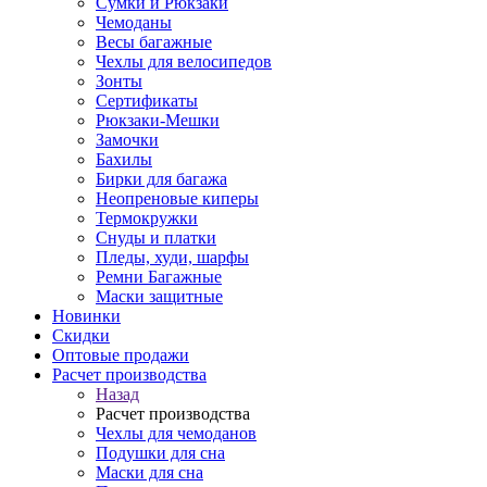
Сумки и Рюкзаки
Чемоданы
Весы багажные
Чехлы для велосипедов
Зонты
Сертификаты
Рюкзаки-Мешки
Замочки
Бахилы
Бирки для багажа
Неопреновые киперы
Термокружки
Снуды и платки
Пледы, худи, шарфы
Ремни Багажные
Маски защитные
Новинки
Скидки
Оптовые продажи
Расчет производства
Назад
Расчет производства
Чехлы для чемоданов
Подушки для сна
Маски для сна