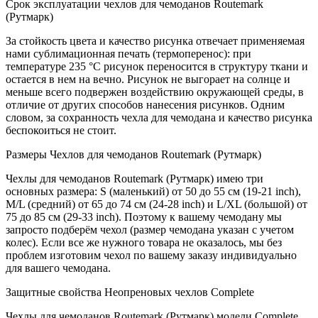
Срок эксплуатации чехлов для чемоданов Routemark
(Рутмарк)
За стойкость цвета и качество рисунка отвечает применяемая
нами сублимационная печать (термоперенос): при
температуре 235 °C рисунок переносится в структуру ткани и
остается в нем на вечно. Рисунок не выгорает на солнце и
меньше всего подвержен воздействию окружающей среды, в
отличие от других способов нанесения рисунков. Одним
словом, за сохранность чехла для чемодана и качество рисунка
беспокоиться не стоит.
Размеры Чехлов для чемоданов Routemark (Рутмарк)
Чехлы для чемоданов Routemark (Рутмарк) имею три
основных размера: S (маленький) от 50 до 55 см (19-21 inch),
М/L (средний) от 65 до 74 см (24-28 inch) и L/XL (большой) от
75 до 85 см (29-33 inch). Поэтому к вашему чемодану мы
запросто подберём чехол (размер чемодана указан с учетом
колес). Если все же нужного товара не оказалось, мы без
проблем изготовим чехол по вашему заказу индивидуально
для вашего чемодана.
Защитные свойства Неопреновых чехлов Complete
Чехлы для чемоданов Routemark (Рутмарк) модели Complete