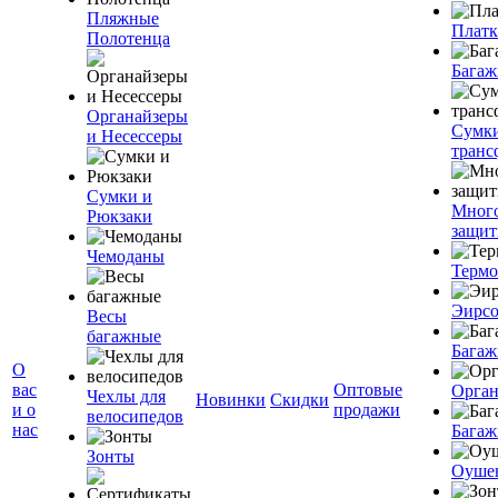
Пляжные
Плат
Полотенца
Багаж
Органайзеры
Сумк
и Несессеры
транс
Сумки и
Мног
Рюкзаки
защит
Чемоданы
Терм
Эирс
Весы
багажные
Багаж
О
вас
Оптовые
Орган
Чехлы для
Новинки
Скидки
и о
продажи
велосипедов
нас
Багаж
Зонты
Оуше