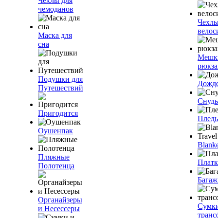
Чехлы для
чемоданов
Чехлы
велос
Маска для
сна
Мешк
рюкза
Подушки для
Дожд
Путешествий
Снуды
Пригодится
Плед
Оушенпак
Blanke
Пляжные
Плат
Полотенца
Багаж
Органайзеры
Сумк
и Несессеры
транс