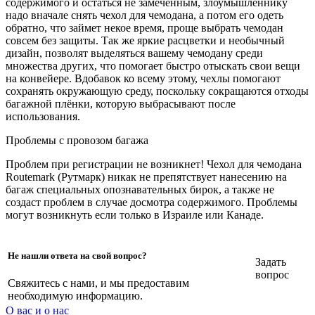
содержимого и остаться не замеченным, злоумышленнику
надо вначале снять чехол для чемодана, а потом его одеть
обратно, что займет некое время, проще выбрать чемодан
совсем без защиты. Так же яркие расцветки и необычный
дизайн, позволят выделяться вашему чемодану среди
множества других, что помогает быстро отыскать свои вещи
на конвейере. Вдобавок ко всему этому, чехлы помогают
сохранять окружающую среду, поскольку сокращаются отходы
багажной плёнки, которую выбрасывают после
использования.
Проблемы с провозом багажа
Проблем при регистрации не возникнет! Чехол для чемодана
Routemark (Рутмарк) никак не препятствует нанесению на
багаж специальных опознавательных бирок, а также не
создаст проблем в случае досмотра содержимого. Проблемы
могут возникнуть если только в Израиле или Канаде.
Не нашли ответа на свой вопрос?
Задать
вопрос
Свяжитесь с нами, и мы предоставим
необходимую информацию.
О вас и о нас