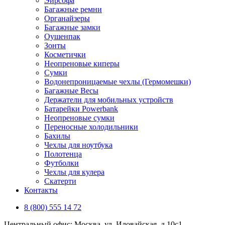
Эирсофа
Багажные ремни
Органайзеры
Багажные замки
Оушенпак
Зонты
Косметички
Неопреновые киперы
Сумки
Водонепроницаемые чехлы (Гермомешки)
Багажные Весы
Держатели для мобильных устройств
Батарейки Powerbank
Неопреновые сумки
Переносные холодильники
Бахилы
Чехлы для ноутбука
Полотенца
Футболки
Чехлы для кулера
Скатерти
Контакты
8 (800) 555 14 72
Центральный офис: Москва, ул. Иловайская, д 10с1