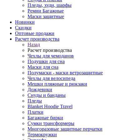
Пледы, худи, шарфы
Ремни Багажные
Маски защитные
Новинки
Скидки
Оптовые продажи
Расчет производства
Назад
Расчет производства
Чехлы для чемоданов
Подушки для сна
Маски для сна
Полумаски - маски ветрозащитные
Чехлы для велосипеда
Мешки пляжные и рюкзаки
Дождевики
Снуды и банданы
Пледы
Blanket Hoodie Travel
Платки
Багажные бирки
Сумки трансформеры
Многоразовые защитные перчатки
Термокружки