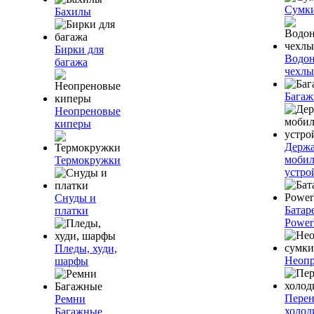
Сумк
Бахилы
Бирки для
Водо
багажа
чехлы
Багаж
Неопреновые
киперы
Держа
моби
Термокружки
устро
Снуды и
Батар
платки
Power
Пледы, худи,
Неопр
шарфы
Пере
Ремни
холод
Багажные