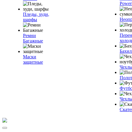
Power
Пледы, худи,
Неопр
шарфы
Пере
Ремни
холод
Багажные
Бахи
Маски
защитные
Чехлы
Полот
Футб
Чехлы
Скате