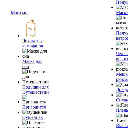
Подуш
Маски
Магазин
Полум
ветро
Чехлы для
чемоданов
Чехлы
велос
Маска для
сна
Мешк
рюкза
Подушки для
Дожд
Путешествий
Снуды
Пригодится
Плед
Оушенпак
Blanke