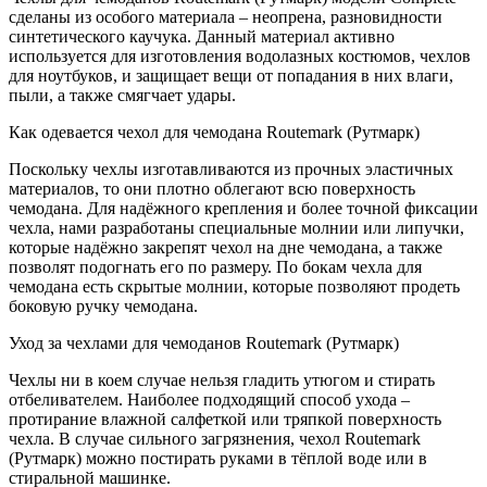
сделаны из особого материала – неопрена, разновидности
синтетического каучука. Данный материал активно
используется для изготовления водолазных костюмов, чехлов
для ноутбуков, и защищает вещи от попадания в них влаги,
пыли, а также смягчает удары.
Как одевается чехол для чемодана Routemark (Рутмарк)
Поскольку чехлы изготавливаются из прочных эластичных
материалов, то они плотно облегают всю поверхность
чемодана. Для надёжного крепления и более точной фиксации
чехла, нами разработаны специальные молнии или липучки,
которые надёжно закрепят чехол на дне чемодана, а также
позволят подогнать его по размеру. По бокам чехла для
чемодана есть скрытые молнии, которые позволяют продеть
боковую ручку чемодана.
Уход за чехлами для чемоданов Routemark (Рутмарк)
Чехлы ни в коем случае нельзя гладить утюгом и стирать
отбеливателем. Наиболее подходящий способ ухода –
протирание влажной салфеткой или тряпкой поверхность
чехла. В случае сильного загрязнения, чехол Routemark
(Рутмарк) можно постирать руками в тёплой воде или в
стиральной машинке.