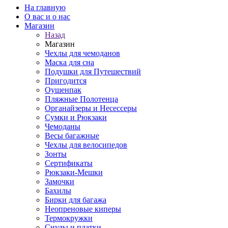
На главную
О вас и о нас
Магазин
Назад
Магазин
Чехлы для чемоданов
Маска для сна
Подушки для Путешествий
Пригодится
Оушенпак
Пляжные Полотенца
Органайзеры и Несессеры
Сумки и Рюкзаки
Чемоданы
Весы багажные
Чехлы для велосипедов
Зонты
Сертификаты
Рюкзаки-Мешки
Замочки
Бахилы
Бирки для багажа
Неопреновые киперы
Термокружки
Снуды и платки