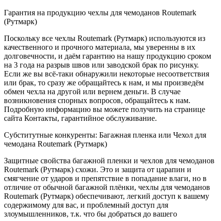
Гарантия на продукцию чехлы для чемоданов Routemark
(Рутмарк)
Поскольку все чехлы Routemark (Рутмарк) используются из
качественного и прочного материала, мы уверенны в их
долговечности, и даём гарантию на нашу продукцию сроком
на 3 года на разрыв швов или заводской брак по рисунку.
Если же вы всё-таки обнаружили некоторые несоответствия
или брак, то сразу же обращайтесь к нам, и мы произведём
обмен чехла на другой или вернем деньги. В случае
возникновения спорных вопросов, обращайтесь к нам.
Подробную информацию вы можете получить на странице
сайта Контакты, гарантийное обслуживание.
Субститутные конкуренты: Багажная пленка или Чехол для
чемодана Routemark (Рутмарк)
Защитные свойства багажной пленки и чехлов для чемоданов
Routemark (Рутмарк) схожи. Это и защита от царапин и
смягчение от ударов и препятствие в попадание влаги, но в
отличие от обычной багажной плёнки, чехлы для чемоданов
Routemark (Рутмарк) обеспечивают, легкий доступ к вашему
содержимому для вас, и проблемный доступ для
злоумышленников, т.к. что бы добраться до вашего