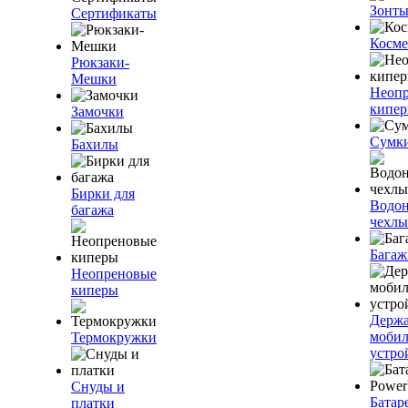
Зонт
Сертификаты
Косме
Рюкзаки-
Мешки
Неоп
кипе
Замочки
Сумк
Бахилы
Бирки для
Водо
багажа
чехлы
Багаж
Неопреновые
киперы
Держа
моби
Термокружки
устро
Снуды и
Батар
платки