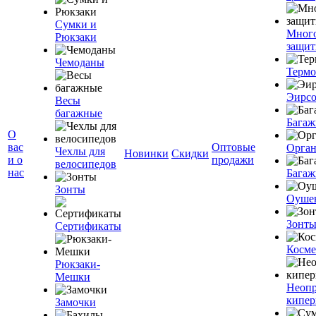
Сумки и
Мног
Рюкзаки
защит
Чемоданы
Терм
Эирс
Весы
багажные
Багаж
О
вас
Оптовые
Орган
Чехлы для
Новинки
Скидки
и о
продажи
велосипедов
нас
Багаж
Зонты
Оуше
Зонт
Сертификаты
Косме
Рюкзаки-
Мешки
Неоп
кипе
Замочки