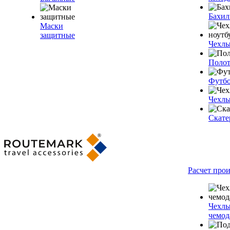
Бахи
Маски
защитные
Чехлы
Полот
Футб
Чехлы
Скате
Расчет про
Чехлы
чемод