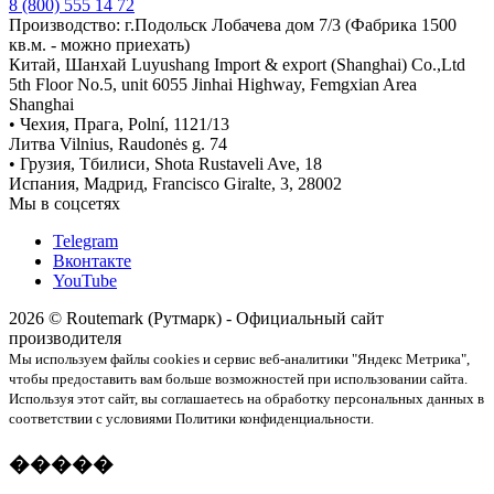
8 (800) 555 14 72
Производство: г.Подольск Лобачева дом 7/3 (Фабрика 1500
кв.м. - можно приехать)
Китай, Шанхай Luyushang Import & export (Shanghai) Co.,Ltd
5th Floor No.5, unit 6055 Jinhai Highway, Femgxian Area
Shanghai
• Чехия, Прага, Polní, 1121/13
Литва Vilnius, Raudonės g. 74
• Грузия, Тбилиси, Shota Rustaveli Ave, 18
Испания, Мадрид, Francisco Giralte, 3, 28002
Мы в соцсетях
Telegram
Вконтакте
YouTube
2026 © Routemark (Рутмарк) - Официальный сайт
производителя
Мы используем файлы cookies и сервис веб-аналитики "Яндекс Метрика",
чтобы предоставить вам больше возможностей при использовании сайта.
Используя этот сайт, вы соглашаетесь на обработку персональных данных в
соответствии с условиями Политики конфиденциальности.
�����