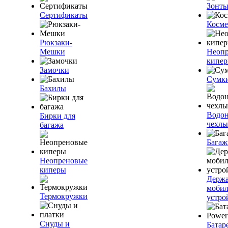
Зонт
Сертификаты
Косме
Рюкзаки-
Мешки
Неоп
кипе
Замочки
Сумк
Бахилы
Водо
Бирки для
чехлы
багажа
Багаж
Неопреновые
киперы
Держа
моби
Термокружки
устро
Снуды и
Батар