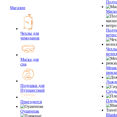
Подуш
Магазин
Маски
Полум
Чехлы для
ветро
чемоданов
Чехлы
велос
Маска для
сна
Мешк
рюкза
Дожд
Подушки для
Путешествий
Снуды
Плед
Пригодится
Оушенпак
Blanke