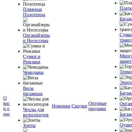
Плат
Пляжные
Полотенца
Багаж
Сумк
Органайзеры
транс
и Несессеры
Мног
Сумки и
защит
Рюкзаки
Терм
Чемоданы
Эирс
Весы
Багаж
багажные
О
вас
Оптовые
Орган
Новинки
Скидки
и о
продажи
Чехлы для
нас
Багаж
велосипедов
Оуше
Зонты