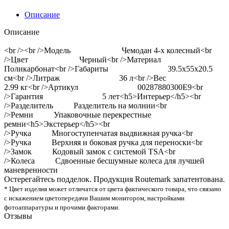
Описание
Описание
<br /><br />Модель Чемодан 4-х колесный<br
/>Цвет Черный<br />Материал
Поликарбонат<br />Габариты 39.5x55x20.5
см<br />Литраж 36 л<br />Вес
2.99 кг<br />Артикул 00287880300E9<br
/>Гарантия 5 лет<h5>Интерьер</h5><br
/>Разделитель Разделитель на молнии<br
/>Ремни Упаковочные перекрестные
ремни<h5>Экстерьер</h5><br
/>Ручка Многоступенчатая выдвижная ручка<br
/>Ручка Верхняя и боковая ручка для переноски<br
/>Замок Кодовый замок с системой TSA<br
/>Колеса Сдвоенные бесшумные колеса для лучшей
маневренности
Остерегайтесь подделок. Продукция Routemark запатентована.
* Цвет изделия может отличатся от цвета фактического товара, что связано
с искажением цветопередачи Вашим монитором, настройками
фотоаппаратуры и прочими факторами.
Отзывы