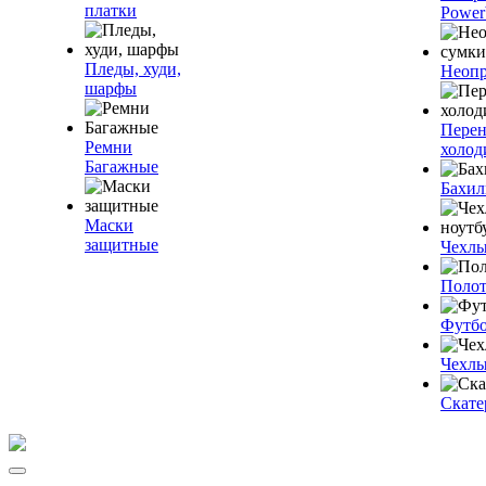
платки
Power
Пледы, худи,
Неопр
шарфы
Пере
Ремни
холод
Багажные
Бахи
Маски
защитные
Чехлы
Полот
Футб
Чехлы
Скате