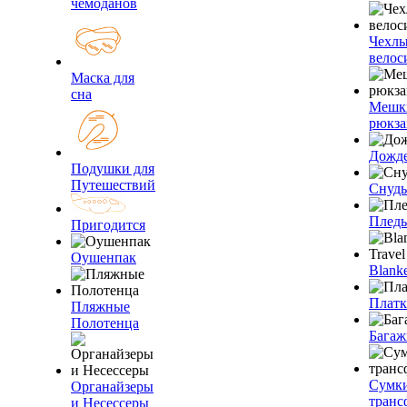
чемоданов
Чехлы
велос
Маска для
сна
Мешк
рюкза
Дожд
Подушки для
Путешествий
Снуды
Плед
Пригодится
Оушенпак
Blanke
Плат
Пляжные
Полотенца
Багаж
Сумк
Органайзеры
транс
и Несессеры