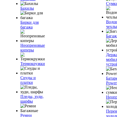
Сумк
Бахилы
Водо
Бирки для
чехлы
багажа
Багаж
Неопреновые
киперы
Держа
моби
Термокружки
устро
Снуды и
Батар
платки
Power
Пледы, худи,
Неопр
шарфы
Пере
Ремни
холод