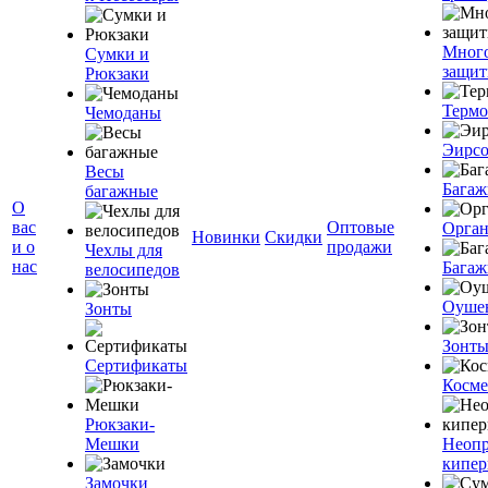
Мног
Сумки и
защит
Рюкзаки
Терм
Чемоданы
Эирс
Весы
Багаж
багажные
О
вас
Оптовые
Орган
Новинки
Скидки
и о
продажи
Чехлы для
нас
Багаж
велосипедов
Оуше
Зонты
Зонт
Сертификаты
Косме
Рюкзаки-
Мешки
Неоп
кипе
Замочки