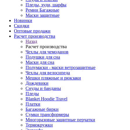
Пледы, худи, шарфы
Ремни Багажные
Маски защитные
Новинки
Скидки
Оптовые продажи
Расчет производства
Назад
Расчет производства
Чехлы для чемоданов
Подушки для сна
Маски для сна
Полумаски - маски ветрозащитные
Чехлы для велосипеда
Мешки пляжные и рюкзаки
Дождевики
Снуды и банданы
Пледы
Blanket Hoodie Travel
Платки
Багажные бирки
Сумки трансформеры
Многоразовые защитные перчатки
Термокружки