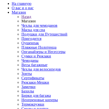
На главную
О вас и о нас
Магазин
Назад
Магазин
Чехлы для чемоданов
Маска для сна
Подушки для Путешествий
Пригодится
Оушенпак
Пляжные Полотенца
Органайзеры и Несессеры
Сумки и Рюкзаки
Чемоданы
Весы багажные
Чехлы для велосипедов
Зонты
Сертификаты
Рюкзаки-Мешки
Замочки
Бахилы
Бирки для багажа
Неопреновые киперы
Термокружки
Снуды и платки