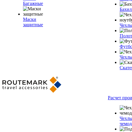
Багажные
Бахи
Маски
защитные
Чехлы
Полот
Футб
Чехлы
Скате
Расчет про
Чехлы
чемод