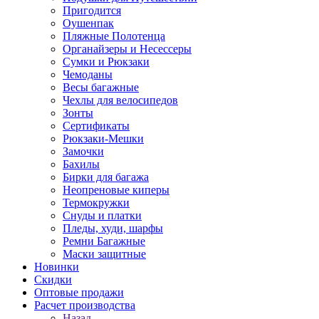
Пригодится
Оушенпак
Пляжные Полотенца
Органайзеры и Несессеры
Сумки и Рюкзаки
Чемоданы
Весы багажные
Чехлы для велосипедов
Зонты
Сертификаты
Рюкзаки-Мешки
Замочки
Бахилы
Бирки для багажа
Неопреновые киперы
Термокружки
Снуды и платки
Пледы, худи, шарфы
Ремни Багажные
Маски защитные
Новинки
Скидки
Оптовые продажи
Расчет производства
Назад