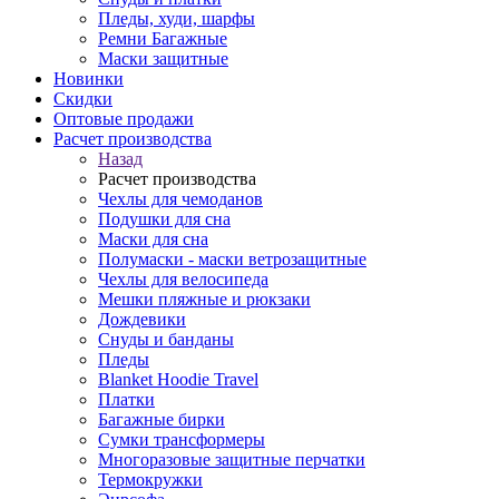
Пледы, худи, шарфы
Ремни Багажные
Маски защитные
Новинки
Скидки
Оптовые продажи
Расчет производства
Назад
Расчет производства
Чехлы для чемоданов
Подушки для сна
Маски для сна
Полумаски - маски ветрозащитные
Чехлы для велосипеда
Мешки пляжные и рюкзаки
Дождевики
Снуды и банданы
Пледы
Blanket Hoodie Travel
Платки
Багажные бирки
Сумки трансформеры
Многоразовые защитные перчатки
Термокружки