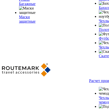
Багажные
Бахи
Маски
Чехлы
защитные
Полот
Футб
Чехлы
Скате
Расчет про
Чехлы
чемод