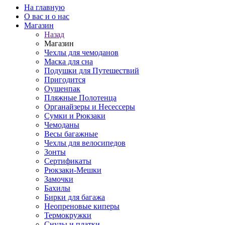
На главную
О вас и о нас
Магазин
Назад
Магазин
Чехлы для чемоданов
Маска для сна
Подушки для Путешествий
Пригодится
Оушенпак
Пляжные Полотенца
Органайзеры и Несессеры
Сумки и Рюкзаки
Чемоданы
Весы багажные
Чехлы для велосипедов
Зонты
Сертификаты
Рюкзаки-Мешки
Замочки
Бахилы
Бирки для багажа
Неопреновые киперы
Термокружки
Снуды и платки