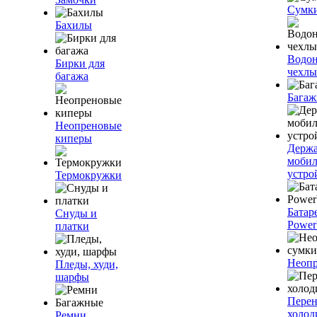
Сумк
Бахилы
Водо
Бирки для
чехлы
багажа
Багаж
Неопреновые
киперы
Держа
моби
устро
Термокружки
Батар
Снуды и
Power
платки
Неопр
Пледы, худи,
шарфы
Пере
холод
Ремни