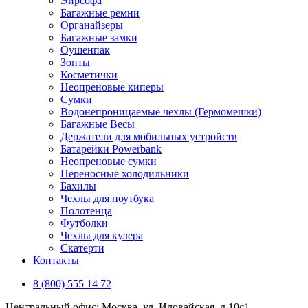
Эирсофа
Багажные ремни
Органайзеры
Багажные замки
Оушенпак
Зонты
Косметички
Неопреновые киперы
Сумки
Водонепроницаемые чехлы (Гермомешки)
Багажные Весы
Держатели для мобильных устройств
Батарейки Powerbank
Неопреновые сумки
Переносные холодильники
Бахилы
Чехлы для ноутбука
Полотенца
Футболки
Чехлы для кулера
Скатерти
Контакты
8 (800) 555 14 72
Центральный офис: Москва, ул. Иловайская, д 10с1