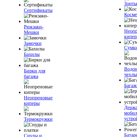
Зонт
Сертификаты
Косме
Рюкзаки-
Неоп
Мешки
кипе
Замочки
Сумк
Бахилы
Водо
Бирки для
чехлы
багажа
Багаж
Неопреновые
киперы
Держа
моби
устро
Термокружки
Батар
Снуды и