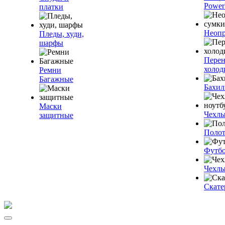
Power
платки
Неопр
Пледы, худи,
шарфы
Пере
холод
Ремни
Багажные
Бахи
Маски
Чехлы
защитные
Полот
Футб
Чехлы
Скате