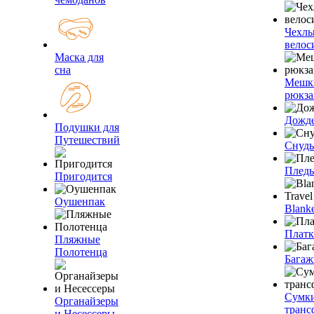
Чехлы
велос
Маска для
сна
Мешк
рюкза
Дожд
Подушки для
Путешествий
Снуды
Плед
Пригодится
Оушенпак
Blanke
Плат
Пляжные
Полотенца
Багаж
Сумк
Органайзеры
транс
и Несессеры