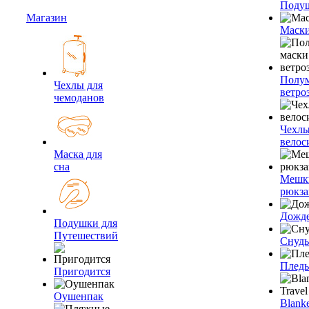
Подуш
Магазин
Маски
Полум
Чехлы для
ветро
чемоданов
Чехлы
велос
Маска для
сна
Мешк
рюкза
Дожд
Подушки для
Путешествий
Снуды
Плед
Пригодится
Оушенпак
Blanke