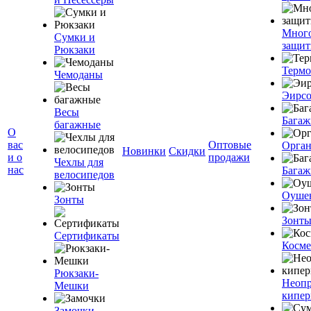
Мног
Сумки и
защит
Рюкзаки
Терм
Чемоданы
Эирс
Весы
Багаж
багажные
О
вас
Оптовые
Орган
Новинки
Скидки
и о
продажи
Чехлы для
нас
Багаж
велосипедов
Оуше
Зонты
Зонт
Сертификаты
Косме
Рюкзаки-
Неоп
Мешки
кипе
Замочки