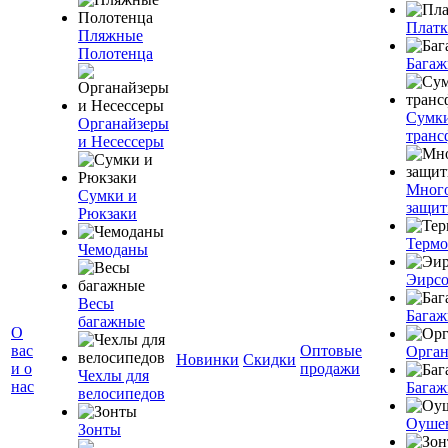
Плат
Пляжные
Полотенца
Багаж
Сумк
Органайзеры
транс
и Несессеры
Мног
Сумки и
защит
Рюкзаки
Терм
Чемоданы
Эирс
Весы
Багаж
багажные
О
вас
Оптовые
Орган
Новинки
Скидки
и о
продажи
Чехлы для
нас
Багаж
велосипедов
Оуше
Зонты