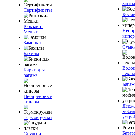
Зонт
Сертификаты
Косме
Рюкзаки-
Неоп
Мешки
кипе
Замочки
Сумк
Бахилы
Водо
Бирки для
чехлы
багажа
Багаж
Неопреновые
киперы
Держа
моби
устро
Термокружки
Батар
Снуды и