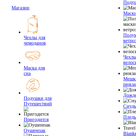
Подуш
Магазин
Маски
Полум
Чехлы для
ветро
чемоданов
Чехлы
велос
Маска для
сна
Мешк
рюкза
Дожд
Подушки для
Путешествий
Снуды
Плед
Пригодится
Оушенпак
Blanke