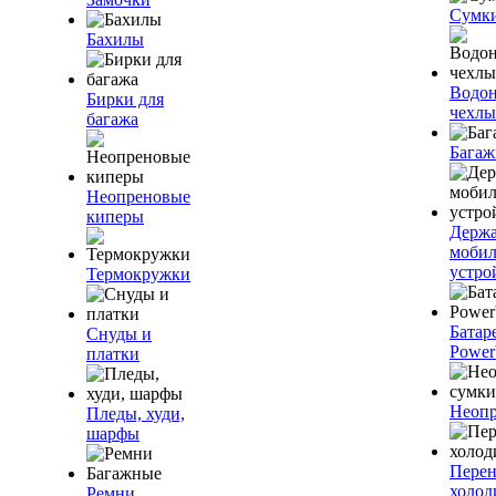
Сумк
Бахилы
Водо
Бирки для
чехлы
багажа
Багаж
Неопреновые
киперы
Держа
моби
устро
Термокружки
Батар
Снуды и
Power
платки
Неопр
Пледы, худи,
шарфы
Пере
холод
Ремни