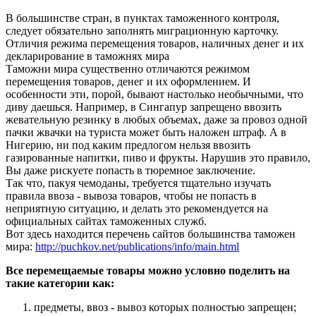
В большинстве стран, в пунктах таможенного контроля,
следует обязательно заполнять миграционную карточку.
Отличия режима перемещения товаров, наличных денег и их
декларирование в таможнях мира
Таможни мира существенно отличаются режимом
перемещения товаров, денег и их оформлением. И
особенности эти, порой, бывают настолько необычными, что
диву даешься. Например, в Сингапур запрещено ввозить
жевательную резинку в любых объемах, даже за провоз одной
пачки жвачки на туриста может быть наложен штраф. А в
Нигерию, ни под каким предлогом нельзя ввозить
газированные напитки, пиво и фрукты. Нарушив это правило,
Вы даже рискуете попасть в тюремное заключение.
Так что, пакуя чемоданы, требуется тщательно изучать
правила ввоза - вывоза товаров, чтобы не попасть в
неприятную ситуацию, и делать это рекомендуется на
официальных сайтах таможенных служб.
Вот здесь находится перечень сайтов большинства таможен
мира:
http://puchkov.net/publications/info/main.html
Все перемещаемые товары можно условно поделить на
такие категории как:
предметы, ввоз - вывоз которых полностью запрещен;