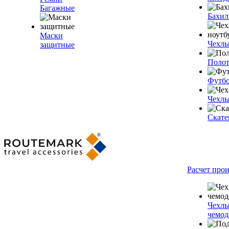
Багажные
Бахи
Маски
Чехлы
защитные
Полот
Футб
Чехлы
Скате
Расчет про
Чехлы
чемод