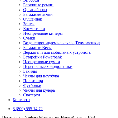
Эирсофа
Багажные ремни
Органайзеры
Багажные замки
Оушенпак
Зонты
Косметички
Неопреновые киперы
Сумки
Водонепроницаемые чехлы (Гермомешки)
Багажные Весы
Держатели для мобильных устройств
Батарейки Powerbank
Неопреновые сумки
Переносные холодильники
Бахилы
Чехлы для ноутбука
Полотенца
Футболки
Чехлы для кулера
Скатерти
Контакты
8 (800) 555 14 72
Центральный офис: Москва, ул. Иловайская, д 10с1