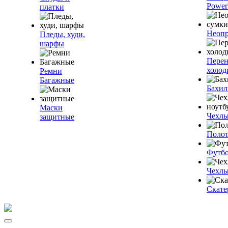
Power
платки
Неопр
Пледы, худи,
шарфы
Пере
холод
Ремни
Багажные
Бахи
Маски
Чехлы
защитные
Полот
Футб
Чехлы
Скате