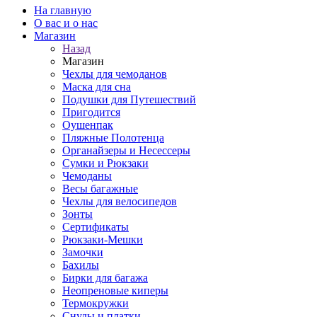
На главную
О вас и о нас
Магазин
Назад
Магазин
Чехлы для чемоданов
Маска для сна
Подушки для Путешествий
Пригодится
Оушенпак
Пляжные Полотенца
Органайзеры и Несессеры
Сумки и Рюкзаки
Чемоданы
Весы багажные
Чехлы для велосипедов
Зонты
Сертификаты
Рюкзаки-Мешки
Замочки
Бахилы
Бирки для багажа
Неопреновые киперы
Термокружки
Снуды и платки