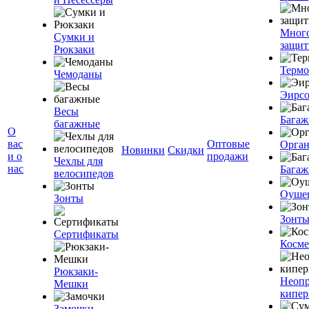
Мног
Сумки и
защит
Рюкзаки
Терм
Чемоданы
Эирс
Весы
Багаж
багажные
О
вас
Оптовые
Орган
Новинки
Скидки
и о
продажи
Чехлы для
нас
Багаж
велосипедов
Оуше
Зонты
Зонт
Сертификаты
Косме
Рюкзаки-
Неоп
Мешки
кипе
Замочки