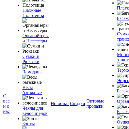
Плат
Пляжные
Полотенца
Багаж
Сумк
Органайзеры
транс
и Несессеры
Мног
Сумки и
защит
Рюкзаки
Терм
Чемоданы
Эирс
Весы
Багаж
багажные
О
вас
Оптовые
Орган
Новинки
Скидки
и о
продажи
Чехлы для
нас
Багаж
велосипедов
Оуше
Зонты