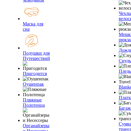
Чехлы
велос
Маска для
сна
Мешк
рюкза
Дожд
Подушки для
Путешествий
Снуды
Плед
Пригодится
Оушенпак
Blanke
Плат
Пляжные
Полотенца
Багаж
Сумк
Органайзеры
транс
и Несессеры