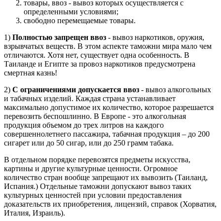
товары, ввоз - вывоз которых осуществляется с
определенными условиями;
свободно перемещаемые товары.
1)
Полностью запрещен ввоз
- вывоз наркотиков, оружия,
взрывчатых веществ. В этом аспекте таможни мира мало чем
отличаются. Хотя нет, существует одна особенность. В
Таиланде и Египте за провоз наркотиков предусмотрена
смертная казнь!
2)
С ограничениями допускается ввоз
- вывоз алкогольных
и табачных изделий. Каждая страна устанавливает
максимально допустимое их количество, которое разрешается
перевозить беспошлинно. В Европе - это алкогольная
продукция объемом до трех литров на каждого
совершеннолетнего пассажира, табачная продукция – до 200
сигарет или до 50 сигар, или до 250 грамм табака.
В отдельном порядке перевозятся предметы искусства,
картины и другие культурные ценности. Огромное
количество стран вообще запрещают их вывозить (Таиланд,
Испания.) Отдельные таможни допускают вывоз таких
культурных ценностей при условии предоставления
доказательств их приобретения, лицензий, справок (Хорватия,
Италия, Израиль).