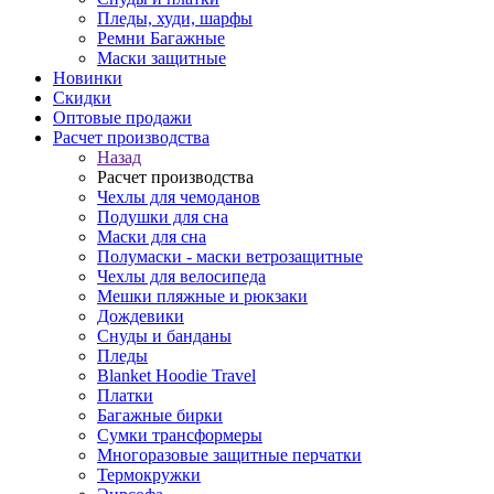
Пледы, худи, шарфы
Ремни Багажные
Маски защитные
Новинки
Скидки
Оптовые продажи
Расчет производства
Назад
Расчет производства
Чехлы для чемоданов
Подушки для сна
Маски для сна
Полумаски - маски ветрозащитные
Чехлы для велосипеда
Мешки пляжные и рюкзаки
Дождевики
Снуды и банданы
Пледы
Blanket Hoodie Travel
Платки
Багажные бирки
Сумки трансформеры
Многоразовые защитные перчатки
Термокружки