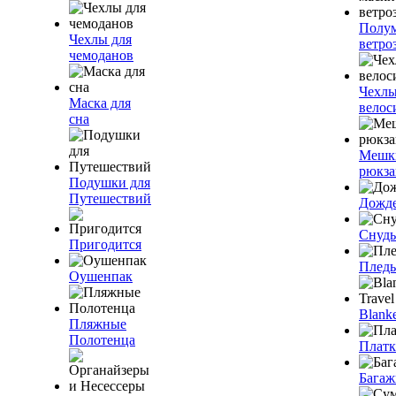
Полум
Чехлы для
ветро
чемоданов
Чехлы
Маска для
велос
сна
Мешк
рюкза
Подушки для
Путешествий
Дожд
Снуды
Пригодится
Плед
Оушенпак
Blanke
Пляжные
Полотенца
Плат
Багаж