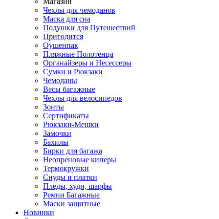
Магазин
Чехлы для чемоданов
Маска для сна
Подушки для Путешествий
Пригодится
Оушенпак
Пляжные Полотенца
Органайзеры и Несессеры
Сумки и Рюкзаки
Чемоданы
Весы багажные
Чехлы для велосипедов
Зонты
Сертификаты
Рюкзаки-Мешки
Замочки
Бахилы
Бирки для багажа
Неопреновые киперы
Термокружки
Снуды и платки
Пледы, худи, шарфы
Ремни Багажные
Маски защитные
Новинки