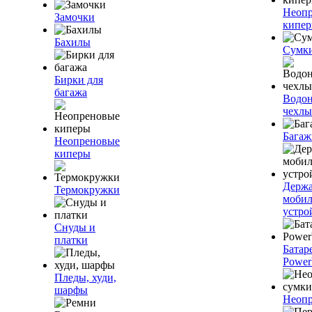
Неоп
Замочки
кипе
Бахилы
Сумк
Бирки для
багажа
Водо
чехлы
Багаж
Неопреновые
киперы
Держа
Термокружки
моби
устро
Снуды и
платки
Батар
Power
Пледы, худи,
шарфы
Неопр