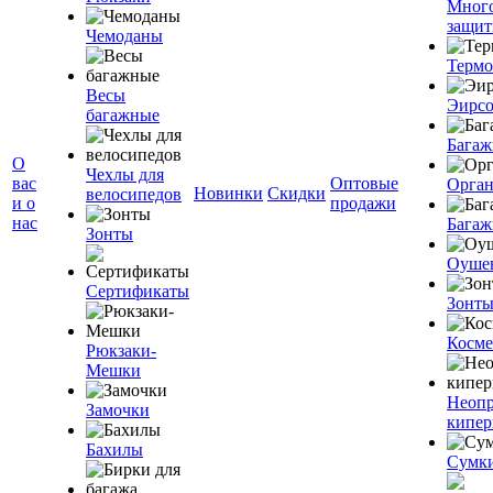
Мног
защит
Чемоданы
Терм
Весы
Эирс
багажные
Багаж
О
Чехлы для
вас
Оптовые
Орган
Новинки
Скидки
велосипедов
и о
продажи
нас
Багаж
Зонты
Оуше
Сертификаты
Зонт
Косме
Рюкзаки-
Мешки
Неоп
Замочки
кипе
Бахилы
Сумк