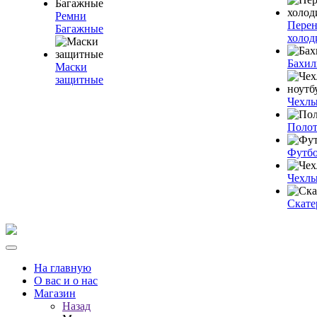
Ремни
Пере
Багажные
холод
Бахи
Маски
защитные
Чехлы
Полот
Футб
Чехлы
Скате
На главную
О вас и о нас
Магазин
Назад