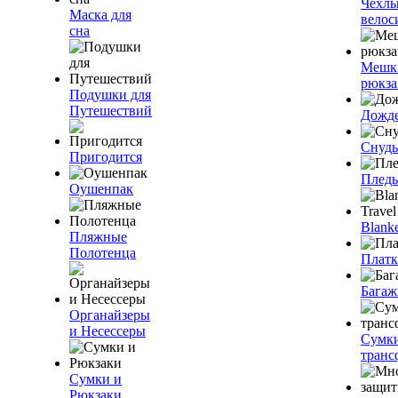
Чехлы
Маска для
велос
сна
Мешк
рюкза
Подушки для
Путешествий
Дожд
Снуды
Пригодится
Плед
Оушенпак
Blanke
Пляжные
Полотенца
Плат
Багаж
Органайзеры
и Несессеры
Сумк
транс
Сумки и
Рюкзаки