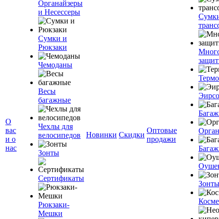
Органайзеры
и Несессеры
Сумк
транс
Сумки и
Рюкзаки
Мног
защит
Чемоданы
Терм
Весы
Эирс
багажные
Багаж
О
Чехлы для
вас
Оптовые
Орган
Новинки
Скидки
велосипедов
и о
продажи
нас
Багаж
Зонты
Оуше
Сертификаты
Зонт
Косме
Рюкзаки-
Мешки