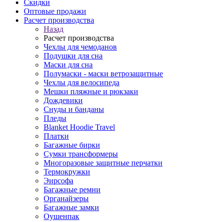
Скидки
Оптовые продажи
Расчет производства
Назад
Расчет производства
Чехлы для чемоданов
Подушки для сна
Маски для сна
Полумаски - маски ветрозащитные
Чехлы для велосипеда
Мешки пляжные и рюкзаки
Дождевики
Снуды и банданы
Пледы
Blanket Hoodie Travel
Платки
Багажные бирки
Сумки трансформеры
Многоразовые защитные перчатки
Термокружки
Эирсофа
Багажные ремни
Органайзеры
Багажные замки
Оушенпак