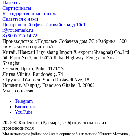
Патенты
Сертификаты
Благодарственные письма
Связаться с нами
Центральный офис: Иловайская, д 10с1
i@routemark.ru
8 (800) 555 14 72
Производство: г.Подольск Лобачева дом 7/3 (Фабрика 1500
кв.м. - можно приехать)
Китай, Шанхай Luyushang Import & export (Shanghai) Co.,Ltd
5th Floor No.5, unit 6055 Jinhai Highway, Femgxian Area
Shanghai
• Чехия, Прага, Polní, 1121/13
Литва Vilnius, Raudonės g. 74
• Грузия, Тбилиси, Shota Rustaveli Ave, 18
Испания, Мадрид, Francisco Giralte, 3, 28002
Мы в соцсетях
Telegram
Вконтакте
YouTube
2026 © Routemark (Рутмарк) - Официальный сайт
производителя
Мы используем файлы cookies и сервис веб-аналитики "Яндекс Метрика",