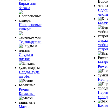
Бирки для
багажа
Водо
чехлы
Багаж
Неопреновые
киперы
Держа
Термокружки
моби
устро
Снуды и
платки
Батар
Power
Пледы, худи,
шарфы
Неопр
Ремни
Пере
Багажные
холод
Бахи
Маски