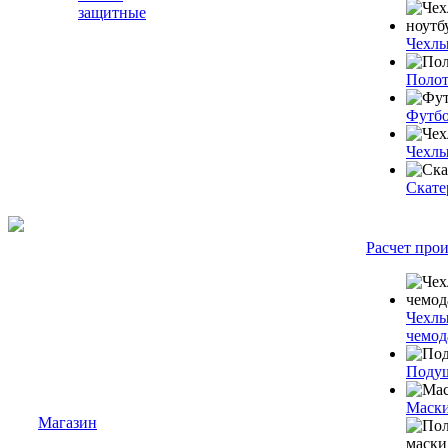
защитные
Чехлы
Полот
Футб
Чехлы
Скате
Расчет про
Чехлы
чемод
Подуш
Маски
Магазин