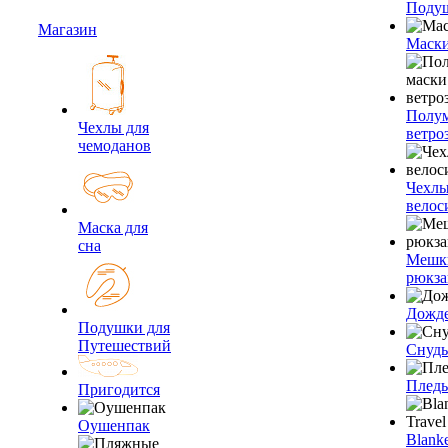
Подуш
Магазин
Маски
Полум
Чехлы для
ветро
чемоданов
Чехлы
велос
Маска для
сна
Мешк
рюкза
Дожд
Подушки для
Путешествий
Снуды
Плед
Пригодится
Оушенпак
Blanke