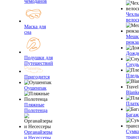
чемоданов
Чехлы
велос
Маска для
сна
Мешк
рюкза
Дожд
Подушки для
Путешествий
Снуды
Плед
Пригодится
Оушенпак
Blanke
Плат
Пляжные
Полотенца
Багаж
Сумк
Органайзеры
транс
и Несессеры