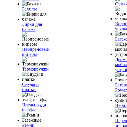
Сумк
Бахилы
Водо
Бирки для
чехлы
багажа
Багаж
Неопреновые
киперы
Держа
моби
Термокружки
устро
Снуды и
Батар
платки
Power
Пледы, худи,
Неопр
шарфы
Пере
Ремни
холод