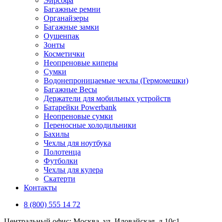
Эирсофа
Багажные ремни
Органайзеры
Багажные замки
Оушенпак
Зонты
Косметички
Неопреновые киперы
Сумки
Водонепроницаемые чехлы (Гермомешки)
Багажные Весы
Держатели для мобильных устройств
Батарейки Powerbank
Неопреновые сумки
Переносные холодильники
Бахилы
Чехлы для ноутбука
Полотенца
Футболки
Чехлы для кулера
Скатерти
Контакты
8 (800) 555 14 72
Центральный офис: Москва, ул. Иловайская, д 10с1