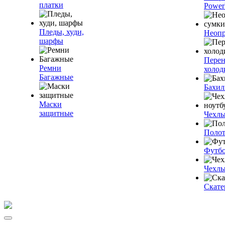
платки
Power
Пледы, худи,
Неопр
шарфы
Пере
Ремни
холод
Багажные
Бахи
Маски
защитные
Чехлы
Полот
Футб
Чехлы
Скате