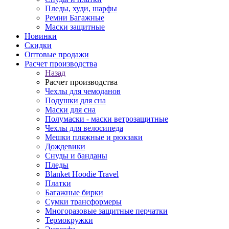
Пледы, худи, шарфы
Ремни Багажные
Маски защитные
Новинки
Скидки
Оптовые продажи
Расчет производства
Назад
Расчет производства
Чехлы для чемоданов
Подушки для сна
Маски для сна
Полумаски - маски ветрозащитные
Чехлы для велосипеда
Мешки пляжные и рюкзаки
Дождевики
Снуды и банданы
Пледы
Blanket Hoodie Travel
Платки
Багажные бирки
Сумки трансформеры
Многоразовые защитные перчатки
Термокружки