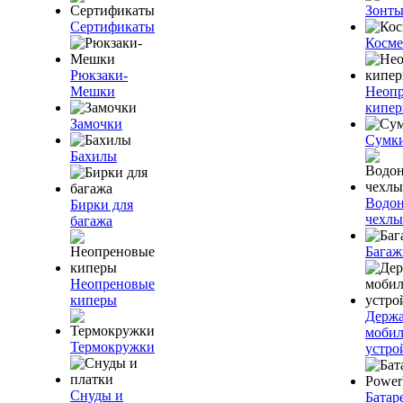
Зонт
Сертификаты
Косме
Рюкзаки-
Мешки
Неоп
кипе
Замочки
Сумк
Бахилы
Водо
Бирки для
чехлы
багажа
Багаж
Неопреновые
киперы
Держа
моби
Термокружки
устро
Снуды и
Батар