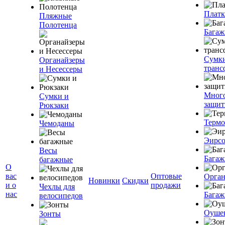
Плат
Пляжные
Полотенца
Багаж
Сумк
Органайзеры
транс
и Несессеры
Мног
Сумки и
защит
Рюкзаки
Терм
Чемоданы
Эирс
Весы
Багаж
багажные
О
вас
Оптовые
Орган
Новинки
Скидки
и о
продажи
Чехлы для
нас
Багаж
велосипедов
Оуше
Зонты