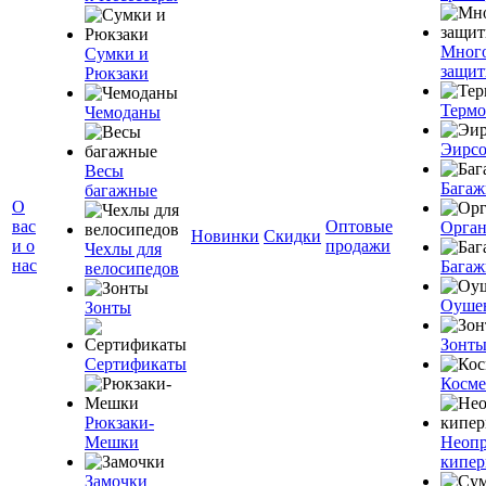
Мног
Сумки и
защит
Рюкзаки
Терм
Чемоданы
Эирс
Весы
Багаж
багажные
О
вас
Оптовые
Орган
Новинки
Скидки
и о
продажи
Чехлы для
нас
Багаж
велосипедов
Оуше
Зонты
Зонт
Сертификаты
Косме
Рюкзаки-
Мешки
Неоп
кипе
Замочки