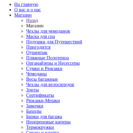
На главную
О вас и о нас
Магазин
Назад
Магазин
Чехлы для чемоданов
Маска для сна
Подушки для Путешествий
Пригодится
Оушенпак
Пляжные Полотенца
Органайзеры и Несессеры
Сумки и Рюкзаки
Чемоданы
Весы багажные
Чехлы для велосипедов
Зонты
Сертификаты
Рюкзаки-Мешки
Замочки
Бахилы
Бирки для багажа
Неопреновые киперы
Термокружки
Снуды и платки