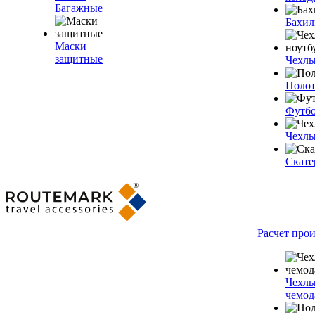
Багажные
Бахи
Маски
защитные
Чехлы
Полот
Футб
Чехлы
Скате
Расчет про
Чехлы
чемод