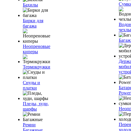
Сумк
Бахилы
Бирки для
Водо
багажа
чехлы
Багаж
Неопреновые
киперы
Держа
моби
Термокружки
устро
Снуды и
Батар
платки
Power
Пледы, худи,
Неопр
шарфы
Пере
Ремни
холод
Багажные