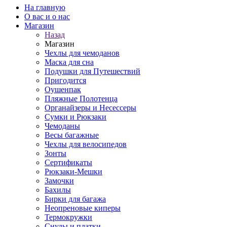
На главную
О вас и о нас
Магазин
Назад
Магазин
Чехлы для чемоданов
Маска для сна
Подушки для Путешествий
Пригодится
Оушенпак
Пляжные Полотенца
Органайзеры и Несессеры
Сумки и Рюкзаки
Чемоданы
Весы багажные
Чехлы для велосипедов
Зонты
Сертификаты
Рюкзаки-Мешки
Замочки
Бахилы
Бирки для багажа
Неопреновые киперы
Термокружки
Снуды и платки