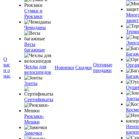
Сумки и
Мног
Рюкзаки
защит
Чемоданы
Терм
Эирс
Весы
багажные
Багаж
О
вас
Оптовые
Орган
Чехлы для
Новинки
Скидки
и о
продажи
велосипедов
нас
Багаж
Зонты
Оуше
Зонт
Сертификаты
Косме
Рюкзаки-
Мешки
Неоп
кипе
Замочки