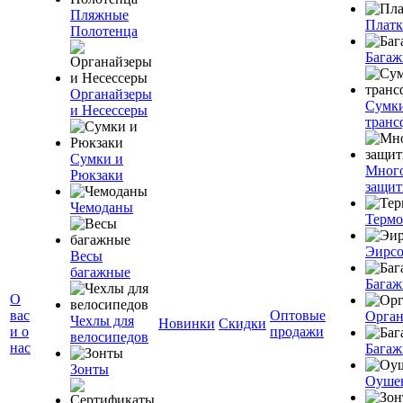
Пляжные
Плат
Полотенца
Багаж
Органайзеры
Сумк
и Несессеры
транс
Сумки и
Мног
Рюкзаки
защит
Чемоданы
Терм
Эирс
Весы
багажные
Багаж
О
вас
Оптовые
Орган
Чехлы для
Новинки
Скидки
и о
продажи
велосипедов
нас
Багаж
Зонты
Оуше