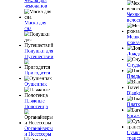
Чехлы для
чемоданов
Чехлы
велос
Маска для
сна
Мешк
рюкза
Подушки для
Дожд
Путешествий
Снуды
Пригодится
Плед
Оушенпак
Blanke
Пляжные
Плат
Полотенца
Багаж
Органайзеры
Сумк
и Несессеры
транс