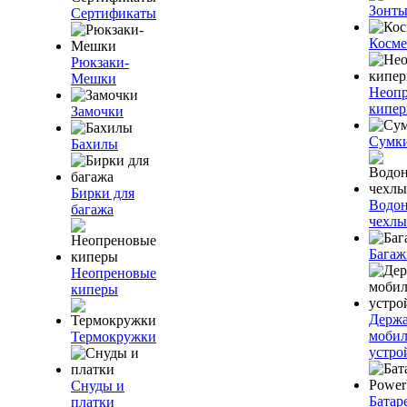
Зонт
Сертификаты
Косме
Рюкзаки-
Мешки
Неоп
кипе
Замочки
Сумк
Бахилы
Бирки для
Водо
багажа
чехлы
Багаж
Неопреновые
киперы
Держа
моби
Термокружки
устро
Снуды и
Батар
платки