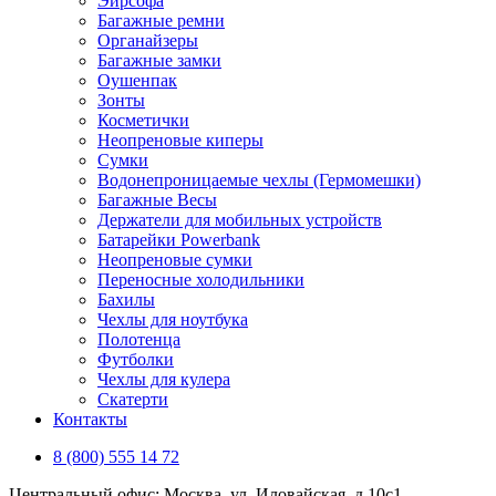
Эирсофа
Багажные ремни
Органайзеры
Багажные замки
Оушенпак
Зонты
Косметички
Неопреновые киперы
Сумки
Водонепроницаемые чехлы (Гермомешки)
Багажные Весы
Держатели для мобильных устройств
Батарейки Powerbank
Неопреновые сумки
Переносные холодильники
Бахилы
Чехлы для ноутбука
Полотенца
Футболки
Чехлы для кулера
Скатерти
Контакты
8 (800) 555 14 72
Центральный офис: Москва, ул. Иловайская, д 10с1