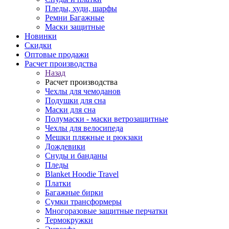
Пледы, худи, шарфы
Ремни Багажные
Маски защитные
Новинки
Скидки
Оптовые продажи
Расчет производства
Назад
Расчет производства
Чехлы для чемоданов
Подушки для сна
Маски для сна
Полумаски - маски ветрозащитные
Чехлы для велосипеда
Мешки пляжные и рюкзаки
Дождевики
Снуды и банданы
Пледы
Blanket Hoodie Travel
Платки
Багажные бирки
Сумки трансформеры
Многоразовые защитные перчатки
Термокружки