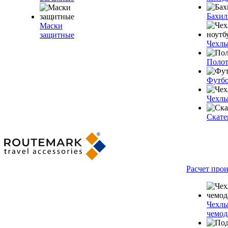
Бахи
Маски
защитные
Чехлы
Полот
Футб
Чехлы
Скате
Расчет про
Чехлы
чемод