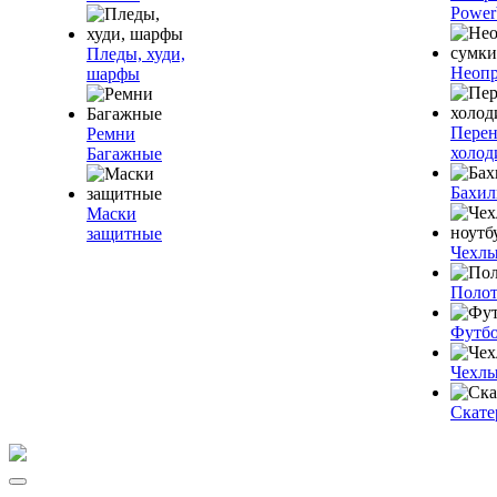
Power
Пледы, худи,
Неопр
шарфы
Пере
Ремни
холод
Багажные
Бахи
Маски
защитные
Чехлы
Полот
Футб
Чехлы
Скате