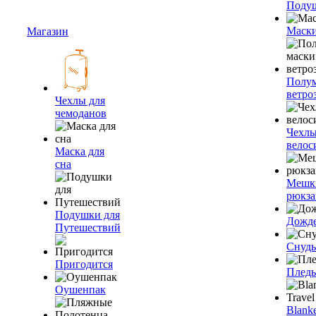
Подуш
Маски
Магазин
Полум
ветро
Чехлы для
чемоданов
Чехлы
велос
Маска для
сна
Мешк
рюкза
Подушки для
Дожд
Путешествий
Снуды
Пригодится
Плед
Оушенпак
Blanke