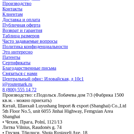
Производство
Контакты
Клиентам
Доставка и оплата
Публичная оферта
Возврат и гарантия
Таблица размеров
Часто задаваемые вопросы
Политика конфиденциальности
Это интересно
Патенты
Сертификаты
Благодарственные письма
Связаться с нами
Центральный офис: Иловайская, д 10с1
i@routemark.ru
8 (800) 555 14 72
Производство: г.Подольск Лобачева дом 7/3 (Фабрика 1500
кв.м. - можно приехать)
Китай, Шанхай Luyushang Import & export (Shanghai) Co.,Ltd
5th Floor No.5, unit 6055 Jinhai Highway, Femgxian Area
Shanghai
• Чехия, Прага, Polní, 1121/13
Литва Vilnius, Raudonės g. 74
• Грузия, Тбилиси, Shota Rustaveli Ave, 18