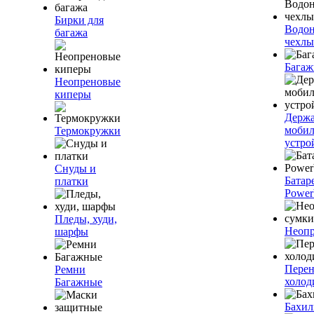
Бирки для
Водо
багажа
чехлы
Багаж
Неопреновые
киперы
Держа
моби
Термокружки
устро
Снуды и
Батар
платки
Power
Пледы, худи,
Неопр
шарфы
Пере
Ремни
холод
Багажные
Бахи