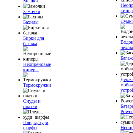
Мешки
Неоп
кипе
Замочки
Сумк
Бахилы
Бирки для
Водо
багажа
чехлы
Багаж
Неопреновые
киперы
Держа
моби
Термокружки
устро
Снуды и
Батар
платки
Power
Пледы, худи,
Неопр
шарфы