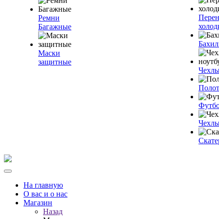
Пере
Ремни
холод
Багажные
Бахи
Маски
защитные
Чехлы
Полот
Футб
Чехлы
Скате
На главную
О вас и о нас
Магазин
Назад