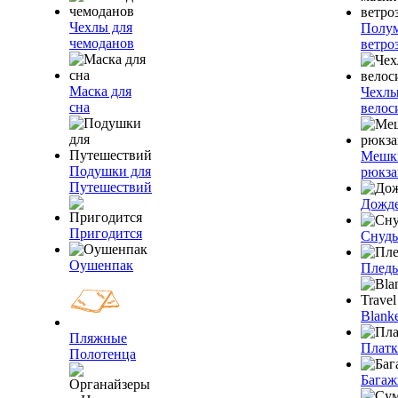
Чехлы для
Полум
чемоданов
ветро
Маска для
Чехлы
сна
велос
Мешк
Подушки для
рюкза
Путешествий
Дожд
Пригодится
Снуды
Оушенпак
Плед
Blanke
Пляжные
Плат
Полотенца
Багаж