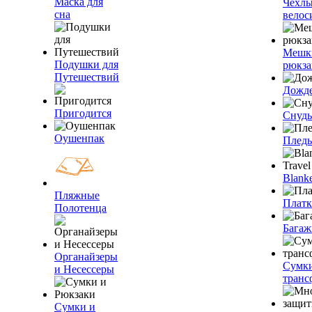
Маска для
Чехлы
сна
велос
Мешк
Подушки для
рюкза
Путешествий
Дожд
Пригодится
Снуды
Оушенпак
Плед
Blanke
Пляжные
Плат
Полотенца
Багаж
Органайзеры
Сумк
и Несессеры
транс
Сумки и