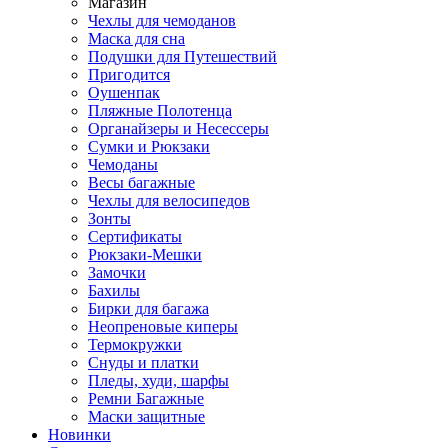
Магазин
Чехлы для чемоданов
Маска для сна
Подушки для Путешествий
Пригодится
Оушенпак
Пляжные Полотенца
Органайзеры и Несессеры
Сумки и Рюкзаки
Чемоданы
Весы багажные
Чехлы для велосипедов
Зонты
Сертификаты
Рюкзаки-Мешки
Замочки
Бахилы
Бирки для багажа
Неопреновые киперы
Термокружки
Снуды и платки
Пледы, худи, шарфы
Ремни Багажные
Маски защитные
Новинки