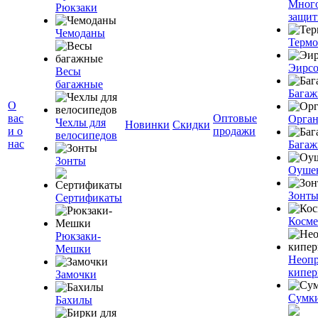
Мног
Рюкзаки
защит
Чемоданы
Терм
Эирс
Весы
багажные
Багаж
О
вас
Оптовые
Орган
Чехлы для
Новинки
Скидки
и о
продажи
велосипедов
нас
Багаж
Зонты
Оуше
Зонт
Сертификаты
Косме
Рюкзаки-
Мешки
Неоп
кипе
Замочки
Сумк
Бахилы