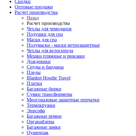
Скидки
Оптовые продажи
Расчет производства
Назад
Расчет производства
Чехлы для чемоданов
Подушки для сна
Маски для сна
Полумаски - маски ветрозащитные
Чехлы для велосипеда
Мешки пляжные и рюкзаки
Дождевики
Снуды и банданы
Пледы
Blanket Hoodie Travel
Платки
Багажные бирки
Сумки трансформеры
Многоразовые защитные перчатки
Термокружки
Эирсофа
Багажные ремни
Органайзеры
Багажные замки
Оушенпак