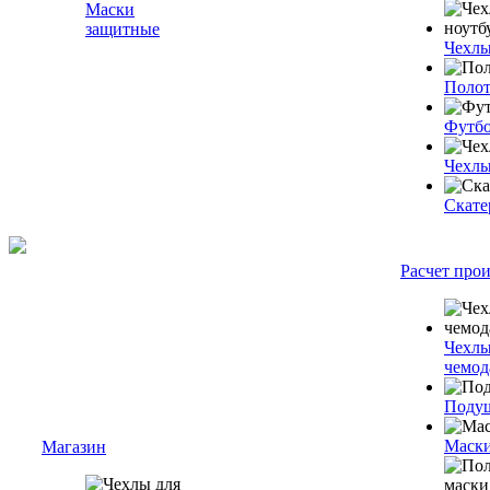
Маски
защитные
Чехлы
Полот
Футб
Чехлы
Скате
Расчет про
Чехлы
чемод
Подуш
Маски
Магазин