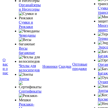
Органайзеры
Сумк
и Несессеры
транс
Сумки и
Мног
Рюкзаки
защит
Чемоданы
Терм
Эирс
Весы
багажные
Багаж
О
вас
Оптовые
Орган
Чехлы для
Новинки
Скидки
и о
продажи
велосипедов
нас
Багаж
Зонты
Оуше
Зонт
Сертификаты
Косме
Рюкзаки-