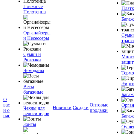
Пляжные
Плат
Полотенца
Багаж
Органайзеры
Сумк
и Несессеры
транс
Сумки и
Мног
Рюкзаки
защит
Чемоданы
Терм
Эирс
Весы
багажные
Багаж
О
вас
Оптовые
Орган
Новинки
Скидки
Чехлы для
и о
продажи
велосипедов
нас
Багаж
Зонты
Оуше