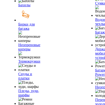
Сумк
Бахилы
Водо
чехлы
Бирки для
багажа
Багаж
Неопреновые
киперы
Держа
моби
устро
Термокружки
Батар
Снуды и
Power
платки
Неопр
Пледы, худи,
шарфы
Пере
холод