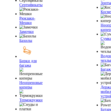
Зонт
Сертификаты
Косме
Рюкзаки-
Мешки
Неоп
кипе
Замочки
Сумк
Бахилы
Водо
чехлы
Бирки для
багажа
Багаж
Неопреновые
киперы
Держа
моби
устро
Термокружки
Батар