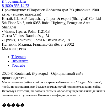
i@routemark.ru
8 (800) 555 14 72
Производство: г.Подольск Лобачева дом 7/3 (Фабрика 1500
кв.м. - можно приехать)
Китай, Шанхай Luyushang Import & export (Shanghai) Co.,Ltd
5th Floor No.5, unit 6055 Jinhai Highway, Femgxian Area
Shanghai
• Чехия, Прага, Polní, 1121/13
Литва Vilnius, Raudonės g. 74
• Грузия, Тбилиси, Shota Rustaveli Ave, 18
Испания, Мадрид, Francisco Giralte, 3, 28002
Мы в соцсетях
Telegram
Вконтакте
YouTube
2026 © Routemark (Рутмарк) - Официальный сайт
производителя
Мы используем файлы cookies и сервис веб-аналитики "Яндекс Метрика",
чтобы предоставить вам больше возможностей при использовании сайта.
Используя этот сайт, вы соглашаетесь на обработку персональных данных в
соответствии с условиями Политики конфиденциальности.
�����