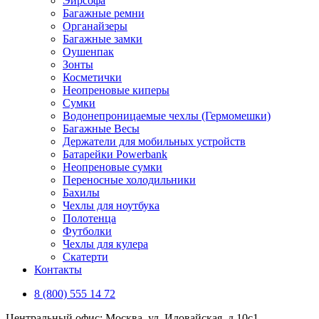
Эирсофа
Багажные ремни
Органайзеры
Багажные замки
Оушенпак
Зонты
Косметички
Неопреновые киперы
Сумки
Водонепроницаемые чехлы (Гермомешки)
Багажные Весы
Держатели для мобильных устройств
Батарейки Powerbank
Неопреновые сумки
Переносные холодильники
Бахилы
Чехлы для ноутбука
Полотенца
Футболки
Чехлы для кулера
Скатерти
Контакты
8 (800) 555 14 72
Центральный офис: Москва, ул. Иловайская, д 10с1