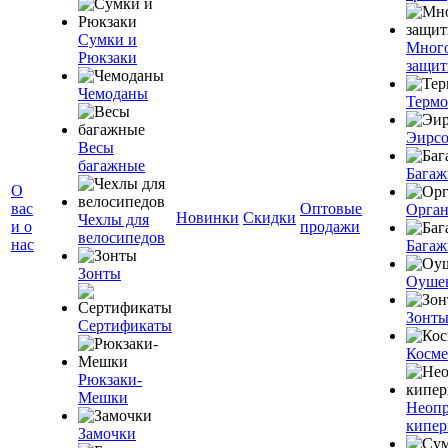
Сумки и
Мног
Рюкзаки
защит
Чемоданы
Терм
Эирс
Весы
багажные
Багаж
О
вас
Оптовые
Орган
Новинки
Скидки
Чехлы для
и о
продажи
велосипедов
нас
Багаж
Зонты
Оуше
Зонт
Сертификаты
Косме
Рюкзаки-
Мешки
Неоп
кипе
Замочки