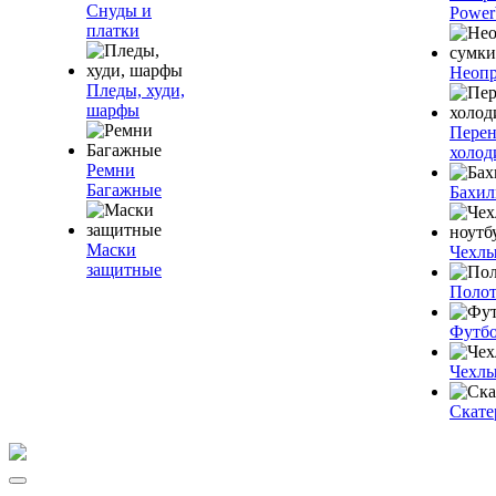
Снуды и
Power
платки
Неопр
Пледы, худи,
шарфы
Пере
холод
Ремни
Багажные
Бахи
Маски
Чехлы
защитные
Полот
Футб
Чехлы
Скате