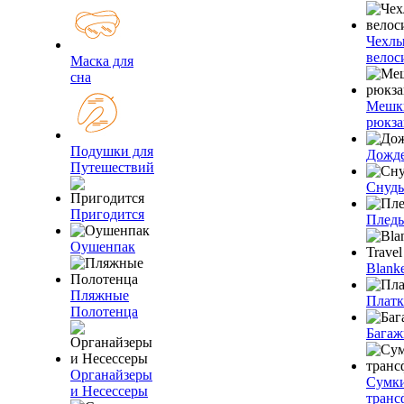
Чехлы
велос
Маска для
сна
Мешк
рюкза
Подушки для
Дожд
Путешествий
Снуды
Пригодится
Плед
Оушенпак
Blanke
Пляжные
Плат
Полотенца
Багаж
Органайзеры
Сумк
и Несессеры
транс