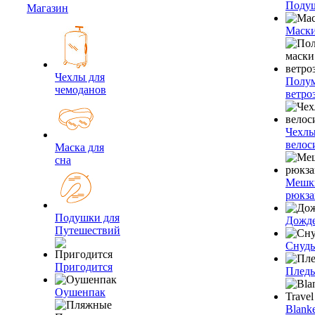
Подуш
Магазин
Маски
Чехлы для
Полум
чемоданов
ветро
Чехлы
велос
Маска для
сна
Мешк
рюкза
Подушки для
Дожд
Путешествий
Снуды
Пригодится
Плед
Оушенпак
Blanke