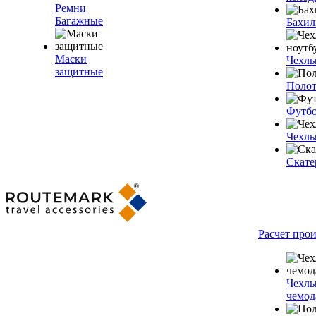
Ремни
Багажные
Бахи
Маски
Чехлы
защитные
Полот
Футб
Чехлы
Скате
Расчет про
Чехлы
чемод