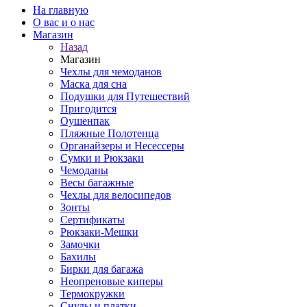
На главную
О вас и о нас
Магазин
Назад
Магазин
Чехлы для чемоданов
Маска для сна
Подушки для Путешествий
Пригодится
Оушенпак
Пляжные Полотенца
Органайзеры и Несессеры
Сумки и Рюкзаки
Чемоданы
Весы багажные
Чехлы для велосипедов
Зонты
Сертификаты
Рюкзаки-Мешки
Замочки
Бахилы
Бирки для багажа
Неопреновые киперы
Термокружки
Снуды и платки