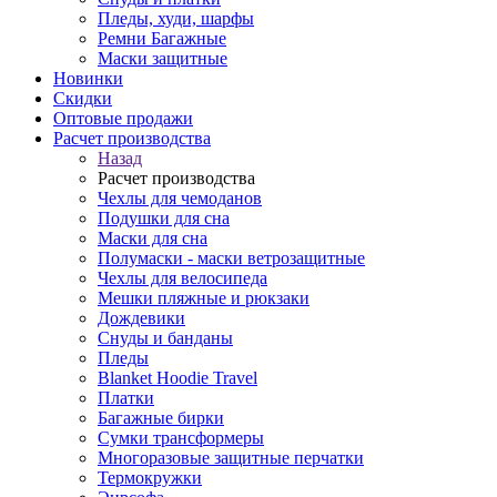
Пледы, худи, шарфы
Ремни Багажные
Маски защитные
Новинки
Скидки
Оптовые продажи
Расчет производства
Назад
Расчет производства
Чехлы для чемоданов
Подушки для сна
Маски для сна
Полумаски - маски ветрозащитные
Чехлы для велосипеда
Мешки пляжные и рюкзаки
Дождевики
Снуды и банданы
Пледы
Blanket Hoodie Travel
Платки
Багажные бирки
Сумки трансформеры
Многоразовые защитные перчатки
Термокружки