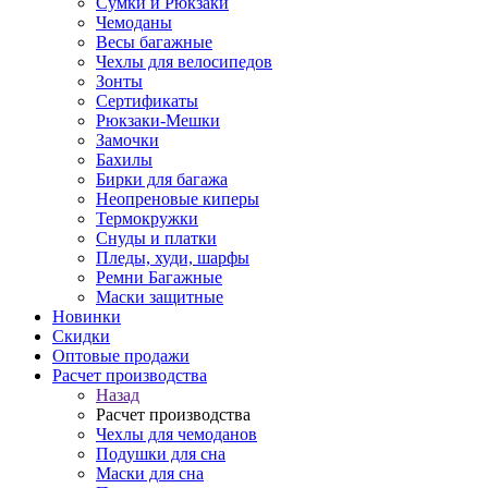
Сумки и Рюкзаки
Чемоданы
Весы багажные
Чехлы для велосипедов
Зонты
Сертификаты
Рюкзаки-Мешки
Замочки
Бахилы
Бирки для багажа
Неопреновые киперы
Термокружки
Снуды и платки
Пледы, худи, шарфы
Ремни Багажные
Маски защитные
Новинки
Скидки
Оптовые продажи
Расчет производства
Назад
Расчет производства
Чехлы для чемоданов
Подушки для сна
Маски для сна