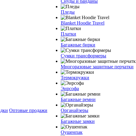
Снуды и банданы
Пледы
Blanket Hoodie Travel
Платки
Багажные бирки
Сумки трансформеры
Многоразовые защитные перчатки
Термокружки
Эирсофа
Багажные ремни
дки
Оптовые продажи
Органайзеры
Багажные замки
Оушенпак