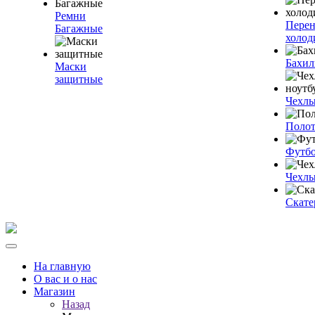
Ремни
Пере
Багажные
холод
Бахи
Маски
защитные
Чехлы
Полот
Футб
Чехлы
Скате
На главную
О вас и о нас
Магазин
Назад