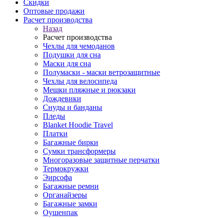
Скидки
Оптовые продажи
Расчет производства
Назад
Расчет производства
Чехлы для чемоданов
Подушки для сна
Маски для сна
Полумаски - маски ветрозащитные
Чехлы для велосипеда
Мешки пляжные и рюкзаки
Дождевики
Снуды и банданы
Пледы
Blanket Hoodie Travel
Платки
Багажные бирки
Сумки трансформеры
Многоразовые защитные перчатки
Термокружки
Эирсофа
Багажные ремни
Органайзеры
Багажные замки
Оушенпак