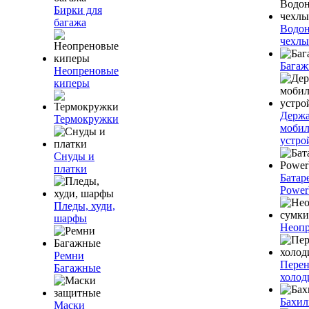
Бирки для
багажа
Водо
чехлы
Багаж
Неопреновые
киперы
Держа
Термокружки
моби
устро
Снуды и
платки
Батар
Power
Пледы, худи,
шарфы
Неопр
Ремни
Пере
Багажные
холод
Бахи
Маски