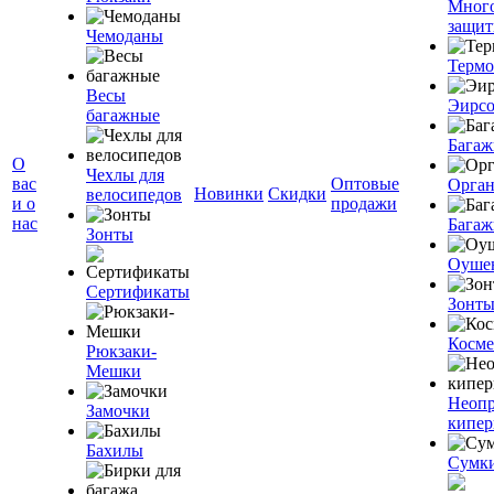
Мног
защит
Чемоданы
Терм
Весы
Эирс
багажные
Багаж
О
Чехлы для
вас
Оптовые
Орган
Новинки
Скидки
велосипедов
и о
продажи
нас
Багаж
Зонты
Оуше
Сертификаты
Зонт
Косме
Рюкзаки-
Мешки
Неоп
Замочки
кипе
Бахилы
Сумк