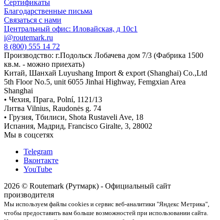
Сертификаты
Благодарственные письма
Связаться с нами
Центральный офис: Иловайская, д 10с1
i@routemark.ru
8 (800) 555 14 72
Производство: г.Подольск Лобачева дом 7/3 (Фабрика 1500
кв.м. - можно приехать)
Китай, Шанхай Luyushang Import & export (Shanghai) Co.,Ltd
5th Floor No.5, unit 6055 Jinhai Highway, Femgxian Area
Shanghai
• Чехия, Прага, Polní, 1121/13
Литва Vilnius, Raudonės g. 74
• Грузия, Тбилиси, Shota Rustaveli Ave, 18
Испания, Мадрид, Francisco Giralte, 3, 28002
Мы в соцсетях
Telegram
Вконтакте
YouTube
2026 © Routemark (Рутмарк) - Официальный сайт
производителя
Мы используем файлы cookies и сервис веб-аналитики "Яндекс Метрика",
чтобы предоставить вам больше возможностей при использовании сайта.