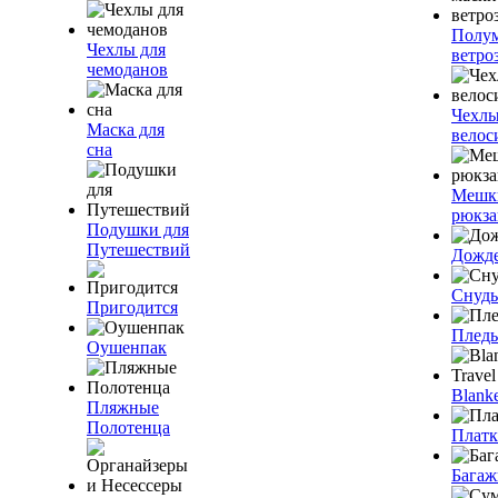
Полум
Чехлы для
ветро
чемоданов
Чехлы
Маска для
велос
сна
Мешк
рюкза
Подушки для
Путешествий
Дожд
Снуды
Пригодится
Плед
Оушенпак
Blanke
Пляжные
Полотенца
Плат
Багаж