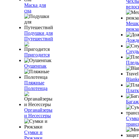
Чехлы
Маска для
велос
сна
Мешк
рюкза
Подушки для
Путешествий
Дожд
Снуды
Пригодится
Плед
Оушенпак
Blanke
Пляжные
Полотенца
Плат
Багаж
Органайзеры
и Несессеры
Сумк
транс
Сумки и
Рюкзаки