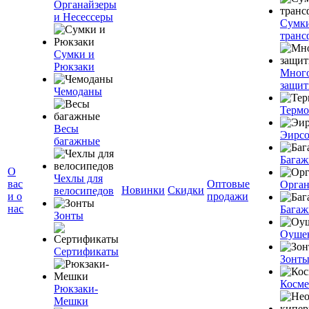
Органайзеры
и Несессеры
Сумк
транс
Сумки и
Рюкзаки
Мног
защит
Чемоданы
Терм
Весы
Эирс
багажные
Багаж
О
Чехлы для
вас
Оптовые
Орган
Новинки
Скидки
велосипедов
и о
продажи
нас
Багаж
Зонты
Оуше
Сертификаты
Зонт
Косме
Рюкзаки-
Мешки