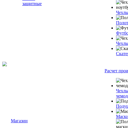
защитные
Чехлы
Полот
Футб
Чехлы
Скате
Расчет про
Чехлы
чемод
Подуш
Маски
Магазин