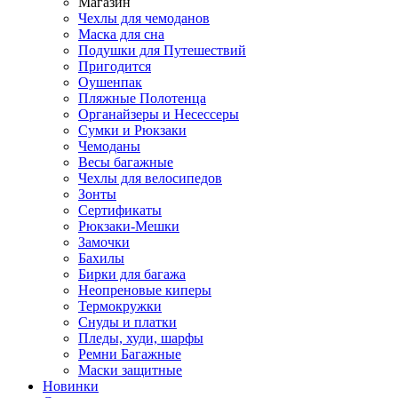
Магазин
Чехлы для чемоданов
Маска для сна
Подушки для Путешествий
Пригодится
Оушенпак
Пляжные Полотенца
Органайзеры и Несессеры
Сумки и Рюкзаки
Чемоданы
Весы багажные
Чехлы для велосипедов
Зонты
Сертификаты
Рюкзаки-Мешки
Замочки
Бахилы
Бирки для багажа
Неопреновые киперы
Термокружки
Снуды и платки
Пледы, худи, шарфы
Ремни Багажные
Маски защитные
Новинки