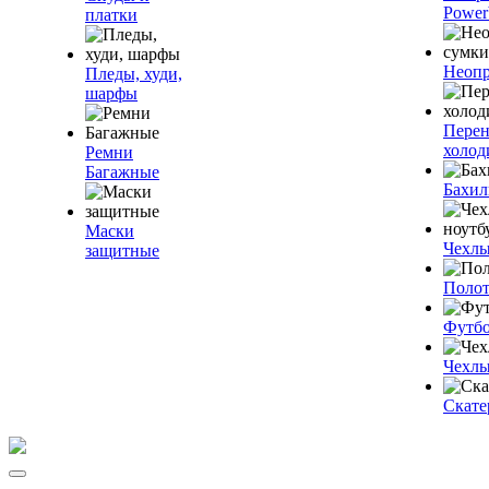
Power
платки
Неопр
Пледы, худи,
шарфы
Пере
холод
Ремни
Багажные
Бахи
Маски
Чехлы
защитные
Полот
Футб
Чехлы
Скате