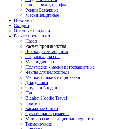
Пледы, худи, шарфы
Ремни Багажные
Маски защитные
Новинки
Скидки
Оптовые продажи
Расчет производства
Назад
Расчет производства
Чехлы для чемоданов
Подушки для сна
Маски для сна
Полумаски - маски ветрозащитные
Чехлы для велосипеда
Мешки пляжные и рюкзаки
Дождевики
Снуды и банданы
Пледы
Blanket Hoodie Travel
Платки
Багажные бирки
Сумки трансформеры
Многоразовые защитные перчатки
Термокружки