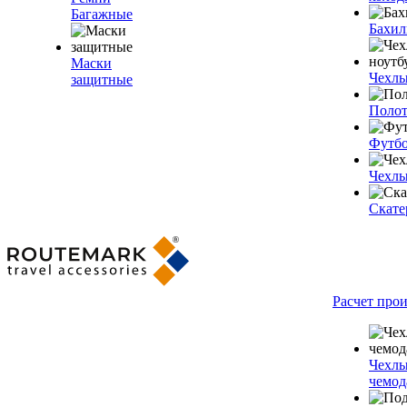
Багажные
Бахи
Маски
Чехлы
защитные
Полот
Футб
Чехлы
Скате
Расчет про
Чехлы
чемод