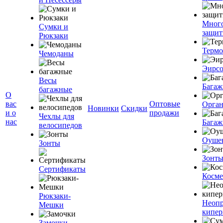
Мног
Сумки и
защит
Рюкзаки
Терм
Чемоданы
Эирс
Весы
Багаж
багажные
О
вас
Оптовые
Орган
Новинки
Скидки
и о
продажи
Чехлы для
нас
Багаж
велосипедов
Оуше
Зонты
Зонт
Сертификаты
Косме
Рюкзаки-
Неоп
Мешки
кипе
Замочки