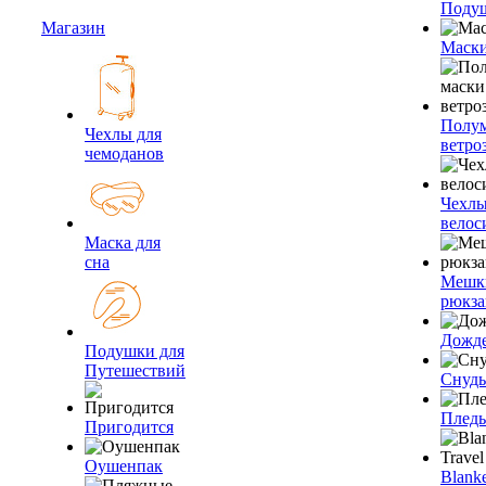
Подуш
Магазин
Маски
Полум
Чехлы для
ветро
чемоданов
Чехлы
велос
Маска для
сна
Мешк
рюкза
Дожд
Подушки для
Путешествий
Снуды
Плед
Пригодится
Оушенпак
Blanke