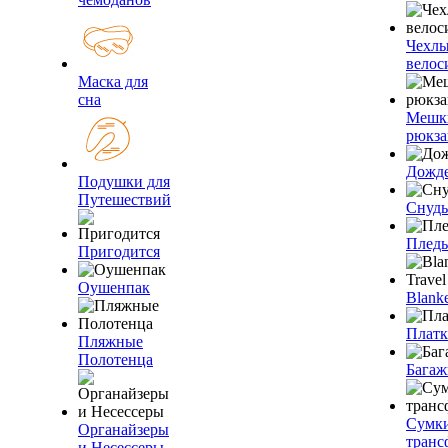
Чехлы
велос
Маска для
сна
Мешк
рюкза
Дожд
Подушки для
Путешествий
Снуды
Плед
Пригодится
Оушенпак
Blanke
Плат
Пляжные
Полотенца
Багаж
Сумк
Органайзеры
транс
и Несессеры