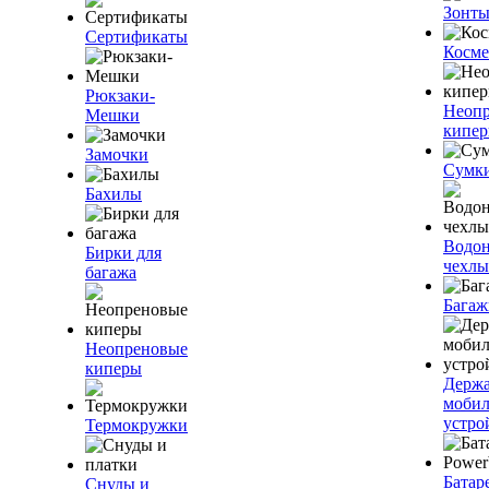
Зонт
Сертификаты
Косме
Рюкзаки-
Неоп
Мешки
кипе
Замочки
Сумк
Бахилы
Водо
Бирки для
чехлы
багажа
Багаж
Неопреновые
киперы
Держа
моби
устро
Термокружки
Батар
Снуды и