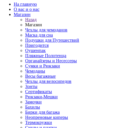
На главную
О вас и о нас
Магазин
Назад
Магазин
Чехлы для чемоданов
Маска для сна
Подушки для Путешествий
Пригодится
Оушенпак
Пляжные Полотенца
Органайзеры и Несессеры
Сумки и Рюкзаки
Чемоданы
Весы багажные
Чехлы для велосипедов
Зонты
Сертификаты
Рюкзаки-Мешки
Замочки
Бахилы
Бирки для багажа
Неопреновые киперы
Термокружки
Снуды и платки