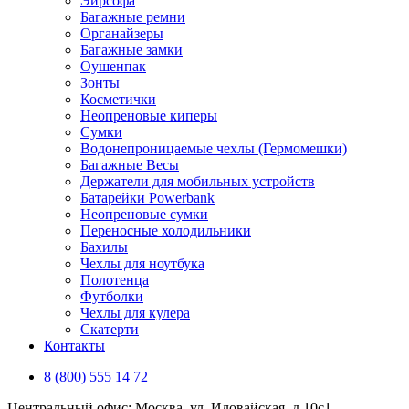
Эирсофа
Багажные ремни
Органайзеры
Багажные замки
Оушенпак
Зонты
Косметички
Неопреновые киперы
Сумки
Водонепроницаемые чехлы (Гермомешки)
Багажные Весы
Держатели для мобильных устройств
Батарейки Powerbank
Неопреновые сумки
Переносные холодильники
Бахилы
Чехлы для ноутбука
Полотенца
Футболки
Чехлы для кулера
Скатерти
Контакты
8 (800) 555 14 72
Центральный офис: Москва, ул. Иловайская, д 10с1