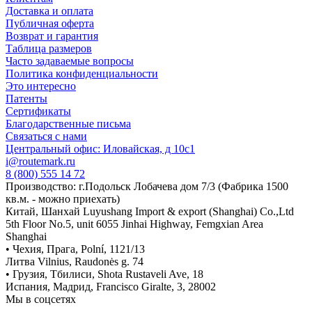
Доставка и оплата
Публичная оферта
Возврат и гарантия
Таблица размеров
Часто задаваемые вопросы
Политика конфиденциальности
Это интересно
Патенты
Сертификаты
Благодарственные письма
Связаться с нами
Центральный офис: Иловайская, д 10с1
i@routemark.ru
8 (800) 555 14 72
Производство: г.Подольск Лобачева дом 7/3 (Фабрика 1500
кв.м. - можно приехать)
Китай, Шанхай Luyushang Import & export (Shanghai) Co.,Ltd
5th Floor No.5, unit 6055 Jinhai Highway, Femgxian Area
Shanghai
• Чехия, Прага, Polní, 1121/13
Литва Vilnius, Raudonės g. 74
• Грузия, Тбилиси, Shota Rustaveli Ave, 18
Испания, Мадрид, Francisco Giralte, 3, 28002
Мы в соцсетях