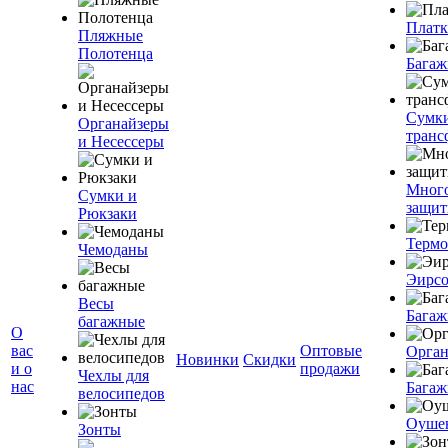
Плат
Пляжные
Полотенца
Багаж
Сумк
Органайзеры
транс
и Несессеры
Мног
Сумки и
защит
Рюкзаки
Терм
Чемоданы
Эирс
Весы
Багаж
багажные
О
вас
Оптовые
Орган
Новинки
Скидки
и о
продажи
Чехлы для
нас
Багаж
велосипедов
Оуше
Зонты