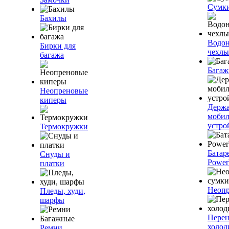
Сумк
Бахилы
Водо
Бирки для
чехлы
багажа
Багаж
Неопреновые
киперы
Держа
моби
устро
Термокружки
Батар
Снуды и
Power
платки
Неопр
Пледы, худи,
шарфы
Пере
холод
Ремни