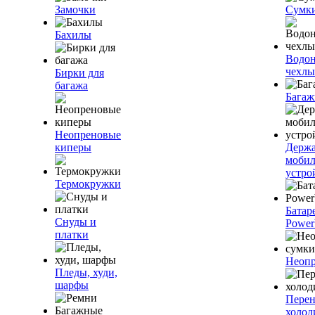
Замочки
Сумк
Бахилы
Водо
чехлы
Бирки для
багажа
Багаж
Неопреновые
киперы
Держа
моби
устро
Термокружки
Батар
Снуды и
Power
платки
Неопр
Пледы, худи,
шарфы
Пере
холод