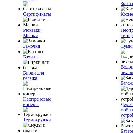
Зонт
Сертификаты
Косме
Рюкзаки-
Неоп
Мешки
кипе
Замочки
Сумк
Бахилы
Водо
чехлы
Бирки для
багажа
Багаж
Неопреновые
киперы
Держа
моби
устро
Термокружки
Батар