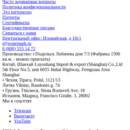
Часто задаваемые вопросы
Политика конфиденциальности
Это интересно
Патенты
Сертификаты
Благодарственные письма
Связаться с нами
Центральный офис: Иловайская, д 10с1
i@routemark.ru
8 (800) 555 14 72
Производство: г.Подольск Лобачева дом 7/3 (Фабрика 1500
кв.м. - можно приехать)
Китай, Шанхай Luyushang Import & export (Shanghai) Co.,Ltd
5th Floor No.5, unit 6055 Jinhai Highway, Femgxian Area
Shanghai
• Чехия, Прага, Polní, 1121/13
Литва Vilnius, Raudonės g. 74
• Грузия, Тбилиси, Shota Rustaveli Ave, 18
Испания, Мадрид, Francisco Giralte, 3, 28002
Мы в соцсетях
Telegram
Вконтакте
YouTube