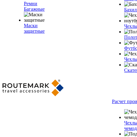
Ремни
Багажные
Бахи
Маски
Чехлы
защитные
Полот
Футб
Чехлы
Скате
Расчет про
Чехлы
чемод