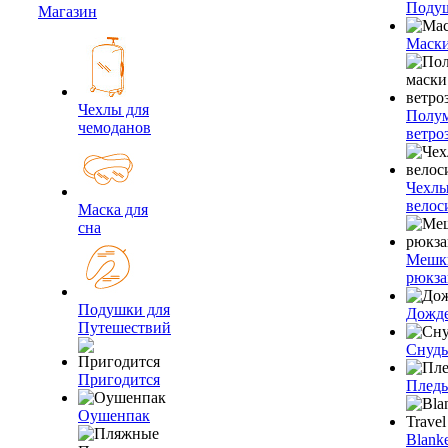
Подуш
Магазин
Маски
Чехлы для
Полум
чемоданов
ветро
Чехлы
велос
Маска для
сна
Мешк
рюкза
Подушки для
Дожд
Путешествий
Снуды
Пригодится
Плед
Оушенпак
Blanke