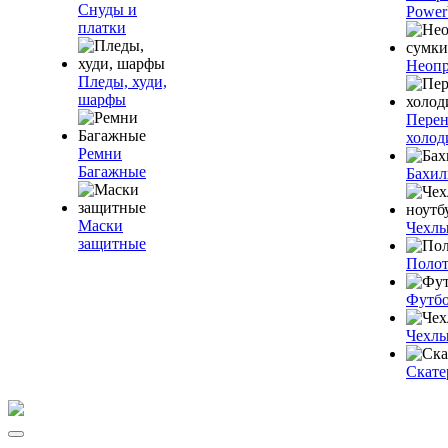
Снуды и
Power
платки
Неопр
Пледы, худи,
шарфы
Пере
холод
Ремни
Багажные
Бахи
Маски
Чехлы
защитные
Полот
Футб
Чехлы
Скате