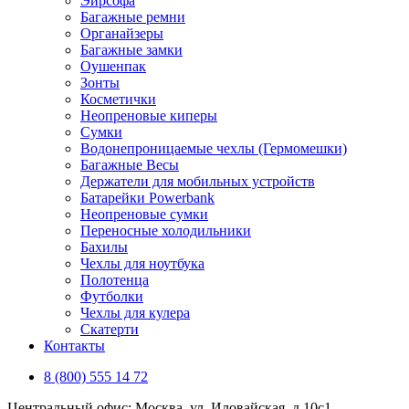
Эирсофа
Багажные ремни
Органайзеры
Багажные замки
Оушенпак
Зонты
Косметички
Неопреновые киперы
Сумки
Водонепроницаемые чехлы (Гермомешки)
Багажные Весы
Держатели для мобильных устройств
Батарейки Powerbank
Неопреновые сумки
Переносные холодильники
Бахилы
Чехлы для ноутбука
Полотенца
Футболки
Чехлы для кулера
Скатерти
Контакты
8 (800) 555 14 72
Центральный офис: Москва, ул. Иловайская, д 10с1