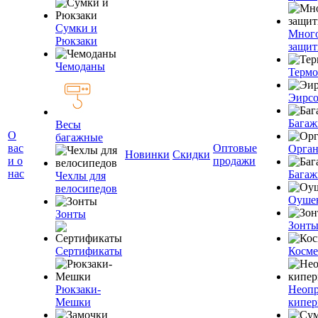
Сумки и
Мног
Рюкзаки
защит
Чемоданы
Терм
Эирс
Багаж
Весы
О
багажные
вас
Оптовые
Орган
Новинки
Скидки
и о
продажи
нас
Багаж
Чехлы для
велосипедов
Оуше
Зонты
Зонт
Сертификаты
Косме
Рюкзаки-
Неоп
Мешки
кипе