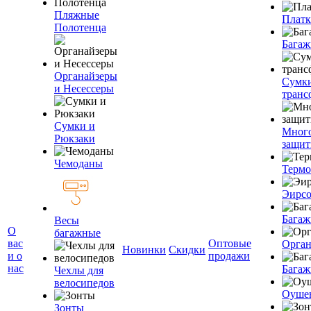
Пляжные
Плат
Полотенца
Багаж
Органайзеры
Сумк
и Несессеры
транс
Сумки и
Мног
Рюкзаки
защит
Чемоданы
Терм
Эирс
Багаж
Весы
О
багажные
вас
Оптовые
Орган
Новинки
Скидки
и о
продажи
нас
Багаж
Чехлы для
велосипедов
Оуше
Зонты