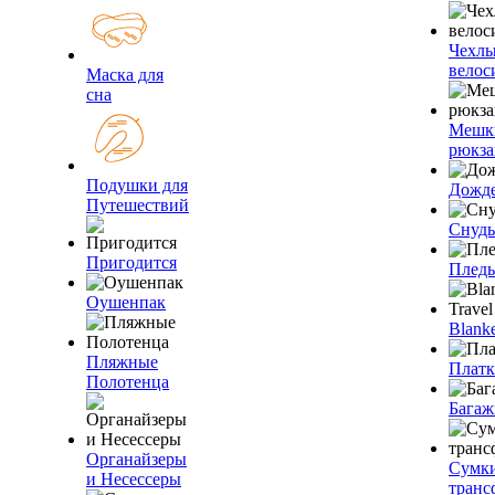
Чехлы
велос
Маска для
сна
Мешк
рюкза
Подушки для
Дожд
Путешествий
Снуды
Пригодится
Плед
Оушенпак
Blanke
Пляжные
Плат
Полотенца
Багаж
Органайзеры
Сумк
и Несессеры
транс