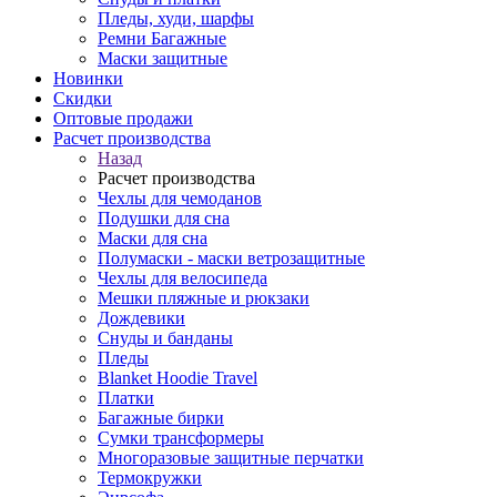
Пледы, худи, шарфы
Ремни Багажные
Маски защитные
Новинки
Скидки
Оптовые продажи
Расчет производства
Назад
Расчет производства
Чехлы для чемоданов
Подушки для сна
Маски для сна
Полумаски - маски ветрозащитные
Чехлы для велосипеда
Мешки пляжные и рюкзаки
Дождевики
Снуды и банданы
Пледы
Blanket Hoodie Travel
Платки
Багажные бирки
Сумки трансформеры
Многоразовые защитные перчатки
Термокружки