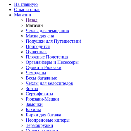
На главную
О вас и о нас
Магазин
Назад
Магазин
Чехлы для чемоданов
Маска для сна
Подушки для Путешествий
Пригодится
Оушенпак
Пляжные Полотенца
Органайзеры и Несессеры
Сумки и Рюкзаки
Чемоданы
Весы багажные
Чехлы для велосипедов
Зонты
Сертификаты
Рюкзаки-Мешки
Замочки
Бахилы
Бирки для багажа
Неопреновые киперы
Термокружки
Снуды и платки