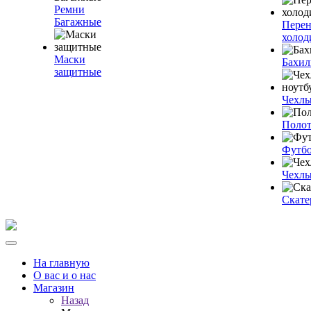
Ремни
Багажные
Пере
холод
Маски
Бахи
защитные
Чехлы
Полот
Футб
Чехлы
Скате
На главную
О вас и о нас
Магазин
Назад