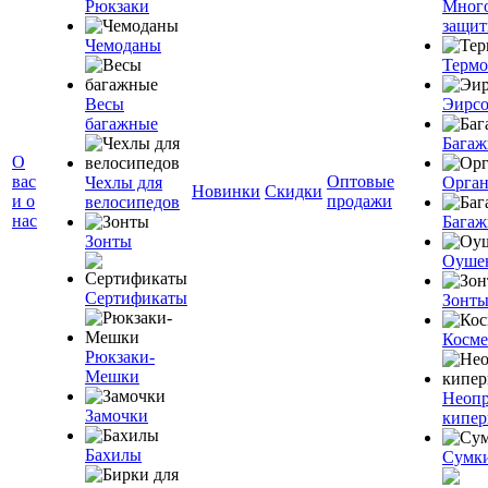
Рюкзаки
Мног
защит
Чемоданы
Терм
Весы
Эирс
багажные
Багаж
О
вас
Оптовые
Чехлы для
Орган
Новинки
Скидки
и о
продажи
велосипедов
нас
Багаж
Зонты
Оуше
Сертификаты
Зонт
Косме
Рюкзаки-
Мешки
Неоп
Замочки
кипе
Бахилы
Сумк