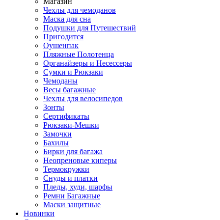
Магазин
Чехлы для чемоданов
Маска для сна
Подушки для Путешествий
Пригодится
Оушенпак
Пляжные Полотенца
Органайзеры и Несессеры
Сумки и Рюкзаки
Чемоданы
Весы багажные
Чехлы для велосипедов
Зонты
Сертификаты
Рюкзаки-Мешки
Замочки
Бахилы
Бирки для багажа
Неопреновые киперы
Термокружки
Снуды и платки
Пледы, худи, шарфы
Ремни Багажные
Маски защитные
Новинки