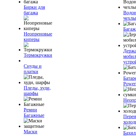
Бирки для
багажа
Водо
чехлы
Багаж
Неопреновые
киперы
Держа
Термокружки
моби
устро
Снуды и
платки
Батар
Power
Пледы, худи,
шарфы
Неопр
Ремни
Багажные
Пере
холод
Маски
Бахи