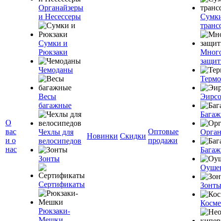
Органайзеры
и Несессеры
Сумк
транс
Сумки и
Рюкзаки
Мног
защит
Чемоданы
Терм
Весы
Эирс
багажные
Багаж
О
вас
Оптовые
Чехлы для
Орган
Новинки
Скидки
и о
продажи
велосипедов
нас
Багаж
Зонты
Оуше
Сертификаты
Зонт
Косме
Рюкзаки-
Мешки