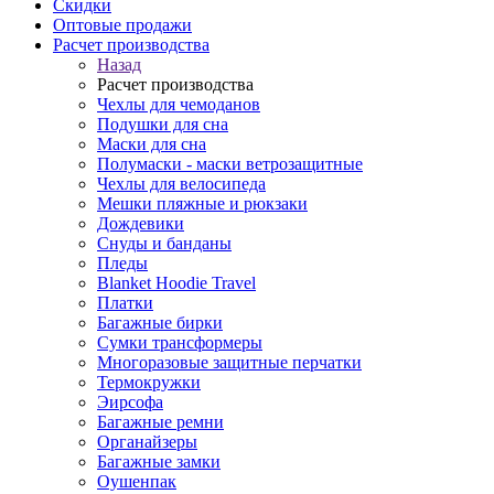
Скидки
Оптовые продажи
Расчет производства
Назад
Расчет производства
Чехлы для чемоданов
Подушки для сна
Маски для сна
Полумаски - маски ветрозащитные
Чехлы для велосипеда
Мешки пляжные и рюкзаки
Дождевики
Снуды и банданы
Пледы
Blanket Hoodie Travel
Платки
Багажные бирки
Сумки трансформеры
Многоразовые защитные перчатки
Термокружки
Эирсофа
Багажные ремни
Органайзеры
Багажные замки
Оушенпак