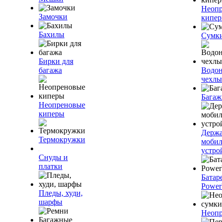
Неоп
Замочки
кипе
Бахилы
Сумк
Бирки для
багажа
Водо
чехлы
Багаж
Неопреновые
киперы
Держа
Термокружки
моби
устро
Снуды и
платки
Батар
Power
Пледы, худи,
шарфы
Неопр