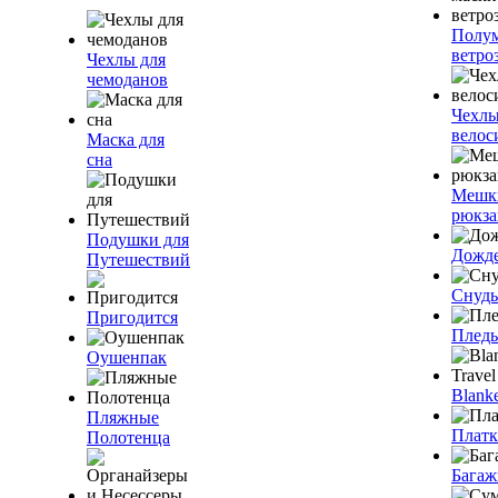
Полум
ветро
Чехлы для
чемоданов
Чехлы
велос
Маска для
сна
Мешк
рюкза
Подушки для
Дожд
Путешествий
Снуды
Пригодится
Плед
Оушенпак
Blanke
Пляжные
Плат
Полотенца
Багаж