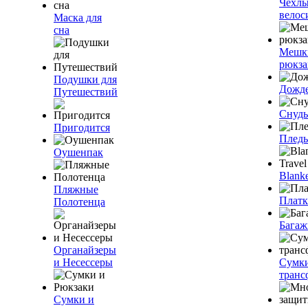
Чехлы
велос
Маска для
сна
Мешк
рюкза
Подушки для
Дожд
Путешествий
Снуды
Пригодится
Плед
Оушенпак
Blanke
Пляжные
Плат
Полотенца
Багаж
Органайзеры
и Несессеры
Сумк
транс
Сумки и