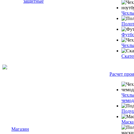
защитные
Чехлы
Полот
Футб
Чехлы
Скате
Расчет про
Чехлы
чемод
Подуш
Маски
Магазин