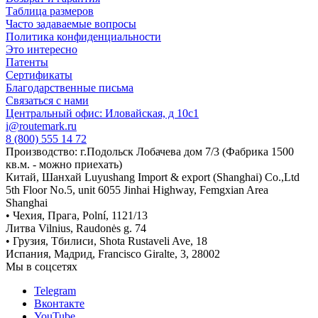
Таблица размеров
Часто задаваемые вопросы
Политика конфиденциальности
Это интересно
Патенты
Сертификаты
Благодарственные письма
Связаться с нами
Центральный офис: Иловайская, д 10с1
i@routemark.ru
8 (800) 555 14 72
Производство: г.Подольск Лобачева дом 7/3 (Фабрика 1500
кв.м. - можно приехать)
Китай, Шанхай Luyushang Import & export (Shanghai) Co.,Ltd
5th Floor No.5, unit 6055 Jinhai Highway, Femgxian Area
Shanghai
• Чехия, Прага, Polní, 1121/13
Литва Vilnius, Raudonės g. 74
• Грузия, Тбилиси, Shota Rustaveli Ave, 18
Испания, Мадрид, Francisco Giralte, 3, 28002
Мы в соцсетях
Telegram
Вконтакте
YouTube