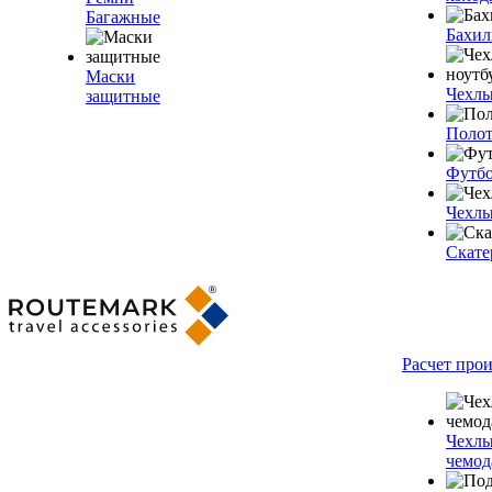
Багажные
Бахи
Маски
Чехлы
защитные
Полот
Футб
Чехлы
Скате
Расчет про
Чехлы
чемод