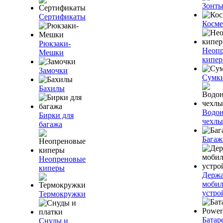
Зонт
Сертификаты
Косме
Рюкзаки-
Неоп
Мешки
кипе
Замочки
Сумк
Бахилы
Водо
Бирки для
чехлы
багажа
Багаж
Неопреновые
киперы
Держа
моби
устро
Термокружки
Батар
Снуды и