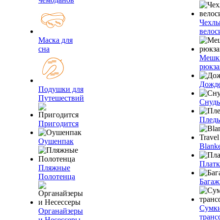
Чехлы
велос
Маска для
сна
Мешк
рюкза
Дожд
Подушки для
Путешествий
Снуды
Плед
Пригодится
Оушенпак
Blanke
Плат
Пляжные
Полотенца
Багаж
Сумк
Органайзеры
транс
и Несессеры