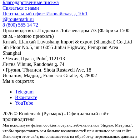
Благодарственные письма
Связаться с нами
Центральный офис: Иловайская, д 10с1
i@routemark.ru
8 (800) 555 14 72
Производство: г.Подольск Лобачева дом 7/3 (Фабрика 1500
кв.м. - можно приехать)
Китай, Шанхай Luyushang Import & export (Shanghai) Co.,Ltd
5th Floor No.5, unit 6055 Jinhai Highway, Femgxian Area
Shanghai
• Чехия, Прага, Polní, 1121/13
Литва Vilnius, Raudonės g. 74
• Грузия, Тбилиси, Shota Rustaveli Ave, 18
Испания, Мадрид, Francisco Giralte, 3, 28002
Мы в соцсетях
Telegram
Вконтакте
YouTube
2026 © Routemark (Рутмарк) - Официальный сайт
производителя
Мы используем файлы cookies и сервис веб-аналитики "Яндекс Метрика",
чтобы предоставить вам больше возможностей при использовании сайта.
Используя этот сайт, вы соглашаетесь на обработку персональных данных в