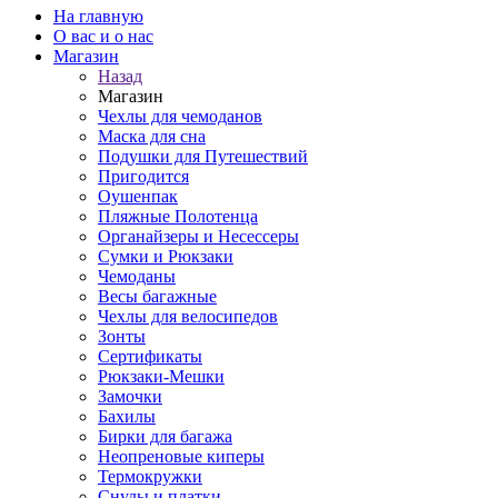
На главную
О вас и о нас
Магазин
Назад
Магазин
Чехлы для чемоданов
Маска для сна
Подушки для Путешествий
Пригодится
Оушенпак
Пляжные Полотенца
Органайзеры и Несессеры
Сумки и Рюкзаки
Чемоданы
Весы багажные
Чехлы для велосипедов
Зонты
Сертификаты
Рюкзаки-Мешки
Замочки
Бахилы
Бирки для багажа
Неопреновые киперы
Термокружки
Снуды и платки