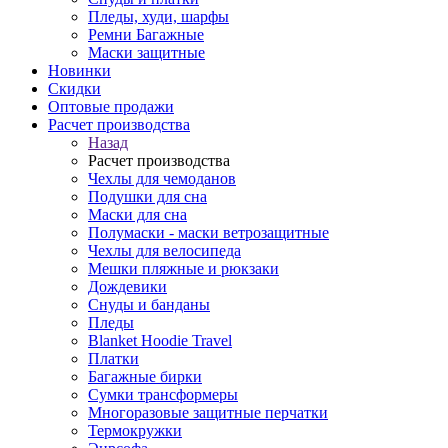
Пледы, худи, шарфы
Ремни Багажные
Маски защитные
Новинки
Скидки
Оптовые продажи
Расчет производства
Назад
Расчет производства
Чехлы для чемоданов
Подушки для сна
Маски для сна
Полумаски - маски ветрозащитные
Чехлы для велосипеда
Мешки пляжные и рюкзаки
Дождевики
Снуды и банданы
Пледы
Blanket Hoodie Travel
Платки
Багажные бирки
Сумки трансформеры
Многоразовые защитные перчатки
Термокружки