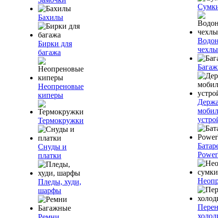
Сумк
Бахилы
Водо
Бирки для
чехлы
багажа
Багаж
Неопреновые
киперы
Держа
моби
устро
Термокружки
Батар
Снуды и
Power
платки
Неопр
Пледы, худи,
шарфы
Пере
холод
Ремни