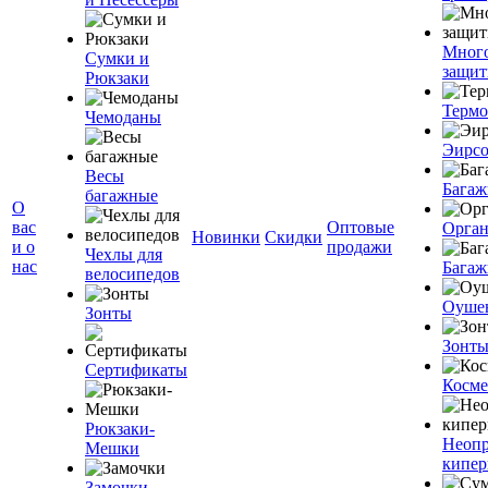
Мног
Сумки и
защит
Рюкзаки
Терм
Чемоданы
Эирс
Весы
Багаж
багажные
О
вас
Оптовые
Орган
Новинки
Скидки
и о
продажи
Чехлы для
нас
Багаж
велосипедов
Оуше
Зонты
Зонт
Сертификаты
Косме
Рюкзаки-
Неоп
Мешки
кипе
Замочки