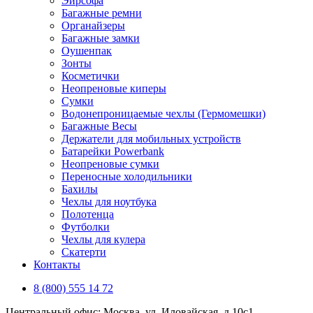
Эирсофа
Багажные ремни
Органайзеры
Багажные замки
Оушенпак
Зонты
Косметички
Неопреновые киперы
Сумки
Водонепроницаемые чехлы (Гермомешки)
Багажные Весы
Держатели для мобильных устройств
Батарейки Powerbank
Неопреновые сумки
Переносные холодильники
Бахилы
Чехлы для ноутбука
Полотенца
Футболки
Чехлы для кулера
Скатерти
Контакты
8 (800) 555 14 72
Центральный офис: Москва, ул. Иловайская, д 10с1