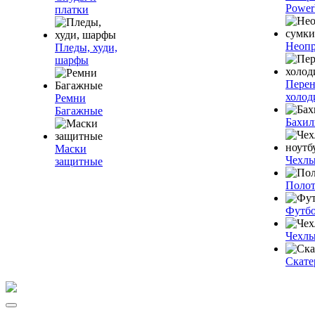
Power
платки
Неопр
Пледы, худи,
шарфы
Пере
холод
Ремни
Багажные
Бахи
Маски
Чехлы
защитные
Полот
Футб
Чехлы
Скате