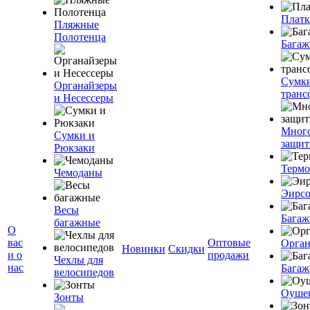
Плат
Пляжные
Полотенца
Багаж
Сумк
Органайзеры
транс
и Несессеры
Мног
Сумки и
защит
Рюкзаки
Терм
Чемоданы
Эирс
Весы
Багаж
багажные
О
вас
Оптовые
Орган
Новинки
Скидки
и о
продажи
Чехлы для
нас
Багаж
велосипедов
Оуше
Зонты