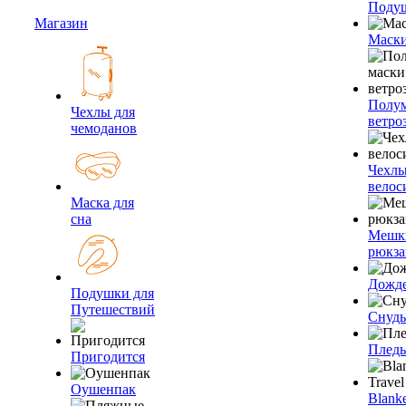
Подуш
Магазин
Маски
Полум
Чехлы для
ветро
чемоданов
Чехлы
велос
Маска для
сна
Мешк
рюкза
Дожд
Подушки для
Путешествий
Снуды
Плед
Пригодится
Оушенпак
Blanke