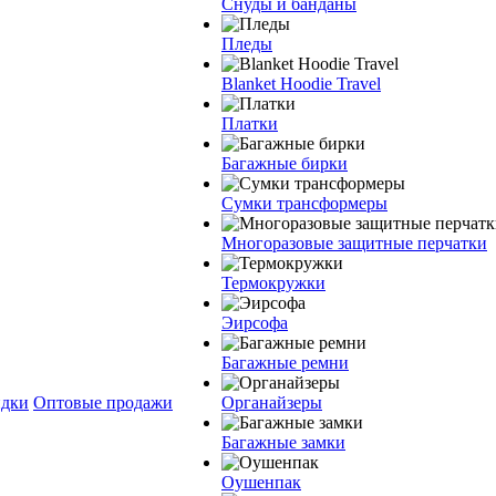
Снуды и банданы
Пледы
Blanket Hoodie Travel
Платки
Багажные бирки
Сумки трансформеры
Многоразовые защитные перчатки
Термокружки
Эирсофа
Багажные ремни
дки
Оптовые продажи
Органайзеры
Багажные замки
Оушенпак