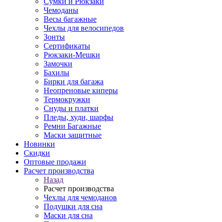
Сумки и Рюкзаки
Чемоданы
Весы багажные
Чехлы для велосипедов
Зонты
Сертификаты
Рюкзаки-Мешки
Замочки
Бахилы
Бирки для багажа
Неопреновые киперы
Термокружки
Снуды и платки
Пледы, худи, шарфы
Ремни Багажные
Маски защитные
Новинки
Скидки
Оптовые продажи
Расчет производства
Назад
Расчет производства
Чехлы для чемоданов
Подушки для сна
Маски для сна