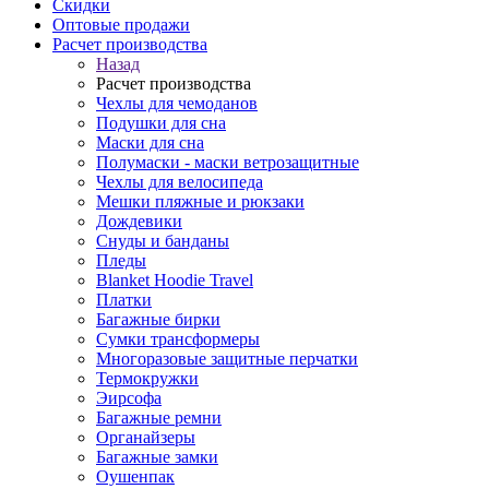
Скидки
Оптовые продажи
Расчет производства
Назад
Расчет производства
Чехлы для чемоданов
Подушки для сна
Маски для сна
Полумаски - маски ветрозащитные
Чехлы для велосипеда
Мешки пляжные и рюкзаки
Дождевики
Снуды и банданы
Пледы
Blanket Hoodie Travel
Платки
Багажные бирки
Сумки трансформеры
Многоразовые защитные перчатки
Термокружки
Эирсофа
Багажные ремни
Органайзеры
Багажные замки
Оушенпак