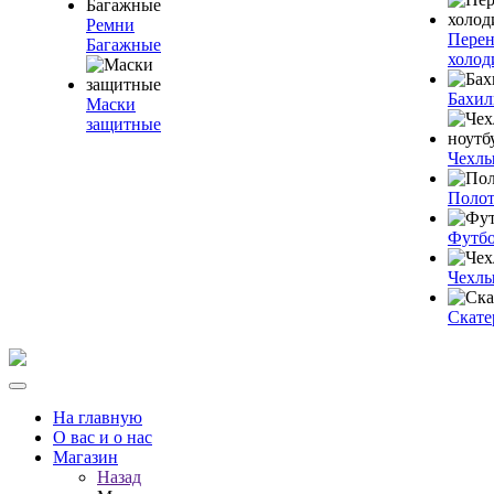
Ремни
Пере
Багажные
холод
Бахи
Маски
защитные
Чехлы
Полот
Футб
Чехлы
Скате
На главную
О вас и о нас
Магазин
Назад