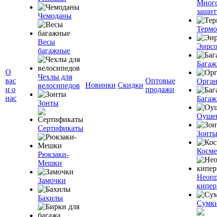
Мног
защит
Чемоданы
Терм
Весы
Эирс
багажные
Багаж
О
Чехлы для
вас
Оптовые
Орган
Новинки
Скидки
велосипедов
и о
продажи
нас
Багаж
Зонты
Оуше
Сертификаты
Зонт
Косме
Рюкзаки-
Мешки
Неоп
Замочки
кипе
Бахилы
Сумк