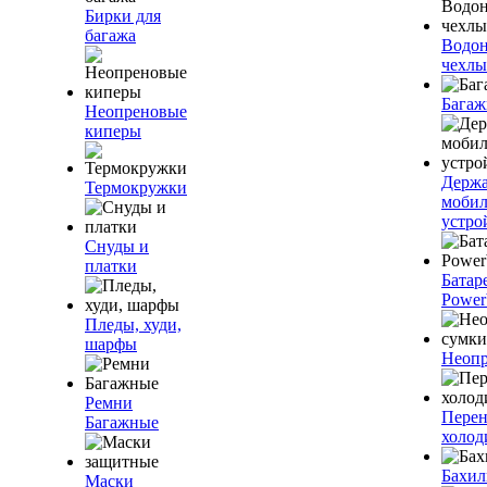
Бирки для
багажа
Водо
чехлы
Багаж
Неопреновые
киперы
Держа
Термокружки
моби
устро
Снуды и
платки
Батар
Power
Пледы, худи,
шарфы
Неопр
Ремни
Пере
Багажные
холод
Бахи
Маски