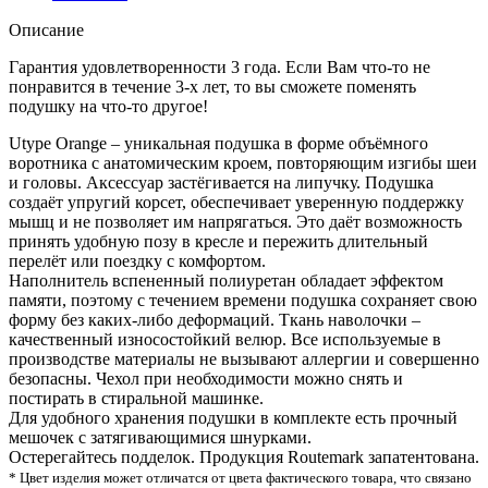
Описание
Гарантия удовлетворенности 3 года. Если Вам что-то не
понравится в течение 3-х лет, то вы сможете поменять
подушку на что-то другое!
Utype Orange – уникальная подушка в форме объёмного
воротника с анатомическим кроем, повторяющим изгибы шеи
и головы. Аксессуар застёгивается на липучку. Подушка
создаёт упругий корсет, обеспечивает уверенную поддержку
мышц и не позволяет им напрягаться. Это даёт возможность
принять удобную позу в кресле и пережить длительный
перелёт или поездку с комфортом.
Наполнитель вспененный полиуретан обладает эффектом
памяти, поэтому с течением времени подушка сохраняет свою
форму без каких-либо деформаций. Ткань наволочки –
качественный износостойкий велюр. Все используемые в
производстве материалы не вызывают аллергии и совершенно
безопасны. Чехол при необходимости можно снять и
постирать в стиральной машинке.
Для удобного хранения подушки в комплекте есть прочный
мешочек с затягивающимися шнурками.
Остерегайтесь подделок. Продукция Routemark запатентована.
* Цвет изделия может отличатся от цвета фактического товара, что связано