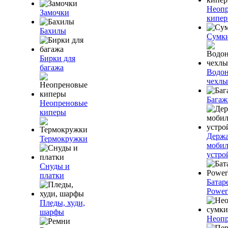
Неоп
Замочки
кипе
Бахилы
Сумк
Бирки для
багажа
Водо
чехлы
Багаж
Неопреновые
киперы
Держа
Термокружки
моби
устро
Снуды и
платки
Батар
Power
Пледы, худи,
шарфы
Неопр