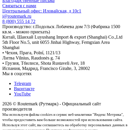
Благодарственные письма
Связаться с нами
Центральный офис: Иловайская, д 10с1
i@routemark.ru
8 (800) 555 14 72
Производство: г.Подольск Лобачева дом 7/3 (Фабрика 1500
кв.м. - можно приехать)
Китай, Шанхай Luyushang Import & export (Shanghai) Co.,Ltd
5th Floor No.5, unit 6055 Jinhai Highway, Femgxian Area
Shanghai
• Чехия, Прага, Polní, 1121/13
Литва Vilnius, Raudonės g. 74
• Грузия, Тбилиси, Shota Rustaveli Ave, 18
Испания, Мадрид, Francisco Giralte, 3, 28002
Мы в соцсетях
Telegram
Вконтакте
YouTube
2026 © Routemark (Рутмарк) - Официальный сайт
производителя
Мы используем файлы cookies и сервис веб-аналитики "Яндекс Метрика",
чтобы предоставить вам больше возможностей при использовании сайта.
Используя этот сайт, вы соглашаетесь на обработку персональных данных в