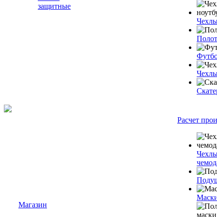
защитные
Чехлы
Полот
Футб
Чехлы
Скате
Расчет про
Чехлы
чемод
Подуш
Маски
Магазин