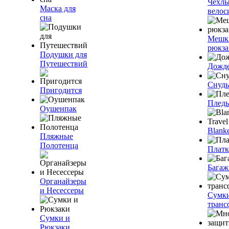
Чехлы
Маска для
велос
сна
Мешк
рюкза
Подушки для
Путешествий
Дожд
Снуды
Пригодится
Плед
Оушенпак
Blanke
Пляжные
Полотенца
Плат
Багаж
Органайзеры
и Несессеры
Сумк
транс
Сумки и
Рюкзаки