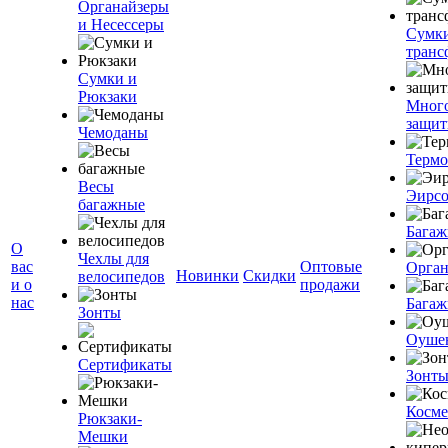
Органайзеры
и Несессеры
Сумк
транс
Сумки и
Рюкзаки
Мног
защит
Чемоданы
Терм
Весы
Эирс
багажные
Багаж
О
Чехлы для
вас
Оптовые
Орган
Новинки
Скидки
велосипедов
и о
продажи
нас
Багаж
Зонты
Оуше
Сертификаты
Зонт
Косме
Рюкзаки-
Мешки