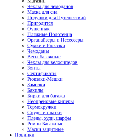
Магазин
Чехлы для чемоданов
Маска для сна
Подушки для Путешествий
Пригодится
Оушенпак
Пляжные Полотенца
Органайзеры и Несессеры
Сумки и Рюкзаки
Чемоданы
Весы багажные
Чехлы для велосипедов
Зонты
Сертификаты
Рюкзаки-Мешки
Замочки
Бахилы
Бирки для багажа
Неопреновые киперы
Термокружки
Снуды и платки
Пледы, худи, шарфы
Ремни Багажные
Маски защитные
Новинки