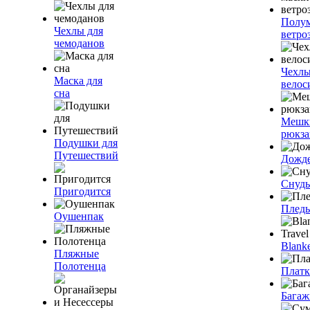
Полум
Чехлы для
ветро
чемоданов
Чехлы
Маска для
велос
сна
Мешк
рюкза
Подушки для
Путешествий
Дожд
Снуды
Пригодится
Плед
Оушенпак
Blanke
Пляжные
Полотенца
Плат
Багаж