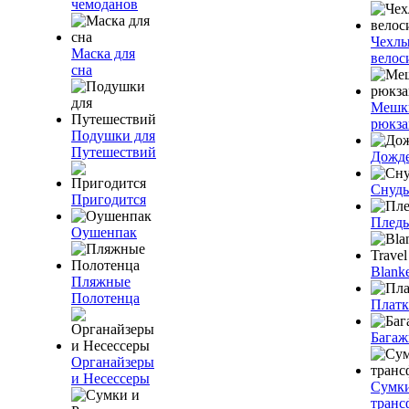
чемоданов
Чехлы
Маска для
велос
сна
Мешк
рюкза
Подушки для
Путешествий
Дожд
Снуды
Пригодится
Плед
Оушенпак
Blanke
Пляжные
Полотенца
Плат
Багаж
Органайзеры
и Несессеры
Сумк
транс