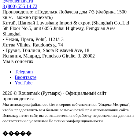
i@routemark.ru
8 (800) 555 14 72
Производство: г.Подольск Лобачева дом 7/3 (Фабрика 1500
кв.м. - можно приехать)
Китай, Шанхай Luyushang Import & export (Shanghai) Co.,Ltd
5th Floor No.5, unit 6055 Jinhai Highway, Femgxian Area
Shanghai
• Чехия, Прага, Polní, 1121/13
Литва Vilnius, Raudonės g. 74
• Грузия, Тбилиси, Shota Rustaveli Ave, 18
Испания, Мадрид, Francisco Giralte, 3, 28002
Мы в соцсетях
Telegram
Вконтакте
YouTube
2026 © Routemark (Рутмарк) - Официальный сайт
производителя
Мы используем файлы cookies и сервис веб-аналитики "Яндекс Метрика",
чтобы предоставить вам больше возможностей при использовании сайта.
Используя этот сайт, вы соглашаетесь на обработку персональных данных в
соответствии с условиями Политики конфиденциальности.
�����