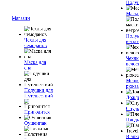
Подуш
Маски
Магазин
Полум
Чехлы для
ветро
чемоданов
Чехлы
Маска для
велос
сна
Мешк
рюкза
Подушки для
Путешествий
Дожд
Снуды
Пригодится
Плед
Оушенпак
Blanke