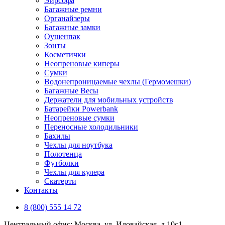
Эирсофа
Багажные ремни
Органайзеры
Багажные замки
Оушенпак
Зонты
Косметички
Неопреновые киперы
Сумки
Водонепроницаемые чехлы (Гермомешки)
Багажные Весы
Держатели для мобильных устройств
Батарейки Powerbank
Неопреновые сумки
Переносные холодильники
Бахилы
Чехлы для ноутбука
Полотенца
Футболки
Чехлы для кулера
Скатерти
Контакты
8 (800) 555 14 72
Центральный офис: Москва, ул. Иловайская, д 10с1