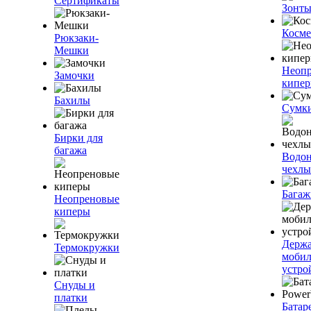
Сертификаты
Зонт
Косме
Рюкзаки-
Мешки
Неоп
Замочки
кипе
Бахилы
Сумк
Бирки для
багажа
Водо
чехлы
Багаж
Неопреновые
киперы
Держа
Термокружки
моби
устро
Снуды и
платки
Батар