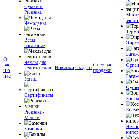
Сумки и
Рюкзаки
Мног
защит
Чемоданы
Терм
Весы
Эирс
багажные
Багаж
О
Чехлы для
вас
Оптовые
Орган
Новинки
Скидки
велосипедов
и о
продажи
нас
Багаж
Зонты
Оуше
Сертификаты
Зонт
Косме
Рюкзаки-
Мешки
Неоп
Замочки
кипе