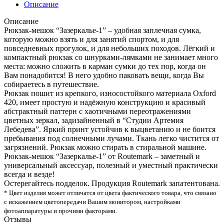
Описание
Описание
Рюкзак-мешок “Зазеркалье-1” – удобная заплечная сумка,
которую можно взять и для занятий спортом, и для
повседневных прогулок, и для небольших походов. Лёгкий и
компактный рюкзак со шнурками-лямками не занимает много
места: можно сложить в карман сумки до тех пор, когда он
Вам понадобится! В него удобно паковать вещи, когда Вы
собираетесь в путешествие.
Рюкзак пошит из крепкого, износостойкого материала Oxford
420, имеет простую и надёжную конструкцию и красивый
абстрактный паттерн с хаотичными переотражениями
цветных зеркал, задизайненный в “Студии Артемия
Лебедева”. Яркий принт устойчив к выцветанию и не боится
пребывания под солнечными лучами. Ткань легко чистится от
загрязнений. Рюкзак можно стирать в стиральной машине.
Рюкзак-мешок “Зазеркалье-1” от Routemark – заметный и
универсальный аксессуар, полезный и уместный практически
всегда и везде!
Остерегайтесь подделок. Продукция Routemark запатентована.
* Цвет изделия может отличатся от цвета фактического товара, что связано
с искажением цветопередачи Вашим монитором, настройками
фотоаппаратуры и прочими факторами.
Отзывы