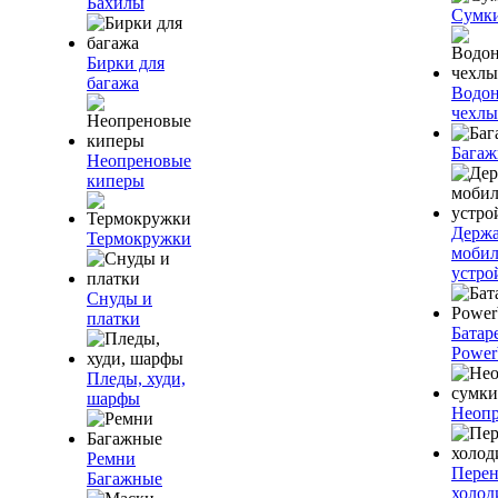
Бахилы
Сумк
Бирки для
багажа
Водо
чехлы
Багаж
Неопреновые
киперы
Держа
Термокружки
моби
устро
Снуды и
платки
Батар
Power
Пледы, худи,
шарфы
Неопр
Ремни
Пере
Багажные
холод