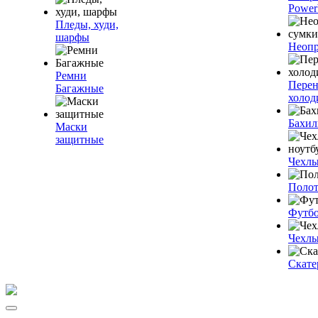
Power
Пледы, худи,
шарфы
Неопр
Ремни
Пере
Багажные
холод
Бахи
Маски
защитные
Чехлы
Полот
Футб
Чехлы
Скате