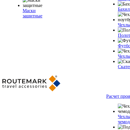
Бахи
Маски
защитные
Чехлы
Полот
Футб
Чехлы
Скате
Расчет про
Чехлы
чемод