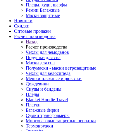
Пледы, худи, шарфы
Ремни Багажные
Маски защитные
Новинки
Скидки
Оптовые продажи
Расчет производства
Назад
Расчет производства
Чехлы для чемоданов
Подушки для сна
Маски для сна
Полумаски - маски ветрозащитные
Чехлы для велосипеда
Мешки пляжные и рюкзаки
Дождевики
Снуды и банданы
Пледы
Blanket Hoodie Travel
Платки
Багажные бирки
Сумки трансформеры
Многоразовые защитные перчатки
Термокружки