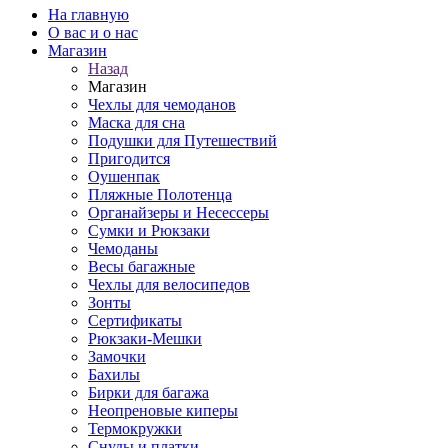
На главную
О вас и о нас
Магазин
Назад
Магазин
Чехлы для чемоданов
Маска для сна
Подушки для Путешествий
Пригодится
Оушенпак
Пляжные Полотенца
Органайзеры и Несессеры
Сумки и Рюкзаки
Чемоданы
Весы багажные
Чехлы для велосипедов
Зонты
Сертификаты
Рюкзаки-Мешки
Замочки
Бахилы
Бирки для багажа
Неопреновые киперы
Термокружки
Снуды и платки