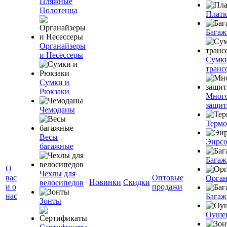
Пляжные
Полотенца
Плат
Багаж
Органайзеры
и Несессеры
Сумк
транс
Сумки и
Рюкзаки
Мног
защит
Чемоданы
Терм
Весы
Эирс
багажные
Багаж
О
Чехлы для
вас
Оптовые
Орган
Новинки
Скидки
велосипедов
и о
продажи
нас
Багаж
Зонты
Оуше