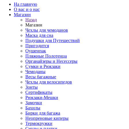
На главную
О вас и о нас
Магазин
Назад
Магазин
Чехлы для чемоданов
Маска для сна
Подушки для Путешествий
Пригодится
Оушенпак
Пляжные Полотенца
Органайзеры и Несессеры
Сумки и Рюкзаки
Чемоданы
Весы багажные
Чехлы для велосипедов
Зонты
Сертификаты
Рюкзаки-Мешки
Замочки
Бахилы
Бирки для багажа
Неопреновые киперы
Термокружки
Снуды и платки