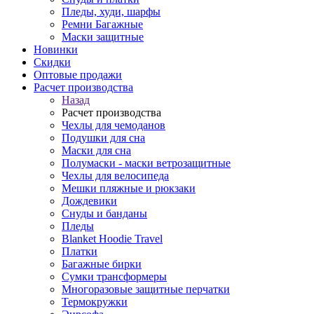
Пледы, худи, шарфы
Ремни Багажные
Маски защитные
Новинки
Скидки
Оптовые продажи
Расчет производства
Назад
Расчет производства
Чехлы для чемоданов
Подушки для сна
Маски для сна
Полумаски - маски ветрозащитные
Чехлы для велосипеда
Мешки пляжные и рюкзаки
Дождевики
Снуды и банданы
Пледы
Blanket Hoodie Travel
Платки
Багажные бирки
Сумки трансформеры
Многоразовые защитные перчатки
Термокружки