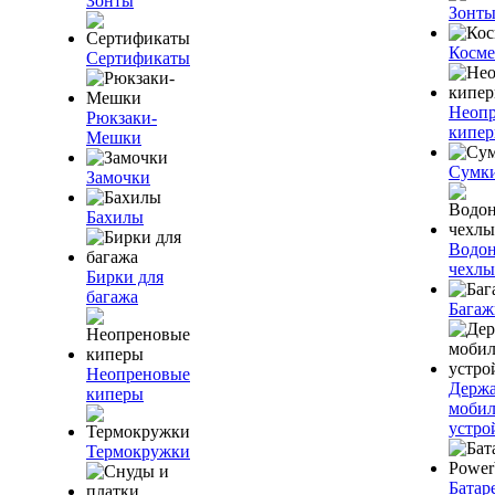
Зонты
Зонт
Косме
Сертификаты
Неоп
Рюкзаки-
кипе
Мешки
Сумк
Замочки
Бахилы
Водо
чехлы
Бирки для
багажа
Багаж
Неопреновые
Держа
киперы
моби
устро
Термокружки
Батар