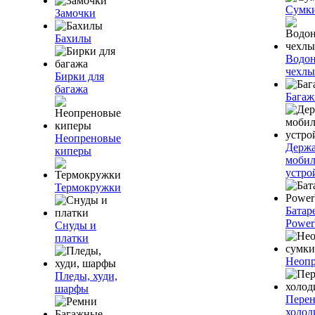
Сумк
Замочки
Бахилы
Водо
чехлы
Бирки для
багажа
Багаж
Неопреновые
Держа
киперы
моби
устро
Термокружки
Батар
Power
Снуды и
платки
Неопр
Пледы, худи,
шарфы
Пере
холод