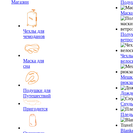
Магазин
Подуш
Маски
Чехлы для
Полум
чемоданов
ветро
Чехлы
Маска для
велос
сна
Мешк
рюкза
Подушки для
Дожд
Путешествий
Снуды
Пригодится
Плед
Blanke