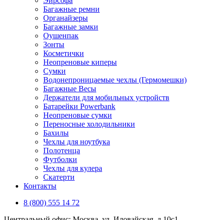
Эирсофа
Багажные ремни
Органайзеры
Багажные замки
Оушенпак
Зонты
Косметички
Неопреновые киперы
Сумки
Водонепроницаемые чехлы (Гермомешки)
Багажные Весы
Держатели для мобильных устройств
Батарейки Powerbank
Неопреновые сумки
Переносные холодильники
Бахилы
Чехлы для ноутбука
Полотенца
Футболки
Чехлы для кулера
Скатерти
Контакты
8 (800) 555 14 72
Центральный офис: Москва, ул. Иловайская, д 10с1