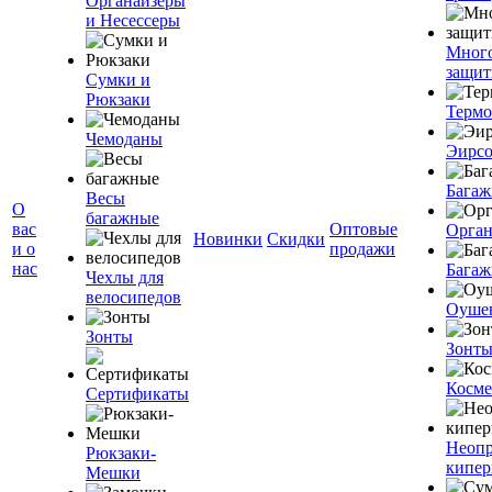
Органайзеры
и Несессеры
Мног
защит
Сумки и
Рюкзаки
Терм
Чемоданы
Эирс
Багаж
Весы
О
багажные
вас
Оптовые
Орган
Новинки
Скидки
и о
продажи
нас
Багаж
Чехлы для
велосипедов
Оуше
Зонты
Зонт
Косме
Сертификаты
Неоп
Рюкзаки-
кипе
Мешки