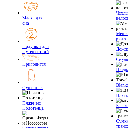
Чехлы
Маска для
велос
сна
Мешк
рюкза
Подушки для
Дожд
Путешествий
Снуды
Пригодится
Плед
Blanke
Оушенпак
Плат
Пляжные
Багаж
Полотенца
Сумк
транс