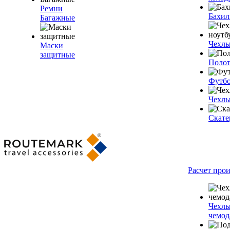
Ремни
Бахи
Багажные
Чехлы
Маски
защитные
Полот
Футб
Чехлы
Скате
Расчет про
Чехлы
чемод