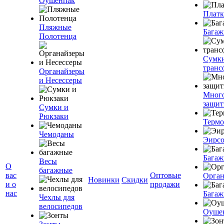
Оушенпак
Плат
Пляжные
Багаж
Полотенца
Сумк
транс
Органайзеры
и Несессеры
Мног
защит
Сумки и
Рюкзаки
Терм
Чемоданы
Эирс
Багаж
Весы
О
багажные
вас
Оптовые
Орган
Новинки
Скидки
и о
продажи
нас
Багаж
Чехлы для
велосипедов
Оуше