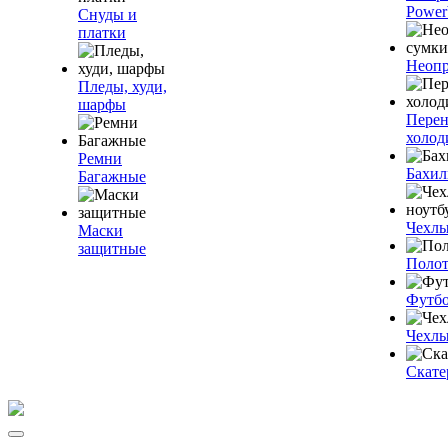
Power
Снуды и
платки
Неопр
Пледы, худи,
шарфы
Пере
холод
Ремни
Бахи
Багажные
Чехлы
Маски
защитные
Полот
Футб
Чехлы
Скате