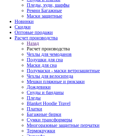
Пледы, худи, шарфы
Ремни Багажные
Маски защитные
Новинки
Скидки
Оптовые продажи
Расчет производства
Назад
Расчет производства
Чехлы для чемоданов
Подушки для сна
Маски для сна
Полумаски - маски ветрозащитные
Чехлы для велосипеда
Мешки пляжные и рюкзаки
Дождевики
Снуды и банданы
Пледы
Blanket Hoodie Travel
Платки
Багажные бирки
Сумки трансформеры
Многоразовые защитные перчатки
Термокружки