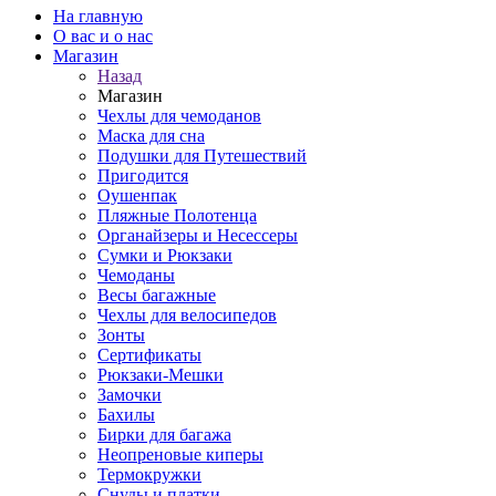
На главную
О вас и о нас
Магазин
Назад
Магазин
Чехлы для чемоданов
Маска для сна
Подушки для Путешествий
Пригодится
Оушенпак
Пляжные Полотенца
Органайзеры и Несессеры
Сумки и Рюкзаки
Чемоданы
Весы багажные
Чехлы для велосипедов
Зонты
Сертификаты
Рюкзаки-Мешки
Замочки
Бахилы
Бирки для багажа
Неопреновые киперы
Термокружки
Снуды и платки