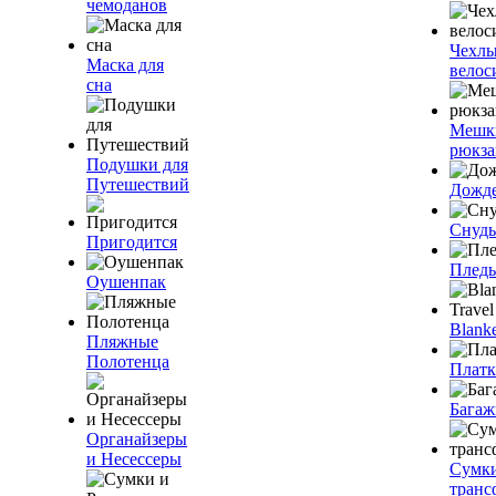
чемоданов
Чехлы
Маска для
велос
сна
Мешк
рюкза
Подушки для
Путешествий
Дожд
Снуды
Пригодится
Плед
Оушенпак
Blanke
Пляжные
Полотенца
Плат
Багаж
Органайзеры
и Несессеры
Сумк
транс