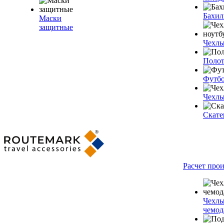
Бахи
Маски
защитные
Чехлы
Полот
Футб
Чехлы
Скате
Расчет про
Чехлы
чемод