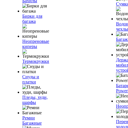
Бахилы
Сумк
Бирки для
багажа
Водо
чехлы
Багаж
Неопреновые
киперы
Держа
Термокружки
моби
устро
Снуды и
платки
Батар
Power
Пледы, худи,
шарфы
Неопр
Ремни
Пере
Багажные
холод