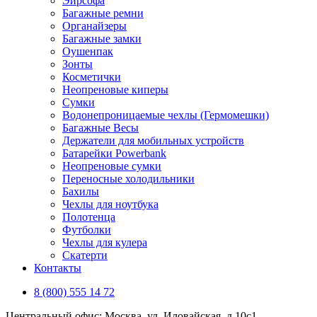
Эирсофа
Багажные ремни
Органайзеры
Багажные замки
Оушенпак
Зонты
Косметички
Неопреновые киперы
Сумки
Водонепроницаемые чехлы (Гермомешки)
Багажные Весы
Держатели для мобильных устройств
Батарейки Powerbank
Неопреновые сумки
Переносные холодильники
Бахилы
Чехлы для ноутбука
Полотенца
Футболки
Чехлы для кулера
Скатерти
Контакты
8 (800) 555 14 72
Центральный офис: Москва, ул. Иловайская, д 10с1