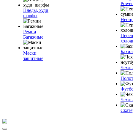
Power
Пледы, худи,
шарфы
Неопр
Ремни
Пере
Багажные
холод
Бахи
Маски
защитные
Чехлы
Полот
Футб
Чехлы
Скате