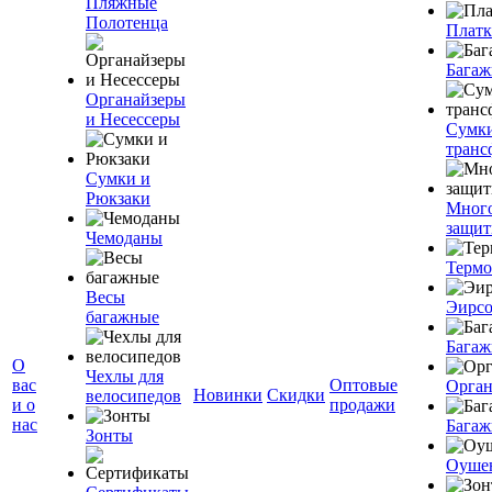
Пляжные
Полотенца
Плат
Багаж
Органайзеры
и Несессеры
Сумк
транс
Сумки и
Рюкзаки
Мног
защит
Чемоданы
Терм
Весы
Эирс
багажные
Багаж
О
Чехлы для
вас
Оптовые
Орган
Новинки
Скидки
велосипедов
и о
продажи
нас
Багаж
Зонты
Оуше