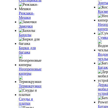
Сертификаты
Зонт
Косме
Рюкзаки-
Мешки
Неоп
Замочки
кипе
Бахилы
Сумк
Бирки для
багажа
Водо
чехлы
Багаж
Неопреновые
киперы
Держа
Термокружки
моби
устро
Снуды и
платки
Батар