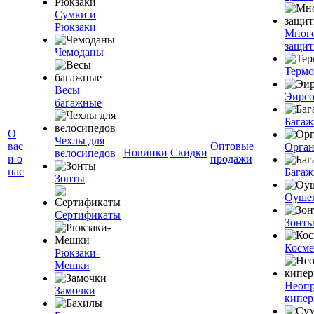
Сумки и
Рюкзаки
Мног
защит
Чемоданы
Терм
Весы
Эирс
багажные
Багаж
О
Чехлы для
вас
Оптовые
Орган
Новинки
Скидки
велосипедов
и о
продажи
нас
Багаж
Зонты
Оуше
Сертификаты
Зонт
Косме
Рюкзаки-
Мешки
Неоп
Замочки
кипе