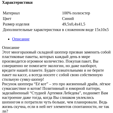
Характеристики
Материал
100% полиэстер
Цвет
Синий
Размер изделия
49,5х0,4х41,5
Дополнительные характеристики
в сложенном виде 15х10х5
Описание
Описание
Этот многоразовый складной шоппер призван заменить собой
пластиковые пакеты, которых каждый день в мире
производится огромное количество. Покупая пакет, Вы
совершенно не помогаете экологии, но даже наоборот,
вредите нашей планете. Будьте сознательными и не берите
пакет на кассе, а всегда носите с собой свою собственную
стильную сумку-шопер!
Рисунок шоппера “Её кот” – это про жизненный драйв, лёгкое
сумасшествие и котов! Позитивный и юморной паттерн,
задизайненный “Студией Артемия Лебедева”, поднимет Вам
настроение даже тогда, когда Вы слишком увлеклись
шопингом и потратили чуть больше, чем планировали. Ведь
жизнь скучна, если в ней нет элементов спонтанности, не так
ли?