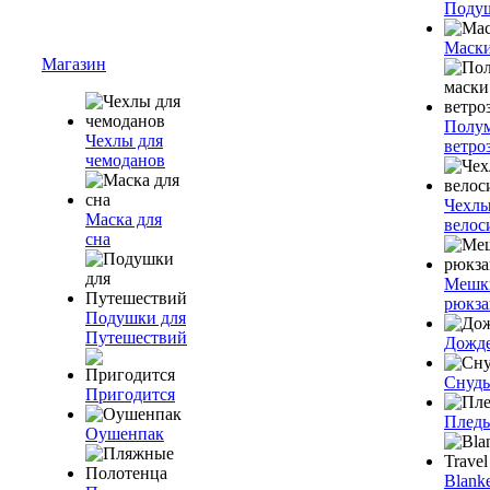
Подуш
Маски
Магазин
Полум
Чехлы для
ветро
чемоданов
Чехлы
Маска для
велос
сна
Мешк
рюкза
Подушки для
Путешествий
Дожд
Снуды
Пригодится
Плед
Оушенпак
Blanke