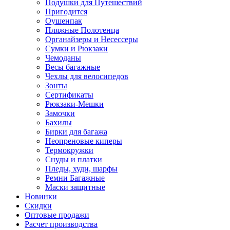
Подушки для Путешествий
Пригодится
Оушенпак
Пляжные Полотенца
Органайзеры и Несессеры
Сумки и Рюкзаки
Чемоданы
Весы багажные
Чехлы для велосипедов
Зонты
Сертификаты
Рюкзаки-Мешки
Замочки
Бахилы
Бирки для багажа
Неопреновые киперы
Термокружки
Снуды и платки
Пледы, худи, шарфы
Ремни Багажные
Маски защитные
Новинки
Скидки
Оптовые продажи
Расчет производства