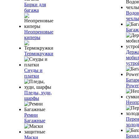
Бирки для
багажа
Водо
чехлы
Багаж
Неопреновые
киперы
Держа
Термокружки
моби
устро
Снуды и
платки
Батар
Power
Пледы, худи,
шарфы
Неопр
Ремни
Пере
Багажные
холод
Бахи
Маски