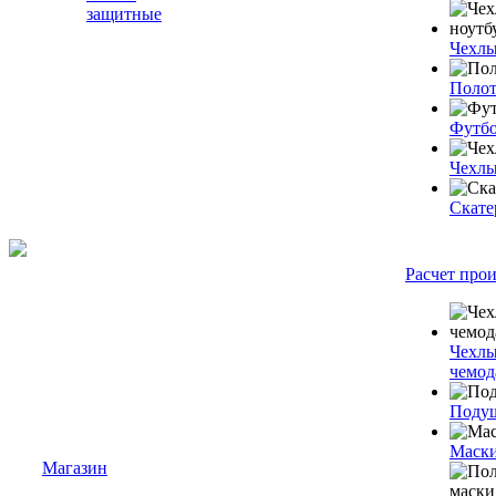
защитные
Чехлы
Полот
Футб
Чехлы
Скате
Расчет про
Чехлы
чемод
Подуш
Маски
Магазин