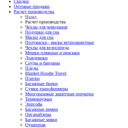
Скидки
Оптовые продажи
Расчет производства
Назад
Расчет производства
Чехлы для чемоданов
Подушки для сна
Маски для сна
Полумаски - маски ветрозащитные
Чехлы для велосипеда
Мешки пляжные и рюкзаки
Дождевики
Снуды и банданы
Пледы
Blanket Hoodie Travel
Платки
Багажные бирки
Сумки трансформеры
Многоразовые защитные перчатки
Термокружки
Эирсофа
Багажные ремни
Органайзеры
Багажные замки
Оушенпак