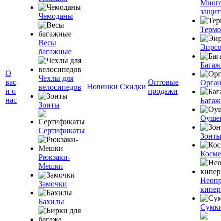
Мног
защит
Чемоданы
Терм
Весы
Эирс
багажные
Багаж
О
Чехлы для
вас
Оптовые
Орган
Новинки
Скидки
велосипедов
и о
продажи
нас
Багаж
Зонты
Оуше
Сертификаты
Зонт
Косме
Рюкзаки-
Мешки
Неоп
Замочки
кипе
Бахилы
Сумк