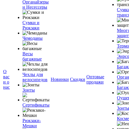
Органайзеры
и Несессеры
Сумк
транс
Сумки и
Рюкзаки
Мног
защит
Чемоданы
Терм
Весы
Эирс
багажные
Багаж
О
Чехлы для
вас
Оптовые
Орган
Новинки
Скидки
велосипедов
и о
продажи
нас
Багаж
Зонты
Оуше
Сертификаты
Зонт
Косме
Рюкзаки-
Мешки