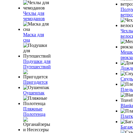
Полум
Чехлы для
ветро
чемоданов
Чехлы
Маска для
велос
сна
Мешк
рюкза
Подушки для
Путешествий
Дожд
Снуды
Пригодится
Плед
Оушенпак
Blanke
Пляжные
Полотенца
Плат
Багаж