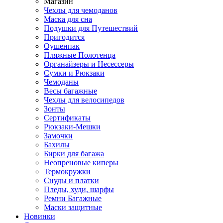
Магазин
Чехлы для чемоданов
Маска для сна
Подушки для Путешествий
Пригодится
Оушенпак
Пляжные Полотенца
Органайзеры и Несессеры
Сумки и Рюкзаки
Чемоданы
Весы багажные
Чехлы для велосипедов
Зонты
Сертификаты
Рюкзаки-Мешки
Замочки
Бахилы
Бирки для багажа
Неопреновые киперы
Термокружки
Снуды и платки
Пледы, худи, шарфы
Ремни Багажные
Маски защитные
Новинки