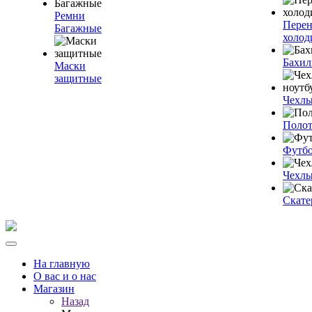
Ремни
Пере
Багажные
холод
Бахи
Маски
защитные
Чехлы
Полот
Футб
Чехлы
Скате
На главную
О вас и о нас
Магазин
Назад