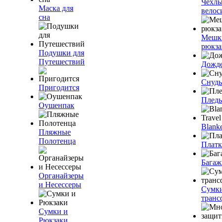
Чехлы
Маска для
велос
сна
Мешк
рюкза
Подушки для
Путешествий
Дожд
Снуды
Пригодится
Плед
Оушенпак
Blanke
Пляжные
Полотенца
Плат
Багаж
Органайзеры
и Несессеры
Сумк
транс
Сумки и
Рюкзаки