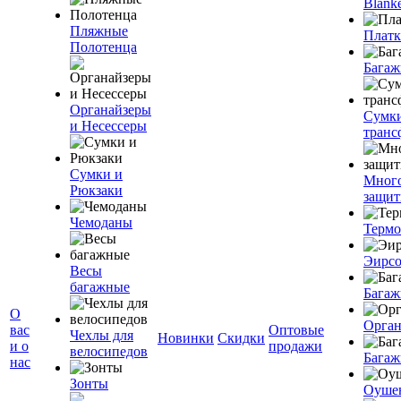
Blanke
Пляжные
Плат
Полотенца
Багаж
Органайзеры
Сумк
и Несессеры
транс
Сумки и
Мног
Рюкзаки
защит
Чемоданы
Терм
Эирс
Весы
багажные
Багаж
О
Орган
вас
Оптовые
Чехлы для
Новинки
Скидки
и о
продажи
велосипедов
Багаж
нас
Зонты
Оуше