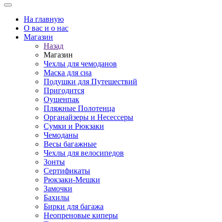
На главную
О вас и о нас
Магазин
Назад
Магазин
Чехлы для чемоданов
Маска для сна
Подушки для Путешествий
Пригодится
Оушенпак
Пляжные Полотенца
Органайзеры и Несессеры
Сумки и Рюкзаки
Чемоданы
Весы багажные
Чехлы для велосипедов
Зонты
Сертификаты
Рюкзаки-Мешки
Замочки
Бахилы
Бирки для багажа
Неопреновые киперы