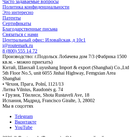
Часто задаваемые вопросы
Политика конфиденциальности
Это интересно
Патенты
Сертификаты
Благодарственные письма
Связаться с нами
Центральный офис: Иловайская, д 10с1
i@routemark.ru
8 (800) 555 14 72
Производство: г.Подольск Лобачева дом 7/3 (Фабрика 1500
кв.м. - можно приехать)
Китай, Шанхай Luyushang Import & export (Shanghai) Co.,Ltd
5th Floor No.5, unit 6055 Jinhai Highway, Femgxian Area
Shanghai
• Чехия, Прага, Polní, 1121/13
Литва Vilnius, Raudonės g. 74
• Грузия, Тбилиси, Shota Rustaveli Ave, 18
Испания, Мадрид, Francisco Giralte, 3, 28002
Мы в соцсетях
Telegram
Вконтакте
YouTube