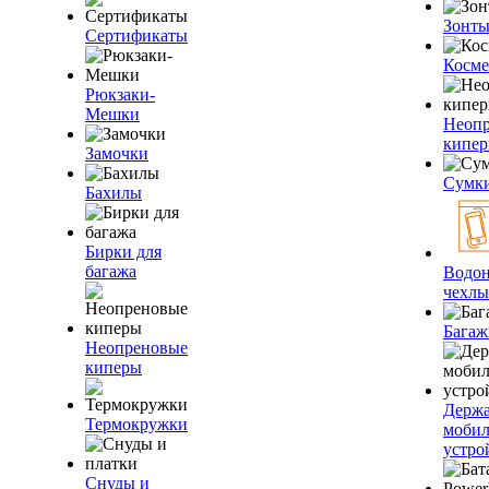
Зонт
Сертификаты
Косме
Рюкзаки-
Мешки
Неоп
кипе
Замочки
Сумк
Бахилы
Бирки для
багажа
Водо
чехлы
Багаж
Неопреновые
киперы
Держа
Термокружки
моби
устро
Снуды и