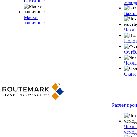
Багажные
холод
Бахи
Маски
защитные
Чехлы
Полот
Футб
Чехлы
Скате
Расчет про
Чехлы
чемод