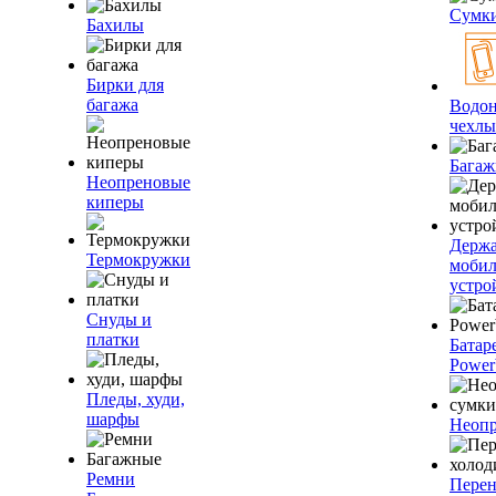
Сумк
Бахилы
Бирки для
багажа
Водо
чехлы
Багаж
Неопреновые
киперы
Держа
Термокружки
моби
устро
Снуды и
платки
Батар
Power
Пледы, худи,
шарфы
Неопр
Ремни
Пере