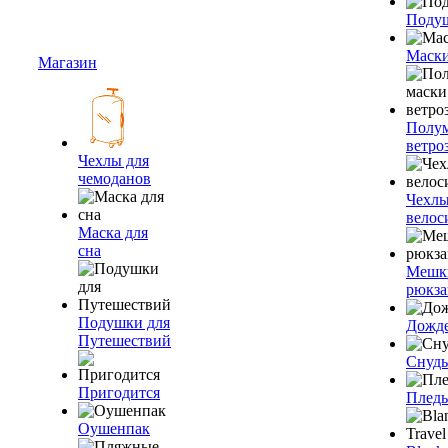
Подуш
Маски
Магазин
Полум
ветро
Чехлы для
чемоданов
Чехлы
велос
Маска для
сна
Мешк
рюкза
Подушки для
Дожд
Путешествий
Снуды
Пригодится
Плед
Оушенпак