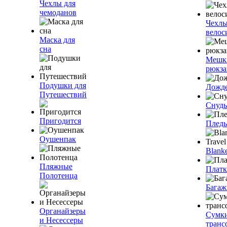
Чехлы для
чемоданов
Чехлы
велос
Маска для
сна
Мешк
рюкза
Подушки для
Дожд
Путешествий
Снуды
Пригодится
Плед
Оушенпак
Blanke
Пляжные
Плат
Полотенца
Багаж
Органайзеры
Сумк
и Несессеры
транс