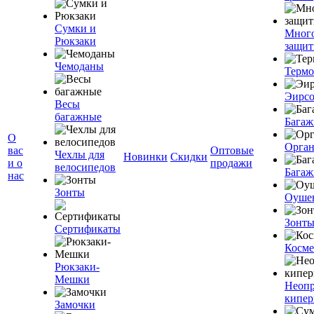
Сумки и
Мног
Рюкзаки
защит
Чемоданы
Терм
Эирс
Весы
багажные
Багаж
О
Орган
вас
Оптовые
Чехлы для
Новинки
Скидки
и о
продажи
велосипедов
Багаж
нас
Зонты
Оуше
Зонт
Сертификаты
Косме
Рюкзаки-
Мешки
Неоп
кипе
Замочки