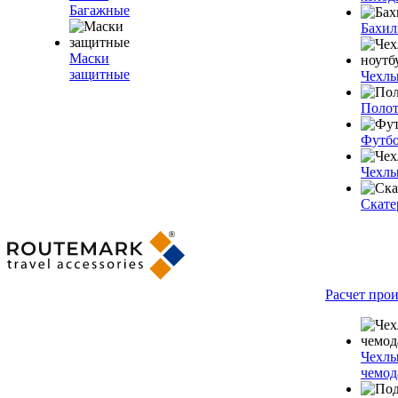
Багажные
Бахи
Маски
защитные
Чехлы
Полот
Футб
Чехлы
Скате
Расчет про
Чехлы
чемод