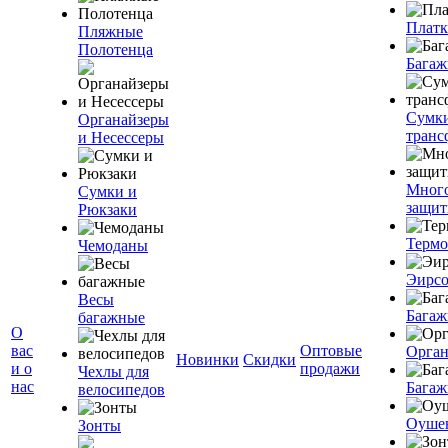
Плат
Пляжные
Полотенца
Багаж
Сумк
Органайзеры
транс
и Несессеры
Мног
Сумки и
защит
Рюкзаки
Терм
Чемоданы
Эирс
Весы
Багаж
багажные
О
вас
Оптовые
Орган
Новинки
Скидки
и о
продажи
Чехлы для
нас
Багаж
велосипедов
Оуше
Зонты