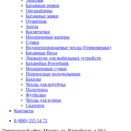
Эирсофа
Багажные ремни
Органайзеры
Багажные замки
Оушенпак
Зонты
Косметички
Неопреновые киперы
Сумки
Водонепроницаемые чехлы (Гермомешки)
Багажные Весы
Держатели для мобильных устройств
Батарейки Powerbank
Неопреновые сумки
Переносные холодильники
Бахилы
Чехлы для ноутбука
Полотенца
Футболки
Чехлы для кулера
Скатерти
Контакты
8 (800) 555 14 72
Центральный офис: Москва, ул. Иловайская, д 10с1