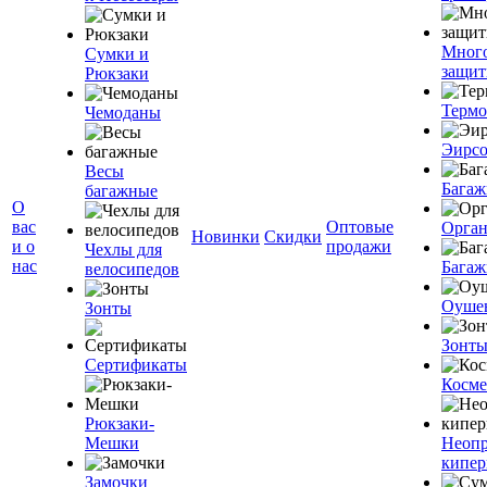
Мног
Сумки и
защит
Рюкзаки
Терм
Чемоданы
Эирс
Весы
Багаж
багажные
О
вас
Оптовые
Орган
Новинки
Скидки
и о
продажи
Чехлы для
нас
Багаж
велосипедов
Оуше
Зонты
Зонт
Сертификаты
Косме
Рюкзаки-
Мешки
Неоп
кипе
Замочки