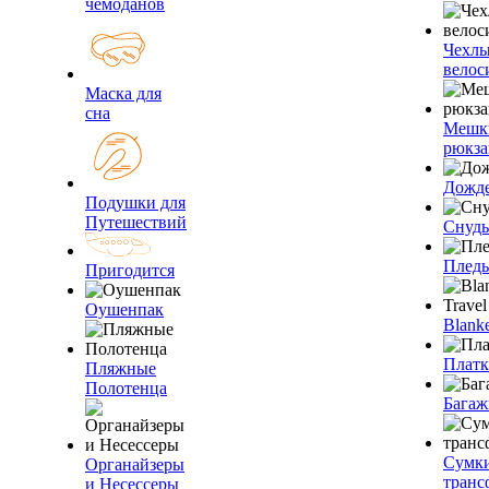
чемоданов
Чехлы
велос
Маска для
сна
Мешк
рюкза
Дожд
Подушки для
Путешествий
Снуды
Плед
Пригодится
Оушенпак
Blanke
Плат
Пляжные
Полотенца
Багаж
Сумк
Органайзеры
транс
и Несессеры