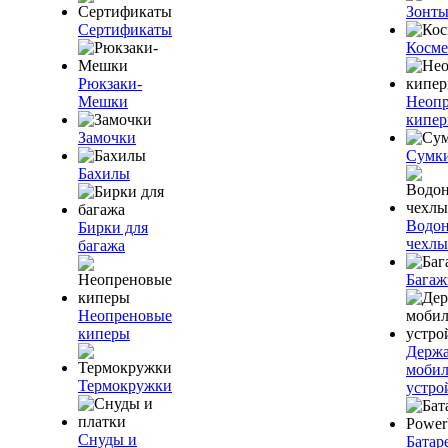
Зонт
Сертификаты
Косме
Рюкзаки-
Мешки
Неоп
кипе
Замочки
Сумк
Бахилы
Водо
Бирки для
чехлы
багажа
Багаж
Неопреновые
киперы
Держа
моби
Термокружки
устро
Снуды и
Батар