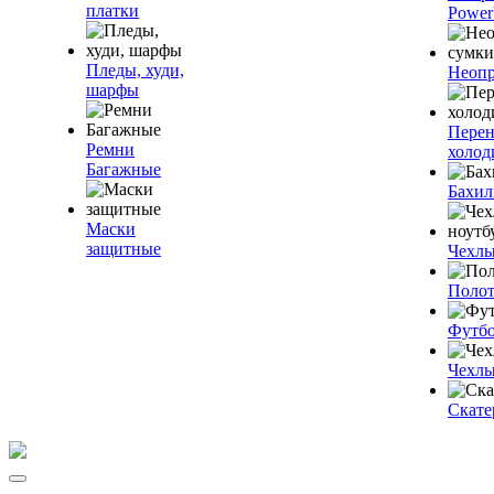
платки
Power
Пледы, худи,
Неопр
шарфы
Пере
Ремни
холод
Багажные
Бахи
Маски
защитные
Чехлы
Полот
Футб
Чехлы
Скате