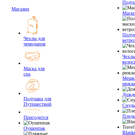
Подуш
Магазин
Маски
Полум
Чехлы для
ветро
чемоданов
Чехлы
велос
Маска для
сна
Мешк
рюкза
Дожд
Подушки для
Путешествий
Снуды
Плед
Пригодится
Оушенпак
Blanke