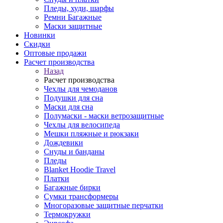
Пледы, худи, шарфы
Ремни Багажные
Маски защитные
Новинки
Скидки
Оптовые продажи
Расчет производства
Назад
Расчет производства
Чехлы для чемоданов
Подушки для сна
Маски для сна
Полумаски - маски ветрозащитные
Чехлы для велосипеда
Мешки пляжные и рюкзаки
Дождевики
Снуды и банданы
Пледы
Blanket Hoodie Travel
Платки
Багажные бирки
Сумки трансформеры
Многоразовые защитные перчатки
Термокружки