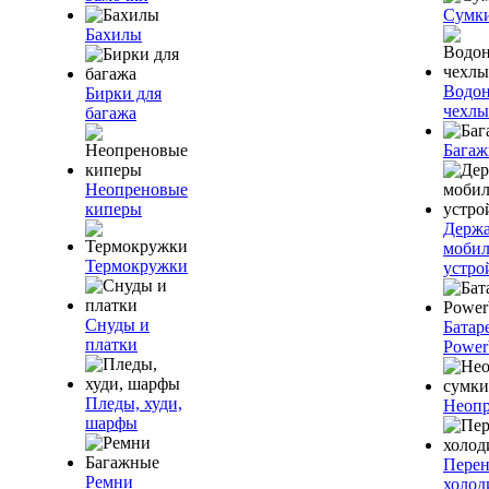
Сумк
Бахилы
Водо
Бирки для
чехлы
багажа
Багаж
Неопреновые
киперы
Держа
моби
Термокружки
устро
Снуды и
Батар
платки
Power
Пледы, худи,
Неопр
шарфы
Пере
Ремни
холод