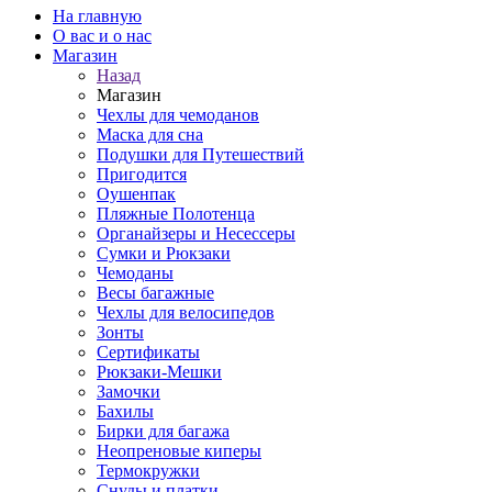
На главную
О вас и о нас
Магазин
Назад
Магазин
Чехлы для чемоданов
Маска для сна
Подушки для Путешествий
Пригодится
Оушенпак
Пляжные Полотенца
Органайзеры и Несессеры
Сумки и Рюкзаки
Чемоданы
Весы багажные
Чехлы для велосипедов
Зонты
Сертификаты
Рюкзаки-Мешки
Замочки
Бахилы
Бирки для багажа
Неопреновые киперы
Термокружки
Снуды и платки