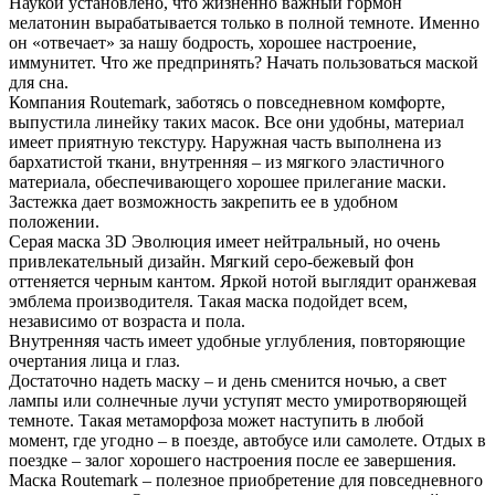
Наукой установлено, что жизненно важный гормон
мелатонин вырабатывается только в полной темноте. Именно
он «отвечает» за нашу бодрость, хорошее настроение,
иммунитет. Что же предпринять? Начать пользоваться маской
для сна.
Компания Routemark, заботясь о повседневном комфорте,
выпустила линейку таких масок. Все они удобны, материал
имеет приятную текстуру. Наружная часть выполнена из
бархатистой ткани, внутренняя – из мягкого эластичного
материала, обеспечивающего хорошее прилегание маски.
Застежка дает возможность закрепить ее в удобном
положении.
Серая маска 3D Эволюция имеет нейтральный, но очень
привлекательный дизайн. Мягкий серо-бежевый фон
оттеняется черным кантом. Яркой нотой выглядит оранжевая
эмблема производителя. Такая маска подойдет всем,
независимо от возраста и пола.
Внутренняя часть имеет удобные углубления, повторяющие
очертания лица и глаз.
Достаточно надеть маску – и день сменится ночью, а свет
лампы или солнечные лучи уступят место умиротворяющей
темноте. Такая метаморфоза может наступить в любой
момент, где угодно – в поезде, автобусе или самолете. Отдых в
поездке – залог хорошего настроения после ее завершения.
Маска Routemark – полезное приобретение для повседневного