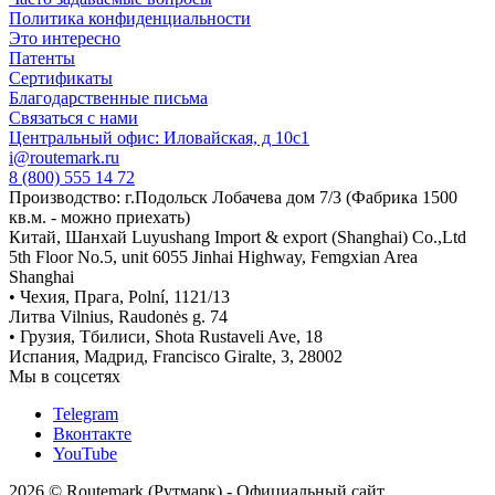
Политика конфиденциальности
Это интересно
Патенты
Сертификаты
Благодарственные письма
Связаться с нами
Центральный офис: Иловайская, д 10с1
i@routemark.ru
8 (800) 555 14 72
Производство: г.Подольск Лобачева дом 7/3 (Фабрика 1500
кв.м. - можно приехать)
Китай, Шанхай Luyushang Import & export (Shanghai) Co.,Ltd
5th Floor No.5, unit 6055 Jinhai Highway, Femgxian Area
Shanghai
• Чехия, Прага, Polní, 1121/13
Литва Vilnius, Raudonės g. 74
• Грузия, Тбилиси, Shota Rustaveli Ave, 18
Испания, Мадрид, Francisco Giralte, 3, 28002
Мы в соцсетях
Telegram
Вконтакте
YouTube
2026 © Routemark (Рутмарк) - Официальный сайт