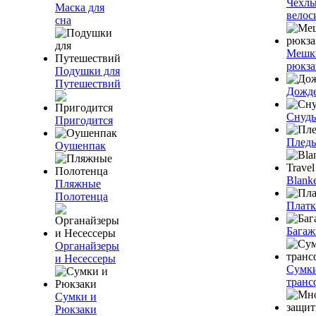
Чехлы
Маска для
велос
сна
Мешк
рюкза
Подушки для
Путешествий
Дожд
Снуды
Пригодится
Плед
Оушенпак
Blanke
Пляжные
Полотенца
Плат
Багаж
Органайзеры
и Несессеры
Сумк
транс
Сумки и
Рюкзаки