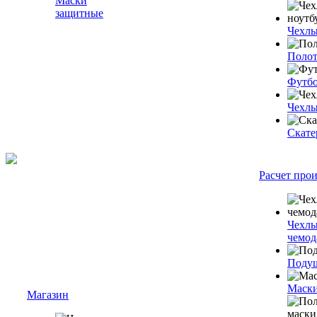
Маски
защитные
Чехлы
Полот
Футб
Чехлы
Скате
Расчет про
Чехлы
чемод
Подуш
Маски
Магазин