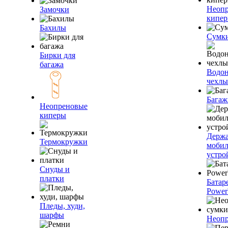
Неоп
Замочки
кипе
Бахилы
Сумк
Бирки для
багажа
Водо
чехлы
Багаж
Неопреновые
киперы
Держа
Термокружки
моби
устро
Снуды и
платки
Батар
Power
Пледы, худи,
шарфы
Неопр