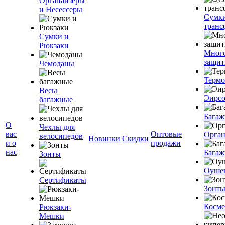
Органайзеры
и Несессеры
Сумк
транс
Сумки и
Рюкзаки
Мног
защит
Чемоданы
Терм
Весы
Эирс
багажные
Багаж
О
Чехлы для
вас
Оптовые
Орган
велосипедов
Новинки
Скидки
и о
продажи
нас
Багаж
Зонты
Оуше
Сертификаты
Зонт
Косме
Рюкзаки-
Мешки