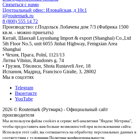
Связаться с нами
Центральный офис: Иловайская, д 10с1
i@routemark.ru
8 (800) 555 14 72
Производство: г.Подольск Лобачева дом 7/3 (Фабрика 1500
кв.м. - можно приехать)
Китай, Шанхай Luyushang Import & export (Shanghai) Co.,Ltd
5th Floor No.5, unit 6055 Jinhai Highway, Femgxian Area
Shanghai
• Чехия, Прага, Polní, 1121/13
Литва Vilnius, Raudonės g. 74
• Грузия, Тбилиси, Shota Rustaveli Ave, 18
Испания, Мадрид, Francisco Giralte, 3, 28002
Мы в соцсетях
Telegram
Вконтакте
YouTube
2026 © Routemark (Рутмарк) - Официальный сайт
производителя
Мы используем файлы cookies и сервис веб-аналитики "Яндекс Метрика",
чтобы предоставить вам больше возможностей при использовании сайта.
Используя этот сайт, вы соглашаетесь на обработку персональных данных в
соответствии с условиями Политики конфиденциальности.