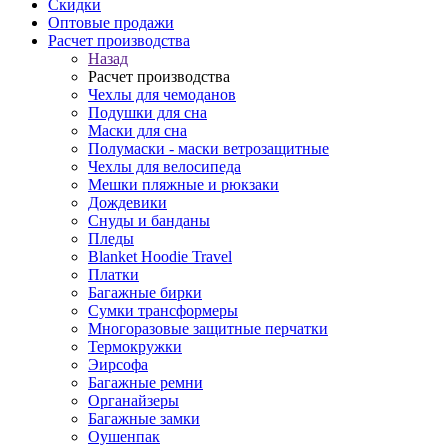
Скидки
Оптовые продажи
Расчет производства
Назад
Расчет производства
Чехлы для чемоданов
Подушки для сна
Маски для сна
Полумаски - маски ветрозащитные
Чехлы для велосипеда
Мешки пляжные и рюкзаки
Дождевики
Снуды и банданы
Пледы
Blanket Hoodie Travel
Платки
Багажные бирки
Сумки трансформеры
Многоразовые защитные перчатки
Термокружки
Эирсофа
Багажные ремни
Органайзеры
Багажные замки
Оушенпак