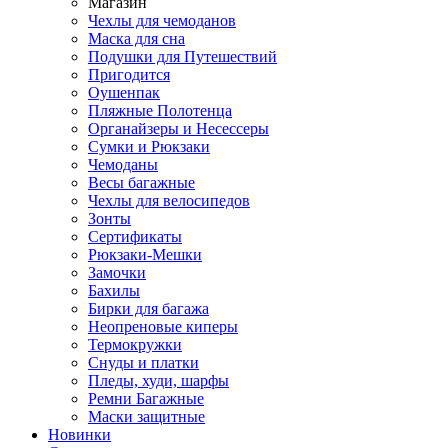
Магазин
Чехлы для чемоданов
Маска для сна
Подушки для Путешествий
Пригодится
Оушенпак
Пляжные Полотенца
Органайзеры и Несессеры
Сумки и Рюкзаки
Чемоданы
Весы багажные
Чехлы для велосипедов
Зонты
Сертификаты
Рюкзаки-Мешки
Замочки
Бахилы
Бирки для багажа
Неопреновые киперы
Термокружки
Снуды и платки
Пледы, худи, шарфы
Ремни Багажные
Маски защитные
Новинки