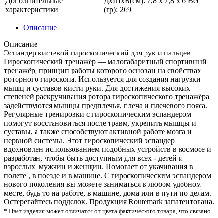
Дополнительные
ДхШхВ(см): 7,8 х 7,8 х 6 Вес
характеристики
(гр): 269
Описание
Описание
Эспандер кистевой гироскопический для рук и пальцев.
Гироскопический тренажёр — малогабаритный спортивный
тренажёр, принцип работы которого основан на свойствах
роторного гироскопа. Используется для создания нагрузки
мышц и суставов кисти руки. Для достижения высоких
степеней раскручивания ротора гироскопического тренажёра
задействуются мышцы предплечья, плеча и плечевого пояса.
Регулярные тренировки с гироскопическим эспандером
помогут восстановиться после травм, укрепить мышцы и
суставы, а также способствуют активной работе мозга и
нервной системы. Этот гироскопический эспандер
вдохновлен использованием подобных устройств в космосе и
разработан, чтобы быть доступным для всех - детей и
взрослых, мужчин и женщин. Помогает от укачивания в
полете , в поезде и в машине. С гироскопическим эспандером
нового поколения вы можете заниматься в любом удобном
месте, будь то на работе, в машине, дома или в пути по делам.
Остерегайтесь подделок. Продукция Routemark запатентована.
* Цвет изделия может отличатся от цвета фактического товара, что связано