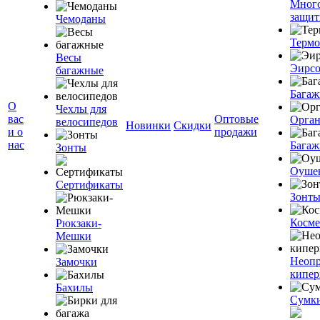
Мног
защит
Чемоданы
Терм
Весы
Эирс
багажные
Багаж
О
Чехлы для
вас
Оптовые
Орган
велосипедов
Новинки
Скидки
и о
продажи
нас
Багаж
Зонты
Оуше
Сертификаты
Зонт
Косме
Рюкзаки-
Мешки
Неоп
Замочки
кипе
Бахилы
Сумк