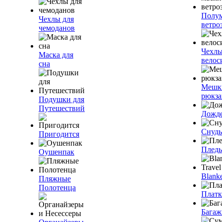
Полум
Чехлы для
ветро
чемоданов
Чехлы
Маска для
велос
сна
Мешк
рюкза
Подушки для
Путешествий
Дожд
Снуды
Пригодится
Плед
Оушенпак
Blanke
Пляжные
Полотенца
Плат
Багаж