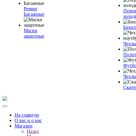
Ремни
Пере
Багажные
холод
Бахи
Маски
защитные
Чехлы
Полот
Футб
Чехлы
Скате
На главную
О вас и о нас
Магазин
Назад