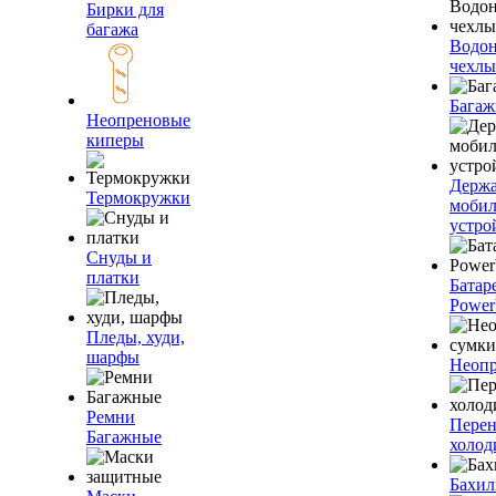
Бирки для
багажа
Водо
чехлы
Багаж
Неопреновые
киперы
Держа
Термокружки
моби
устро
Снуды и
платки
Батар
Power
Пледы, худи,
шарфы
Неопр
Ремни
Пере
Багажные
холод
Бахи