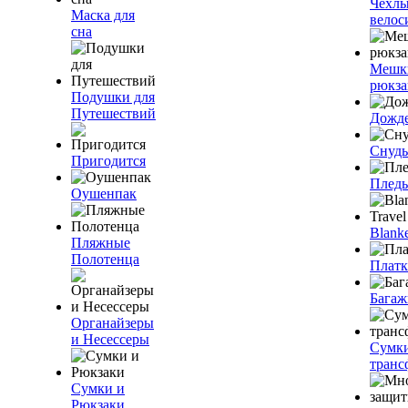
Чехлы
Маска для
велос
сна
Мешк
рюкза
Подушки для
Путешествий
Дожд
Снуды
Пригодится
Плед
Оушенпак
Blanke
Пляжные
Полотенца
Плат
Багаж
Органайзеры
и Несессеры
Сумк
транс
Сумки и
Рюкзаки