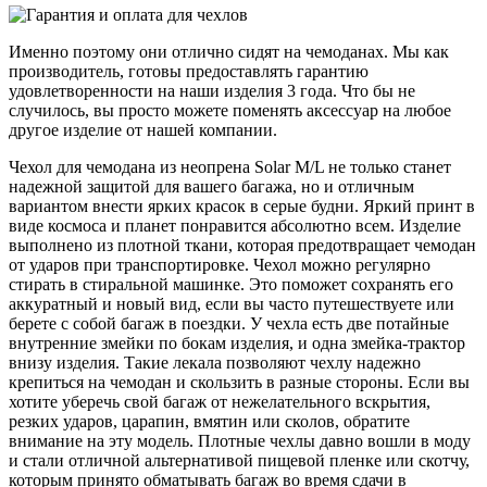
Именно поэтому они отлично сидят на чемоданах. Мы как
производитель, готовы предоставлять гарантию
удовлетворенности на наши изделия 3 года. Что бы не
случилось, вы просто можете поменять аксессуар на любое
другое изделие от нашей компании.
Чехол для чемодана из неопрена Solar M/L не только станет
надежной защитой для вашего багажа, но и отличным
вариантом внести ярких красок в серые будни. Яркий принт в
виде космоса и планет понравится абсолютно всем. Изделие
выполнено из плотной ткани, которая предотвращает чемодан
от ударов при транспортировке. Чехол можно регулярно
стирать в стиральной машинке. Это поможет сохранять его
аккуратный и новый вид, если вы часто путешествуете или
берете с собой багаж в поездки. У чехла есть две потайные
внутренние змейки по бокам изделия, и одна змейка-трактор
внизу изделия. Такие лекала позволяют чехлу надежно
крепиться на чемодан и скользить в разные стороны. Если вы
хотите уберечь свой багаж от нежелательного вскрытия,
резких ударов, царапин, вмятин или сколов, обратите
внимание на эту модель. Плотные чехлы давно вошли в моду
и стали отличной альтернативой пищевой пленке или скотчу,
которым принято обматывать багаж во время сдачи в