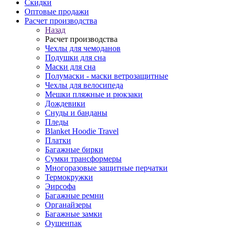
Скидки
Оптовые продажи
Расчет производства
Назад
Расчет производства
Чехлы для чемоданов
Подушки для сна
Маски для сна
Полумаски - маски ветрозащитные
Чехлы для велосипеда
Мешки пляжные и рюкзаки
Дождевики
Снуды и банданы
Пледы
Blanket Hoodie Travel
Платки
Багажные бирки
Сумки трансформеры
Многоразовые защитные перчатки
Термокружки
Эирсофа
Багажные ремни
Органайзеры
Багажные замки
Оушенпак