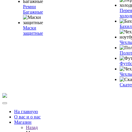
Ремни
Пере
Багажные
холод
Бахи
Маски
защитные
Чехлы
Полот
Футб
Чехлы
Скате
На главную
О вас и о нас
Магазин
Назад