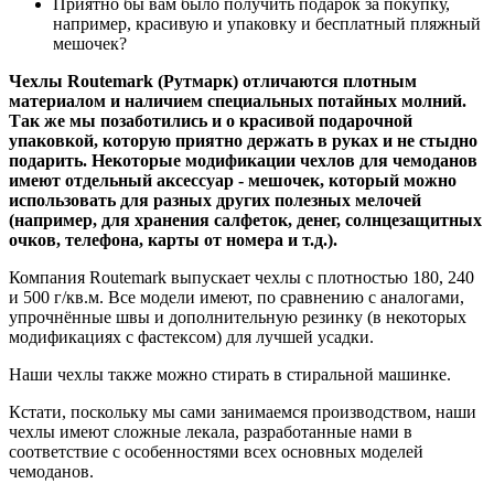
Приятно бы вам было получить подарок за покупку,
например, красивую и упаковку и бесплатный пляжный
мешочек?
Чехлы Routemark (Рутмарк) отличаются плотным
материалом и наличием специальных потайных молний.
Так же мы позаботились и о красивой подарочной
упаковкой, которую приятно держать в руках и не стыдно
подарить. Некоторые модификации чехлов для чемоданов
имеют отдельный аксессуар - мешочек, который можно
использовать для разных других полезных мелочей
(например, для хранения салфеток, денег, солнцезащитных
очков, телефона, карты от номера и т.д.).
Компания Routemark выпускает чехлы с плотностью 180, 240
и 500 г/кв.м. Все модели имеют, по сравнению с аналогами,
упрочнённые швы и дополнительную резинку (в некоторых
модификациях с фастексом) для лучшей усадки.
Наши чехлы также можно стирать в стиральной машинке.
Кстати, поскольку мы сами занимаемся производством, наши
чехлы имеют сложные лекала, разработанные нами в
соответствие с особенностями всех основных моделей
чемоданов.