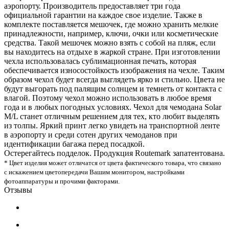
аэропорту. Производитель предоставляет три года
официальной гарантии на каждое свое изделие. Также в
комплекте поставляется мешочек, где можно хранить мелкие
принадлежности, например, ключи, очки или косметические
средства. Такой мешочек можно взять с собой на пляж, если
вы находитесь на отдыхе в жаркой стране. При изготовлении
чехла использовалась сублимационная печать, которая
обеспечивается износостойкость изображения на чехле. Таким
образом чехол будет всегда выглядеть ярко и стильно. Цвета не
будут выгорать под палящим солнцем и темнеть от контакта с
влагой. Поэтому чехол можно использовать в любое время
года и в любых погодных условиях. Чехол для чемодана Solar
M/L станет отличным решением для тех, кто любит выделять
из толпы. Яркий принт легко увидеть на транспортной ленте
в аэропорту и среди сотен других чемоданов при
идентификации багажа перед посадкой.
Остерегайтесь подделок. Продукция Routemark запатентована.
* Цвет изделия может отличатся от цвета фактического товара, что связано
с искажением цветопередачи Вашим монитором, настройками
фотоаппаратуры и прочими факторами.
Отзывы