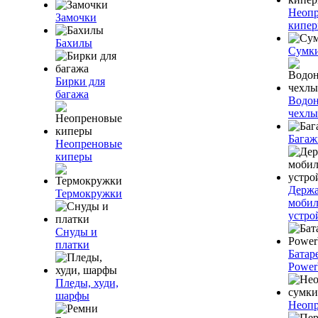
Неоп
Замочки
кипе
Бахилы
Сумк
Бирки для
багажа
Водо
чехлы
Багаж
Неопреновые
киперы
Держа
Термокружки
моби
устро
Снуды и
платки
Батар
Power
Пледы, худи,
шарфы
Неопр