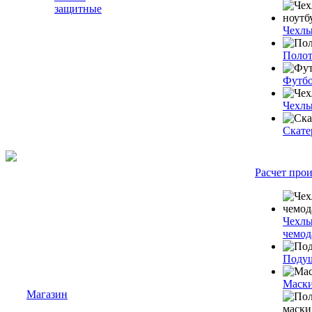
защитные
Чехлы
Полот
Футб
Чехлы
Скате
Расчет про
Чехлы
чемод
Подуш
Маски
Магазин