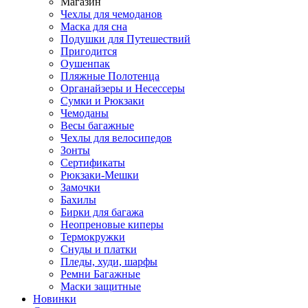
Магазин
Чехлы для чемоданов
Маска для сна
Подушки для Путешествий
Пригодится
Оушенпак
Пляжные Полотенца
Органайзеры и Несессеры
Сумки и Рюкзаки
Чемоданы
Весы багажные
Чехлы для велосипедов
Зонты
Сертификаты
Рюкзаки-Мешки
Замочки
Бахилы
Бирки для багажа
Неопреновые киперы
Термокружки
Снуды и платки
Пледы, худи, шарфы
Ремни Багажные
Маски защитные
Новинки