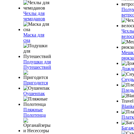
Полум
Чехлы для
ветро
чемоданов
Чехлы
Маска для
велос
сна
Мешк
рюкза
Подушки для
Путешествий
Дожд
Снуды
Пригодится
Плед
Оушенпак
Blanke
Пляжные
Полотенца
Плат
Багаж