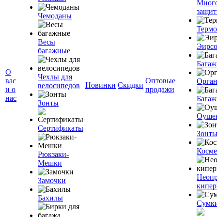
Мног
защит
Чемоданы
Терм
Весы
Эирс
багажные
Багаж
О
Чехлы для
вас
Оптовые
Орган
Новинки
Скидки
велосипедов
и о
продажи
нас
Багаж
Зонты
Оуше
Сертификаты
Зонт
Косме
Рюкзаки-
Мешки
Неоп
Замочки
кипе
Бахилы
Сумк