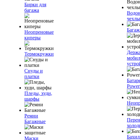
Бирки для
багажа
Водо
чехлы
Багаж
Неопреновые
киперы
Держа
Термокружки
моби
устро
Снуды и
платки
Батар
Power
Пледы, худи,
шарфы
Неопр
Ремни
Пере
Багажные
холод
Бахи
Маски