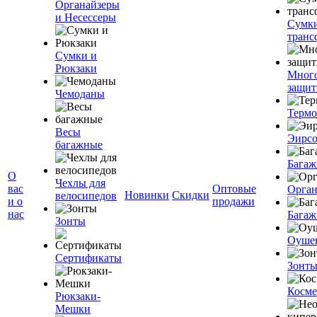
Органайзеры
и Несессеры
Сумк
транс
Сумки и
Рюкзаки
Мног
защит
Чемоданы
Терм
Весы
Эирс
багажные
Багаж
О
Чехлы для
вас
Оптовые
Орган
Новинки
Скидки
велосипедов
и о
продажи
нас
Багаж
Зонты
Оуше
Сертификаты
Зонт
Косме
Рюкзаки-
Мешки