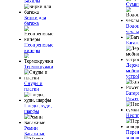
Бахилы
Сумк
Бирки для
багажа
Водо
чехлы
Багаж
Неопреновые
киперы
Держа
Термокружки
моби
устро
Снуды и
платки
Батар
Power
Пледы, худи,
шарфы
Неопр
Ремни
Пере
Багажные
холод