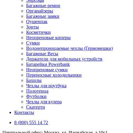
Эирсофа
Багажные ремни
Органайзеры
Багажные замки
Оушенпак
Зонты
Косметички
Неопреновые киперы
Сумки
Водонепроницаемые чехлы (Гермомешки)
Багажные Весы
Держатели для мобильных устройств
Батарейки Powerbank
Неопреновые сумки
Переносные холодильники
Бахилы
Чехлы для ноутбука
Полотенца
Футболки
Чехлы для кулера
Скатерти
Контакты
8 (800) 555 14 72
Центральный офис: Москва, ул. Иловайская, д 10с1