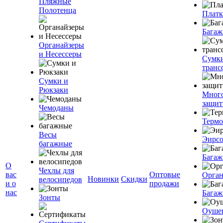
Пляжные
Полотенца
Плат
Багаж
Органайзеры
и Несессеры
Сумк
транс
Сумки и
Рюкзаки
Мног
защит
Чемоданы
Терм
Весы
Эирс
багажные
Багаж
О
Чехлы для
вас
Оптовые
Орган
Новинки
Скидки
велосипедов
и о
продажи
нас
Багаж
Зонты
Оуше