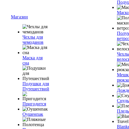
Подуш
Маски
Магазин
Полум
Чехлы для
ветро
чемоданов
Чехлы
Маска для
велос
сна
Мешк
рюкза
Подушки для
Путешествий
Дожд
Снуды
Пригодится
Плед
Оушенпак
Blanke