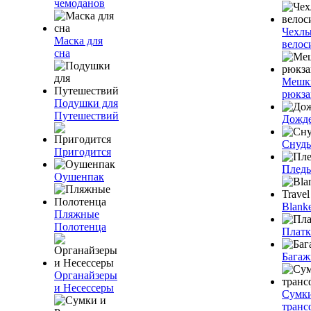
чемоданов
Чехлы
Маска для
велос
сна
Мешк
рюкза
Подушки для
Путешествий
Дожд
Снуды
Пригодится
Плед
Оушенпак
Blanke
Пляжные
Полотенца
Плат
Багаж
Органайзеры
и Несессеры
Сумк
транс