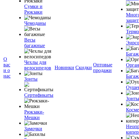
Сумки и
Рюкзаки
Мног
защит
Чемоданы
Терм
Весы
Эирс
багажные
Багаж
О
Чехлы для
вас
Оптовые
Орган
Новинки
Скидки
велосипедов
и о
продажи
нас
Багаж
Зонты
Оуше
Сертификаты
Зонт
Косме
Рюкзаки-
Мешки
Неоп
Замочки
кипе