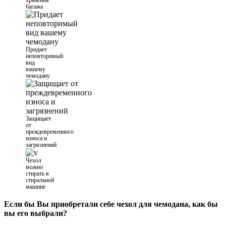
багажа
Придает
неповторимый
вид
вашему
чемодану
Защищает
от
преждевременного
износа и
загрязнений
Чехол
можно
стирать в
стиральной
машине
Если бы Вы приобретали себе чехол для чемодана, как бы
вы его выбрали?