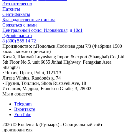
Это интересно
Патенты
Сертификаты
Благодарственные письма
Связаться с нами
Центральный офис: Иловайская, д 10с1
i@routemark.ru
8 (800) 555 14 72
Производство: г.Подольск Лобачева дом 7/3 (Фабрика 1500
кв.м. - можно приехать)
Китай, Шанхай Luyushang Import & export (Shanghai) Co.,Ltd
5th Floor No.5, unit 6055 Jinhai Highway, Femgxian Area
Shanghai
• Чехия, Прага, Polní, 1121/13
Литва Vilnius, Raudonės g. 74
• Грузия, Тбилиси, Shota Rustaveli Ave, 18
Испания, Мадрид, Francisco Giralte, 3, 28002
Мы в соцсетях
Telegram
Вконтакте
YouTube
2026 © Routemark (Рутмарк) - Официальный сайт
производителя