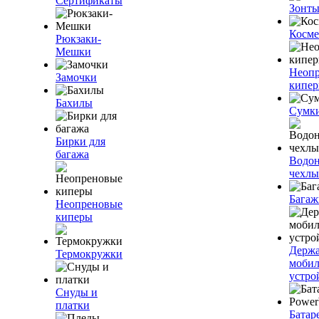
Сертификаты
Зонт
Косме
Рюкзаки-
Мешки
Неоп
Замочки
кипе
Бахилы
Сумк
Бирки для
багажа
Водо
чехлы
Багаж
Неопреновые
киперы
Держа
Термокружки
моби
устро
Снуды и
платки
Батар