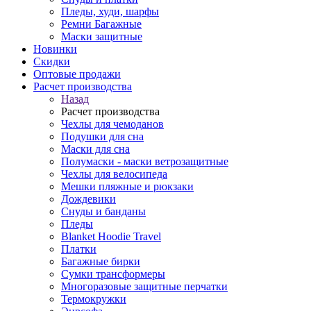
Пледы, худи, шарфы
Ремни Багажные
Маски защитные
Новинки
Скидки
Оптовые продажи
Расчет производства
Назад
Расчет производства
Чехлы для чемоданов
Подушки для сна
Маски для сна
Полумаски - маски ветрозащитные
Чехлы для велосипеда
Мешки пляжные и рюкзаки
Дождевики
Снуды и банданы
Пледы
Blanket Hoodie Travel
Платки
Багажные бирки
Сумки трансформеры
Многоразовые защитные перчатки
Термокружки