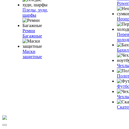
Power
Пледы, худи,
шарфы
Неопр
Ремни
Пере
Багажные
холод
Бахи
Маски
защитные
Чехлы
Полот
Футб
Чехлы
Скате