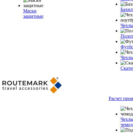
Бахи
Маски
защитные
Чехлы
Полот
Футб
Чехлы
Скате
Расчет про
Чехлы
чемод