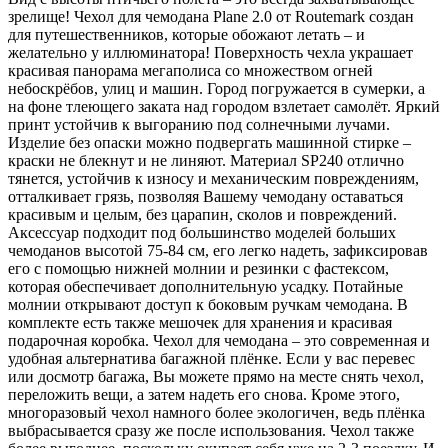
зрелище! Чехол для чемодана Plane 2.0 от Routemark создан
для путешественников, которые обожают летать – и
желательно у иллюминатора! Поверхность чехла украшает
красивая панорама мегаполиса со множеством огней
небоскрёбов, улиц и машин. Город погружается в сумерки, а
на фоне тлеющего заката над городом взлетает самолёт. Яркий
принт устойчив к выгоранию под солнечными лучами.
Изделие без опаски можно подвергать машинной стирке –
краски не блекнут и не линяют. Материал SP240 отлично
тянется, устойчив к износу и механическим повреждениям,
отталкивает грязь, позволяя Вашему чемодану оставаться
красивым и целым, без царапин, сколов и повреждений.
Аксессуар подходит под большинство моделей больших
чемоданов высотой 75-84 см, его легко надеть, зафиксировав
его с помощью нижней молнии и резинки с фастексом,
которая обеспечивает дополнительную усадку. Потайные
молнии открывают доступ к боковым ручкам чемодана. В
комплекте есть также мешочек для хранения и красивая
подарочная коробка. Чехол для чемодана – это современная и
удобная альтернатива багажной плёнке. Если у вас перевес
или досмотр багажа, Вы можете прямо на месте снять чехол,
переложить вещи, а затем надеть его снова. Кроме этого,
многоразовый чехол намного более экологичен, ведь плёнка
выбрасывается сразу же после использования. Чехол также