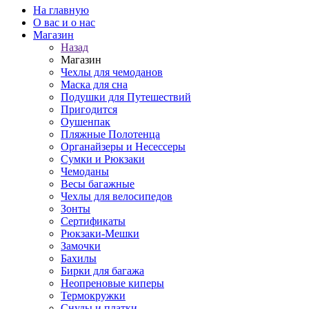
На главную
О вас и о нас
Магазин
Назад
Магазин
Чехлы для чемоданов
Маска для сна
Подушки для Путешествий
Пригодится
Оушенпак
Пляжные Полотенца
Органайзеры и Несессеры
Сумки и Рюкзаки
Чемоданы
Весы багажные
Чехлы для велосипедов
Зонты
Сертификаты
Рюкзаки-Мешки
Замочки
Бахилы
Бирки для багажа
Неопреновые киперы
Термокружки
Снуды и платки