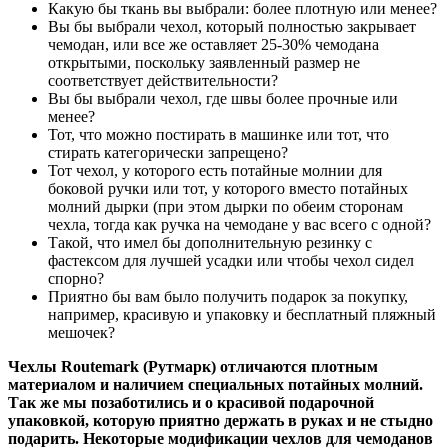
Какую бы ткань вы выбрали: более плотную или менее?
Вы бы выбрали чехол, который полностью закрывает
чемодан, или все же оставляет 25-30% чемодана
открытыми, поскольку заявленный размер не
соответствует действительности?
Вы бы выбрали чехол, где швы более прочные или
менее?
Тот, что можно постирать в машинке или тот, что
стирать категорически запрещено?
Тот чехол, у которого есть потайные молнии для
боковой ручки или тот, у которого вместо потайных
молний дырки (при этом дырки по обеим сторонам
чехла, тогда как ручка на чемодане у вас всего с одной?
Такой, что имел бы дополнительную резинку с
фастексом для лучшей усадки или чтобы чехол сидел
спорно?
Приятно бы вам было получить подарок за покупку,
например, красивую и упаковку и бесплатный пляжный
мешочек?
Чехлы Routemark (Рутмарк) отличаются плотным
материалом и наличием специальных потайных молний.
Так же мы позаботились и о красивой подарочной
упаковкой, которую приятно держать в руках и не стыдно
подарить. Некоторые модификации чехлов для чемоданов