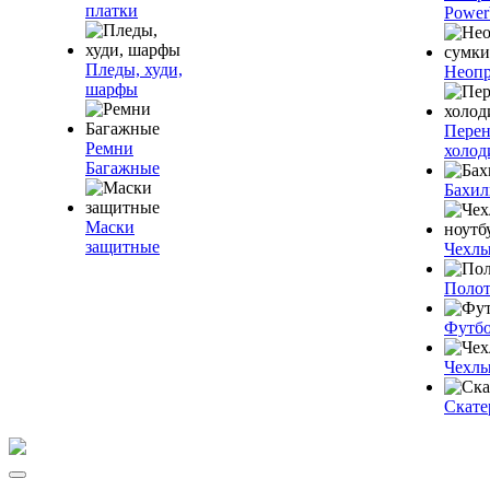
платки
Power
Пледы, худи,
Неопр
шарфы
Пере
Ремни
холод
Багажные
Бахи
Маски
защитные
Чехлы
Полот
Футб
Чехлы
Скате