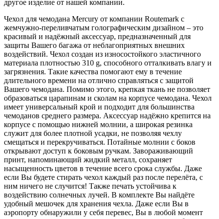
другое изделие от нашей компании.
Чехол для чемодана Mercury от компании Routemark с
жемчужно-переливчатым голографическим дизайном – это
красивый и надёжный аксессуар, предназначенный для
защиты Вашего багажа от неблагоприятных внешних
воздействий. Чехол создан из износостойкого эластичного
материала плотностью 310 g, способного отталкивать влагу и
загрязнения. Такие качества помогают ему в течение
длительного времени на отлично справляться с защитой
Вашего чемодана. Помимо этого, крепкая ткань не позволяет
образоваться царапинам и сколам на корпусе чемодана. Чехол
имеет универсальный крой и подходит для большинства
чемоданов среднего размера. Аксессуар надёжно крепится на
корпусе с помощью нижней молнии, а широкая резинка
служит для более плотной усадки, не позволяя чехлу
смещаться и перекручиваться. Потайные молнии с боков
открывают доступ к боковым ручкам. Завораживающий
принт, напоминающий жидкий металл, сохраняет
насыщенность цветов в течение всего срока службы. Даже
если Вы будете стирать чехол каждый раз после перелёта, с
ним ничего не случится! Также печать устойчива к
воздействию солнечных лучей. В комплекте Вы найдёте
удобный мешочек для хранения чехла. Даже если Вы в
аэропорту обнаружили у себя перевес, Вы в любой момент