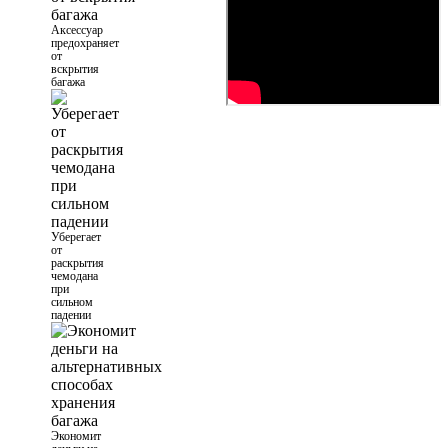
Аксессуар
предохраняет
от
вскрытия
багажа
Уберегает
от
раскрытия
чемодана
при
сильном
падении
Экономит