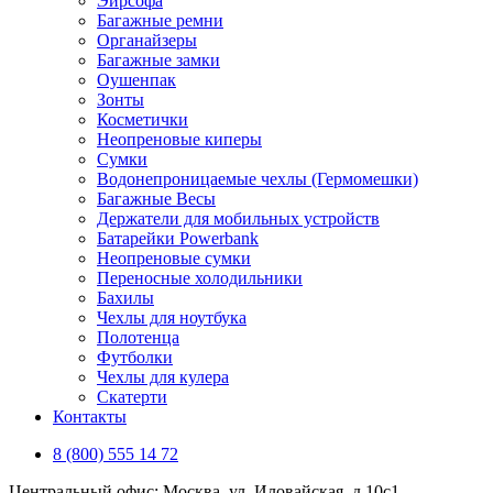
Эирсофа
Багажные ремни
Органайзеры
Багажные замки
Оушенпак
Зонты
Косметички
Неопреновые киперы
Сумки
Водонепроницаемые чехлы (Гермомешки)
Багажные Весы
Держатели для мобильных устройств
Батарейки Powerbank
Неопреновые сумки
Переносные холодильники
Бахилы
Чехлы для ноутбука
Полотенца
Футболки
Чехлы для кулера
Скатерти
Контакты
8 (800) 555 14 72
Центральный офис: Москва, ул. Иловайская, д 10с1