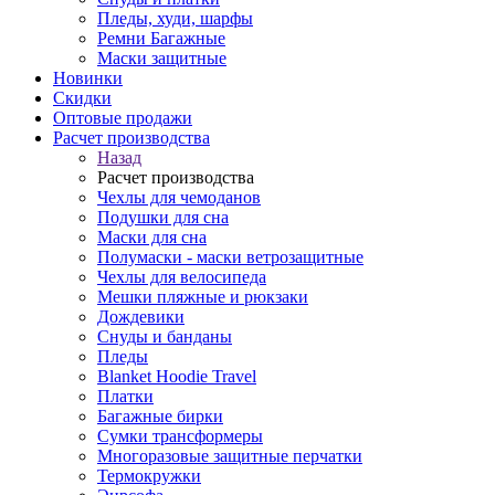
Пледы, худи, шарфы
Ремни Багажные
Маски защитные
Новинки
Скидки
Оптовые продажи
Расчет производства
Назад
Расчет производства
Чехлы для чемоданов
Подушки для сна
Маски для сна
Полумаски - маски ветрозащитные
Чехлы для велосипеда
Мешки пляжные и рюкзаки
Дождевики
Снуды и банданы
Пледы
Blanket Hoodie Travel
Платки
Багажные бирки
Сумки трансформеры
Многоразовые защитные перчатки
Термокружки