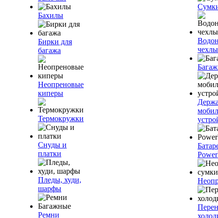
Сумк
Бахилы
Водо
Бирки для
чехлы
багажа
Багаж
Неопреновые
киперы
Держа
моби
Термокружки
устро
Снуды и
Батар
платки
Power
Пледы, худи,
Неопр
шарфы
Пере
Ремни
холод