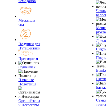
чемоданов
Чехлы
велос
Маска для
сна
Мешк
рюкза
Дожд
Подушки для
Путешествий
Снуды
Плед
Пригодится
Оушенпак
Blanke
Плат
Пляжные
Полотенца
Багаж
Сумк
Органайзеры
транс
и Несессеры