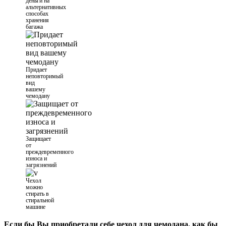
деньги на
альтернативных
способах
хранения
багажа
Придает
неповторимый
вид
вашему
чемодану
Защищает
от
преждевременного
износа и
загрязнений
Чехол
можно
стирать в
стиральной
машине
Если бы Вы приобретали себе чехол для чемодана, как бы