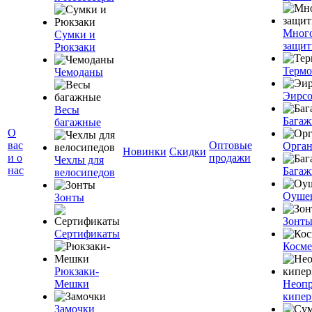
Мног
Сумки и
защит
Рюкзаки
Терм
Чемоданы
Эирс
Весы
Багаж
багажные
О
вас
Оптовые
Орган
Новинки
Скидки
и о
продажи
Чехлы для
нас
Багаж
велосипедов
Оуше
Зонты
Зонт
Сертификаты
Косме
Рюкзаки-
Мешки
Неоп
кипе
Замочки