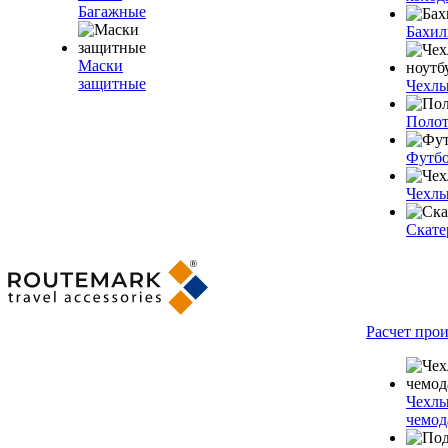
Багажные
Бахи
Маски
защитные
Чехлы
Полот
Футб
Чехлы
Скате
Расчет про
Чехлы
чемод