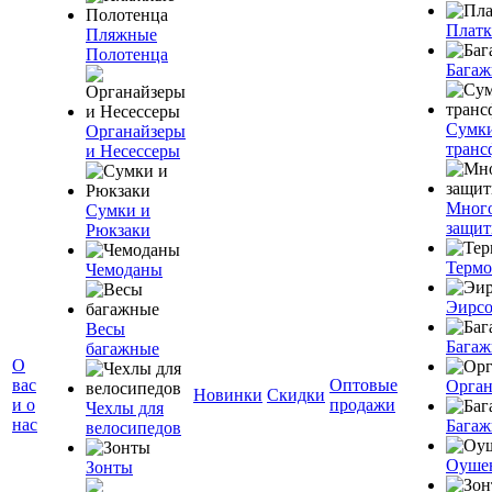
Плат
Пляжные
Полотенца
Багаж
Сумк
Органайзеры
транс
и Несессеры
Мног
Сумки и
защит
Рюкзаки
Терм
Чемоданы
Эирс
Весы
Багаж
багажные
О
вас
Оптовые
Орган
Новинки
Скидки
и о
продажи
Чехлы для
нас
Багаж
велосипедов
Оуше
Зонты