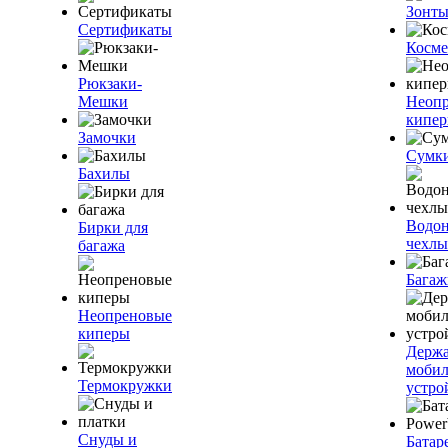
Зонт
Сертификаты
Косме
Рюкзаки-
Мешки
Неоп
кипе
Замочки
Сумк
Бахилы
Водо
Бирки для
чехлы
багажа
Багаж
Неопреновые
киперы
Держа
моби
Термокружки
устро
Снуды и
Батар