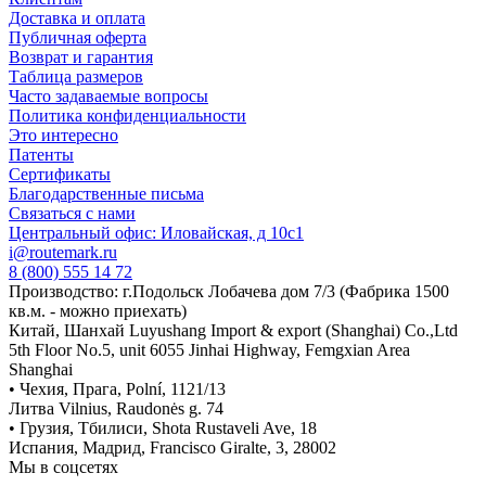
Доставка и оплата
Публичная оферта
Возврат и гарантия
Таблица размеров
Часто задаваемые вопросы
Политика конфиденциальности
Это интересно
Патенты
Сертификаты
Благодарственные письма
Связаться с нами
Центральный офис: Иловайская, д 10с1
i@routemark.ru
8 (800) 555 14 72
Производство: г.Подольск Лобачева дом 7/3 (Фабрика 1500
кв.м. - можно приехать)
Китай, Шанхай Luyushang Import & export (Shanghai) Co.,Ltd
5th Floor No.5, unit 6055 Jinhai Highway, Femgxian Area
Shanghai
• Чехия, Прага, Polní, 1121/13
Литва Vilnius, Raudonės g. 74
• Грузия, Тбилиси, Shota Rustaveli Ave, 18
Испания, Мадрид, Francisco Giralte, 3, 28002
Мы в соцсетях