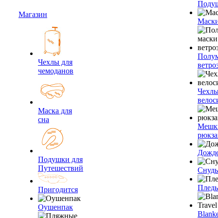
Подуш
Магазин
Маски
Полум
Чехлы для
ветро
чемоданов
Чехлы
велос
Маска для
сна
Мешк
рюкза
Дожд
Подушки для
Путешествий
Снуды
Плед
Пригодится
Оушенпак
Blanke