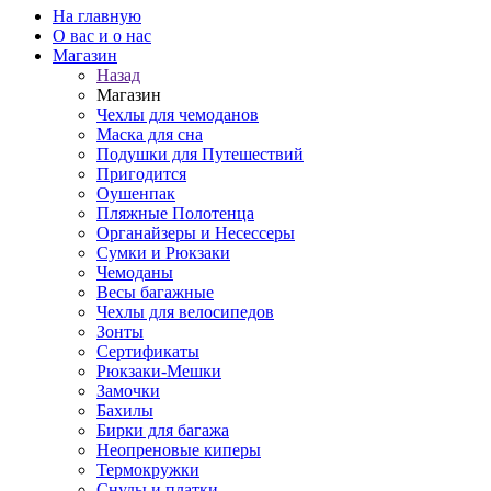
На главную
О вас и о нас
Магазин
Назад
Магазин
Чехлы для чемоданов
Маска для сна
Подушки для Путешествий
Пригодится
Оушенпак
Пляжные Полотенца
Органайзеры и Несессеры
Сумки и Рюкзаки
Чемоданы
Весы багажные
Чехлы для велосипедов
Зонты
Сертификаты
Рюкзаки-Мешки
Замочки
Бахилы
Бирки для багажа
Неопреновые киперы
Термокружки
Снуды и платки