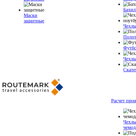
Бахи
Маски
защитные
Чехлы
Полот
Футб
Чехлы
Скате
Расчет про
Чехлы
чемод