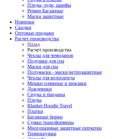
Пледы, худи, шарфы
Ремни Багажные
Маски защитные
Новинки
Скидки
Оптовые продажи
Расчет производства
Назад
Расчет производства
Чехлы для чемоданов
Подушки для сна
Маски для сна
Полумаски - маски ветрозащитные
Чехлы для велосипеда
Мешки пляжные и рюкзаки
Дождевики
Снуды и банданы
Пледы
Blanket Hoodie Travel
Платки
Багажные бирки
Сумки трансформеры
Многоразовые защитные перчатки
Термокружки