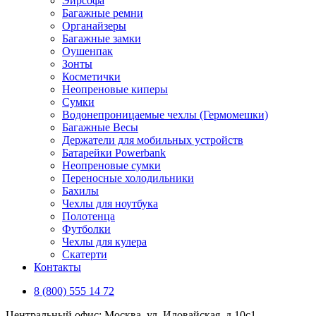
Эирсофа
Багажные ремни
Органайзеры
Багажные замки
Оушенпак
Зонты
Косметички
Неопреновые киперы
Сумки
Водонепроницаемые чехлы (Гермомешки)
Багажные Весы
Держатели для мобильных устройств
Батарейки Powerbank
Неопреновые сумки
Переносные холодильники
Бахилы
Чехлы для ноутбука
Полотенца
Футболки
Чехлы для кулера
Скатерти
Контакты
8 (800) 555 14 72
Центральный офис: Москва, ул. Иловайская, д 10с1