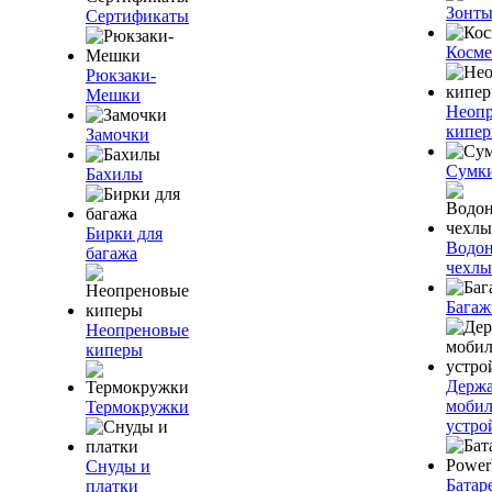
Зонт
Сертификаты
Косме
Рюкзаки-
Мешки
Неоп
кипе
Замочки
Сумк
Бахилы
Бирки для
Водо
багажа
чехлы
Багаж
Неопреновые
киперы
Держа
моби
Термокружки
устро
Снуды и
Батар
платки