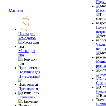
Подуш
Маски
Магазин
Полум
ветро
Чехлы для
чемоданов
Чехлы
велос
Маска для
сна
Мешк
рюкза
Подушки для
Дожд
Путешествий
Снуды
Пригодится
Плед
Оушенпак
Blanke