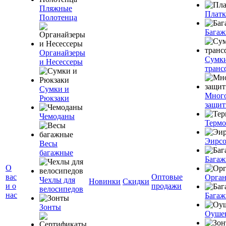
Пляжные
Плат
Полотенца
Багаж
Органайзеры
Сумк
и Несессеры
транс
Сумки и
Мног
Рюкзаки
защит
Чемоданы
Терм
Эирс
Весы
багажные
Багаж
О
вас
Оптовые
Орган
Чехлы для
Новинки
Скидки
и о
продажи
велосипедов
нас
Багаж
Зонты
Оуше