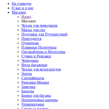
На главную
О вас и о нас
Магазин
Назад
Магазин
Чехлы для чемоданов
Маска для сна
Подушки для Путешествий
Пригодится
Оушенпак
Пляжные Полотенца
Органайзеры и Несессеры
Сумки и Рюкзаки
Чемоданы
Весы багажные
Чехлы для велосипедов
Зонты
Сертификаты
Рюкзаки-Мешки
Замочки
Бахилы
Бирки для багажа
Неопреновые киперы
Термокружки
Снуды и платки