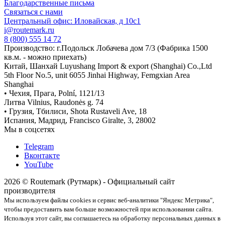
Благодарственные письма
Связаться с нами
Центральный офис: Иловайская, д 10с1
i@routemark.ru
8 (800) 555 14 72
Производство: г.Подольск Лобачева дом 7/3 (Фабрика 1500
кв.м. - можно приехать)
Китай, Шанхай Luyushang Import & export (Shanghai) Co.,Ltd
5th Floor No.5, unit 6055 Jinhai Highway, Femgxian Area
Shanghai
• Чехия, Прага, Polní, 1121/13
Литва Vilnius, Raudonės g. 74
• Грузия, Тбилиси, Shota Rustaveli Ave, 18
Испания, Мадрид, Francisco Giralte, 3, 28002
Мы в соцсетях
Telegram
Вконтакте
YouTube
2026 © Routemark (Рутмарк) - Официальный сайт
производителя
Мы используем файлы cookies и сервис веб-аналитики "Яндекс Метрика",
чтобы предоставить вам больше возможностей при использовании сайта.
Используя этот сайт, вы соглашаетесь на обработку персональных данных в