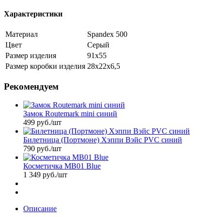
Характеристики
Материал
Spandex 500
Цвет
Серый
Размер изделия
91х55
Размер коробки изделия
28х22х6,5
Рекомендуем
Замок Routemark mini синий
499
руб.
/шт
Билетница (Портмоне) Хэппи Вэйс PVC синий
790
руб.
/шт
Косметичка MB01 Blue
1 349
руб.
/шт
Описание