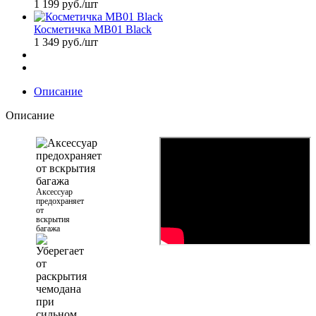
1 199
руб.
/шт
Косметичка MB01 Black
1 349
руб.
/шт
Описание
Описание
Аксессуар
предохраняет
от
вскрытия
багажа