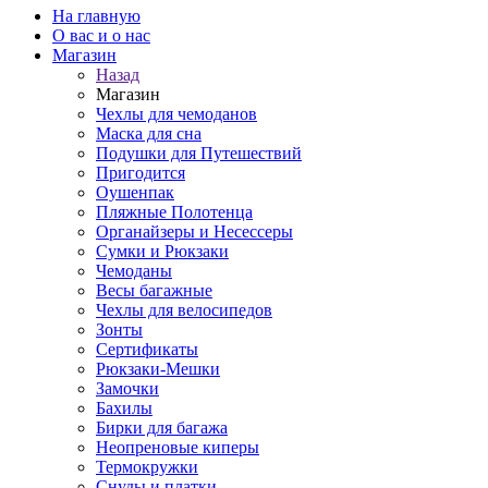
На главную
О вас и о нас
Магазин
Назад
Магазин
Чехлы для чемоданов
Маска для сна
Подушки для Путешествий
Пригодится
Оушенпак
Пляжные Полотенца
Органайзеры и Несессеры
Сумки и Рюкзаки
Чемоданы
Весы багажные
Чехлы для велосипедов
Зонты
Сертификаты
Рюкзаки-Мешки
Замочки
Бахилы
Бирки для багажа
Неопреновые киперы
Термокружки
Снуды и платки