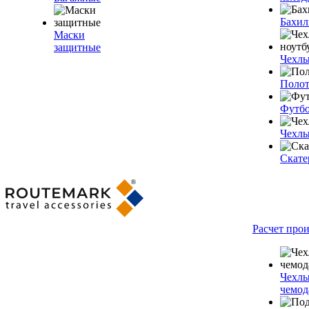
Бахи
Маски
защитные
Чехлы
Полот
Футб
Чехлы
Скате
Расчет про
Чехлы
чемод