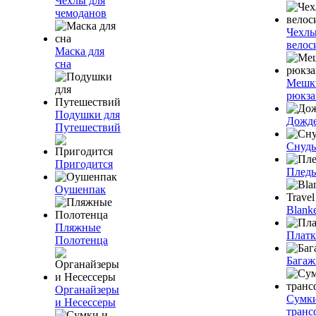
Чехлы для
чемоданов
Чехлы
велос
Маска для
сна
Мешк
рюкза
Подушки для
Дожд
Путешествий
Снуды
Пригодится
Плед
Оушенпак
Blanke
Пляжные
Плат
Полотенца
Багаж
Органайзеры
Сумк
и Несессеры
транс