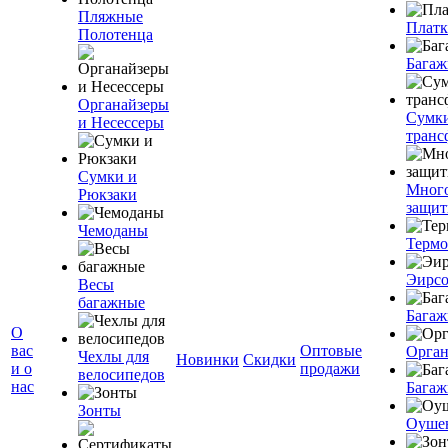
Пляжные
Плат
Полотенца
Багаж
Органайзеры
Сумк
и Несессеры
транс
Сумки и
Мног
Рюкзаки
защит
Чемоданы
Терм
Эирс
Весы
багажные
Багаж
О
вас
Оптовые
Орган
Чехлы для
Новинки
Скидки
и о
продажи
велосипедов
нас
Багаж
Зонты
Оуше