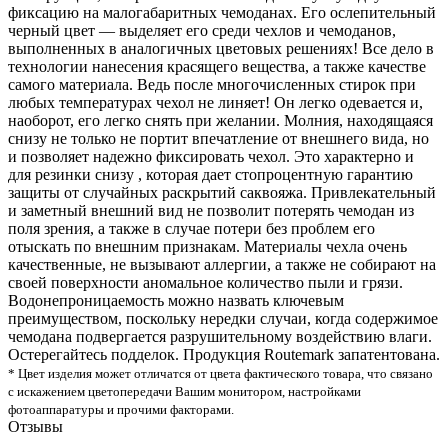
фиксацию на малогабаритных чемоданах. Его ослепительный
черный цвет — выделяет его среди чехлов и чемоданов,
выполненных в аналогичных цветовых решениях! Все дело в
технологии нанесения красящего вещества, а также качестве
самого материала. Ведь после многочисленных стирок при
любых температурах чехол не линяет! Он легко одевается и,
наоборот, его легко снять при желании. Молния, находящаяся
снизу не только не портит впечатление от внешнего вида, но
и позволяет надежно фиксировать чехол. Это характерно и
для резинки снизу , которая дает стопроцентную гарантию
защиты от случайных раскрытий саквояжа. Привлекательный
и заметный внешний вид не позволит потерять чемодан из
поля зрения, а также в случае потери без проблем его
отыскать по внешним признакам. Материалы чехла очень
качественные, не вызывают аллергии, а также не собирают на
своей поверхности аномальное количество пыли и грязи.
Водонепроницаемость можно назвать ключевым
преимуществом, поскольку нередки случаи, когда содержимое
чемодана подвергается разрушительному воздействию влаги.
Остерегайтесь подделок. Продукция Routemark запатентована.
* Цвет изделия может отличатся от цвета фактического товара, что связано
с искажением цветопередачи Вашим монитором, настройками
фотоаппаратуры и прочими факторами.
Отзывы