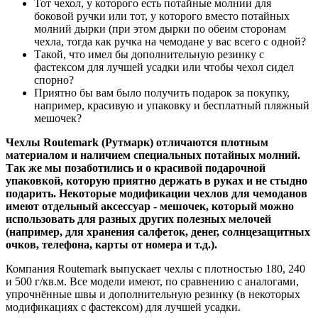
Тот чехол, у которого есть потайные молнии для
боковой ручки или тот, у которого вместо потайных
молний дырки (при этом дырки по обеим сторонам
чехла, тогда как ручка на чемодане у вас всего с одной?
Такой, что имел бы дополнительную резинку с
фастексом для лучшей усадки или чтобы чехол сидел
спорно?
Приятно бы вам было получить подарок за покупку,
например, красивую и упаковку и бесплатный пляжный
мешочек?
Чехлы Routemark (Рутмарк) отличаются плотным
материалом и наличием специальных потайных молний.
Так же мы позаботились и о красивой подарочной
упаковкой, которую приятно держать в руках и не стыдно
подарить. Некоторые модификации чехлов для чемоданов
имеют отдельный аксессуар - мешочек, который можно
использовать для разных других полезных мелочей
(например, для хранения салфеток, денег, солнцезащитных
очков, телефона, карты от номера и т.д.).
Компания Routemark выпускает чехлы с плотностью 180, 240
и 500 г/кв.м. Все модели имеют, по сравнению с аналогами,
упрочнённые швы и дополнительную резинку (в некоторых
модификациях с фастексом) для лучшей усадки.