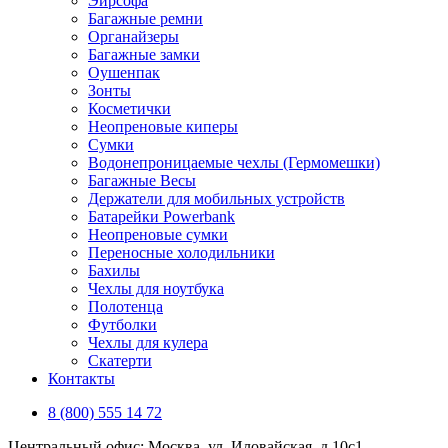
Эирсофа
Багажные ремни
Органайзеры
Багажные замки
Оушенпак
Зонты
Косметички
Неопреновые киперы
Сумки
Водонепроницаемые чехлы (Гермомешки)
Багажные Весы
Держатели для мобильных устройств
Батарейки Powerbank
Неопреновые сумки
Переносные холодильники
Бахилы
Чехлы для ноутбука
Полотенца
Футболки
Чехлы для кулера
Скатерти
Контакты
8 (800) 555 14 72
Центральный офис: Москва, ул. Иловайская, д 10с1