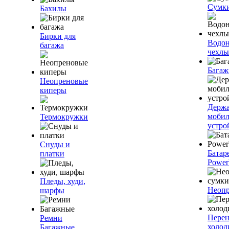
Сумк
Бахилы
Бирки для
Водо
багажа
чехлы
Багаж
Неопреновые
киперы
Держа
моби
Термокружки
устро
Снуды и
Батар
платки
Power
Пледы, худи,
Неопр
шарфы
Пере
Ремни
холод
Багажные