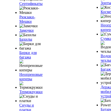
Зонт
Сертификаты
Косме
Рюкзаки-
Мешки
Неоп
кипе
Замочки
Сумк
Бахилы
Бирки для
Водо
багажа
чехлы
Багаж
Неопреновые
киперы
Держа
моби
Термокружки
устро
Снуды и
Батар
платки