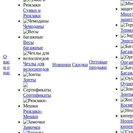
Сумки и
Мног
Рюкзаки
защит
Чемоданы
Терм
Эирс
Весы
багажные
Багаж
О
вас
Оптовые
Орган
Чехлы для
Новинки
Скидки
и о
продажи
велосипедов
нас
Багаж
Зонты
Оуше
Зонт
Сертификаты
Косме
Рюкзаки-
Мешки
Неоп
кипе
Замочки