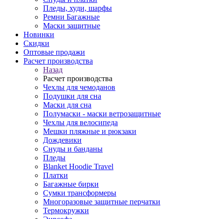
Пледы, худи, шарфы
Ремни Багажные
Маски защитные
Новинки
Скидки
Оптовые продажи
Расчет производства
Назад
Расчет производства
Чехлы для чемоданов
Подушки для сна
Маски для сна
Полумаски - маски ветрозащитные
Чехлы для велосипеда
Мешки пляжные и рюкзаки
Дождевики
Снуды и банданы
Пледы
Blanket Hoodie Travel
Платки
Багажные бирки
Сумки трансформеры
Многоразовые защитные перчатки
Термокружки