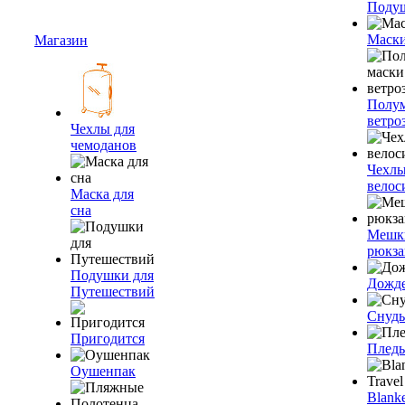
Подуш
Маски
Магазин
Полум
ветро
Чехлы для
чемоданов
Чехлы
велос
Маска для
сна
Мешк
рюкза
Подушки для
Дожд
Путешествий
Снуды
Пригодится
Плед
Оушенпак
Blanke