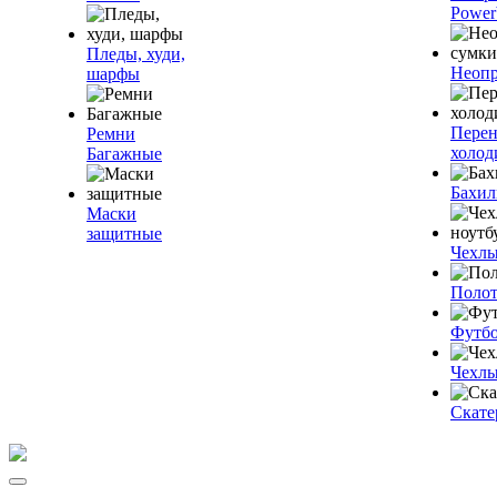
Power
Пледы, худи,
Неопр
шарфы
Пере
Ремни
холод
Багажные
Бахи
Маски
защитные
Чехлы
Полот
Футб
Чехлы
Скате