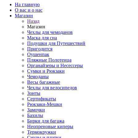
На главную
О вас и о нас
Магазин
Назад
Магазин
Чехлы для чемоданов
Маска для сна
Подушки для Путешествий
Пригодится
Оушенпак
Пляжные Полотенца
Органайзеры и Несессеры
Сумки и Рюкзаки
Чемоданы
Весы багажные
Чехлы для велосипедов
Зонты
Сертификаты
Рюкзаки-Мешки
Замочки
Бахилы
Бирки для багажа
Неопреновые киперы
Термокружки
Снуды и платки