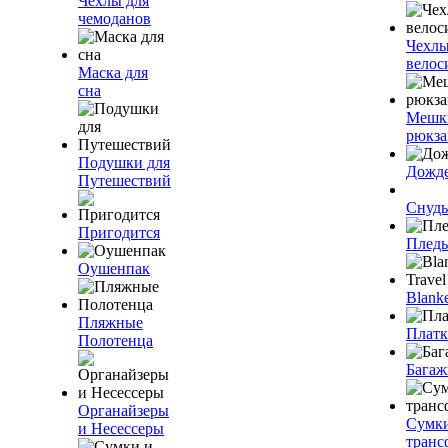
Чехлы для
чемоданов
Чехлы
велос
Маска для
сна
Мешк
рюкза
Подушки для
Дожд
Путешествий
Снуды
Пригодится
Плед
Оушенпак
Blanke
Пляжные
Плат
Полотенца
Багаж
Органайзеры
Сумк
и Несессеры
транс