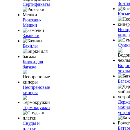
Зонт
Сертификаты
Косме
Рюкзаки-
Мешки
Неоп
кипе
Замочки
Сумк
Бахилы
Бирки для
Водо
багажа
чехлы
Багаж
Неопреновые
киперы
Держа
моби
Термокружки
устро
Снуды и
Батар
платки