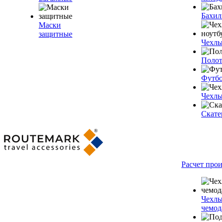
Бахи
Маски
защитные
Чехлы
Полот
Футб
Чехлы
Скате
Расчет про
Чехлы
чемод