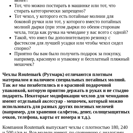
менее?
Тот, что можно постирать в машинке или тот, что
стирать категорически запрещено?
Тот чехол, у которого есть потайные молнии для
боковой ручки или тот, у которого вместо потайных
молний дырки (при этом дырки по обеим сторонам
чехла, тогда как ручка на чемодане у вас всего с одной?
Такой, что имел бы дополнительную резинку с
фастексом для лучшей усадки или чтобы чехол сидел
спорно?
Приятно бы вам было получить подарок за покупку,
например, красивую и упаковку и бесплатный пляжный
мешочек?
Чехлы Routemark (Рутмарк) отличаются плотным
материалом и наличием специальных потайных молний.
Так же мы позаботились и о красивой подарочной
упаковкой, которую приятно держать в руках и не стыдно
подарить. Некоторые модификации чехлов для чемоданов
имеют отдельный аксессуар - мешочек, который можно
использовать для разных других полезных мелочей
(например, для хранения салфеток, денег, солнцезащитных
очков, телефона, карты от номера и т.д.).
Компания Routemark выпускает чехлы с плотностью 180, 240
и 500 г/кв.м. Все модели имеют, по сравнению с аналогами,