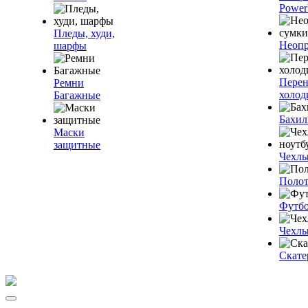
Power
Пледы, худи,
Неопр
шарфы
Пере
Ремни
холод
Багажные
Бахи
Маски
защитные
Чехлы
Полот
Футб
Чехлы
Скате