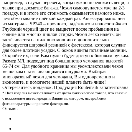
например, в случае перевеса, когда нужно переложить вещи, а
также при досмотре багажа. Чехол самоокупается уже на 2-3
поездку, и в итоге его стоимость оказывается намного ниже,
чем обматывание плёнкой каждый раз. Аксессуар выполнен
из материала SP240 – прочного, надёжного и износостойкого.
Глубокий чёрный цвет не выцветет после пребывания на
солнце или многих циклов стирки. Чехол легко надеть: он
застёгивается на нижнюю молнию и дополнительно
фиксируется широкой резинкой с фастексом, которая служит
для более плотной усадки. С боков вшиты потайные молнии.
Откройте их, если Вам нужен будет доступ к боковым ручкам.
Размер M/L подходит под большинство чемоданов высотой
65-74 см. Для удобного хранения мы укомплектовали чехол
мешочком с затягивающимися шнурками. Выбирая
многоразовый чехол для чемодана, Вы одновременно и
экономите, и помогаете нашей планете быть чище!
Остерегайтесь подделок. Продукция Routemark запатентована.
* Цвет изделия может отличатся от цвета фактического товара, что связано
с искажением цветопередачи Вашим монитором, настройками
фотоаппаратуры и прочими факторами.
Отзывы