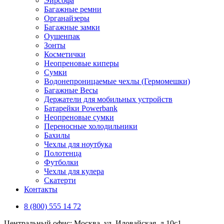
Эирсофа
Багажные ремни
Органайзеры
Багажные замки
Оушенпак
Зонты
Косметички
Неопреновые киперы
Сумки
Водонепроницаемые чехлы (Гермомешки)
Багажные Весы
Держатели для мобильных устройств
Батарейки Powerbank
Неопреновые сумки
Переносные холодильники
Бахилы
Чехлы для ноутбука
Полотенца
Футболки
Чехлы для кулера
Скатерти
Контакты
8 (800) 555 14 72
Центральный офис: Москва, ул. Иловайская, д 10с1