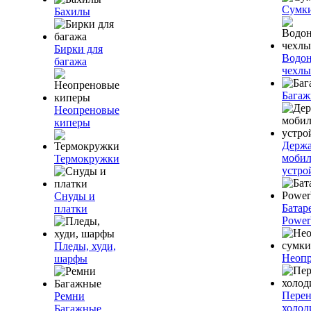
Сумк
Бахилы
Бирки для
Водо
багажа
чехлы
Багаж
Неопреновые
киперы
Держа
моби
Термокружки
устро
Снуды и
Батар
платки
Power
Пледы, худи,
Неопр
шарфы
Пере
Ремни
холод
Багажные