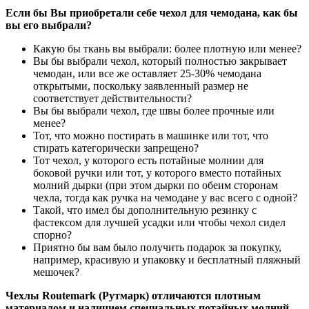
Если бы Вы приобретали себе чехол для чемодана, как бы
вы его выбрали?
Какую бы ткань вы выбрали: более плотную или менее?
Вы бы выбрали чехол, который полностью закрывает
чемодан, или все же оставляет 25-30% чемодана
открытыми, поскольку заявленный размер не
соответствует действительности?
Вы бы выбрали чехол, где швы более прочные или
менее?
Тот, что можно постирать в машинке или тот, что
стирать категорически запрещено?
Тот чехол, у которого есть потайные молнии для
боковой ручки или тот, у которого вместо потайных
молний дырки (при этом дырки по обеим сторонам
чехла, тогда как ручка на чемодане у вас всего с одной?
Такой, что имел бы дополнительную резинку с
фастексом для лучшей усадки или чтобы чехол сидел
спорно?
Приятно бы вам было получить подарок за покупку,
например, красивую и упаковку и бесплатный пляжный
мешочек?
Чехлы Routemark (Рутмарк) отличаются плотным
материалом и наличием специальных потайных молний.