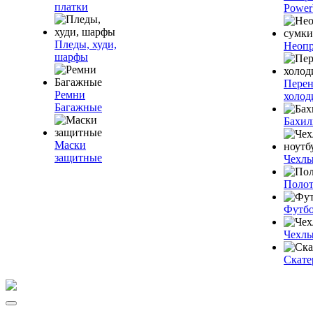
платки
Power
Пледы, худи,
Неопр
шарфы
Пере
Ремни
холод
Багажные
Бахи
Маски
защитные
Чехлы
Полот
Футб
Чехлы
Скате