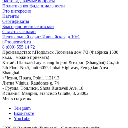
Часто задаваемые вопросы
Политика конфиденциальности
Это интересно
Патенты
Сертификаты
Благодарственные письма
Связаться с нами
Центральный офис: Иловайская, д 10с1
i@routemark.ru
8 (800) 555 14 72
Производство: г.Подольск Лобачева дом 7/3 (Фабрика 1500
кв.м. - можно приехать)
Китай, Шанхай Luyushang Import & export (Shanghai) Co.,Ltd
5th Floor No.5, unit 6055 Jinhai Highway, Femgxian Area
Shanghai
• Чехия, Прага, Polní, 1121/13
Литва Vilnius, Raudonės g. 74
• Грузия, Тбилиси, Shota Rustaveli Ave, 18
Испания, Мадрид, Francisco Giralte, 3, 28002
Мы в соцсетях
Telegram
Вконтакте
YouTube