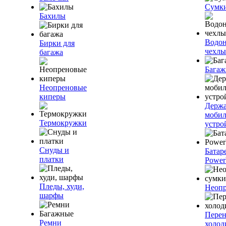
Сумк
Бахилы
Водо
Бирки для
чехлы
багажа
Багаж
Неопреновые
киперы
Держа
моби
Термокружки
устро
Снуды и
Батар
платки
Power
Пледы, худи,
Неопр
шарфы
Пере
Ремни
холод