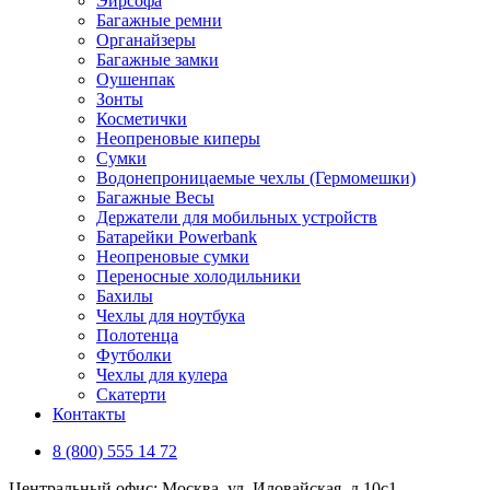
Эирсофа
Багажные ремни
Органайзеры
Багажные замки
Оушенпак
Зонты
Косметички
Неопреновые киперы
Сумки
Водонепроницаемые чехлы (Гермомешки)
Багажные Весы
Держатели для мобильных устройств
Батарейки Powerbank
Неопреновые сумки
Переносные холодильники
Бахилы
Чехлы для ноутбука
Полотенца
Футболки
Чехлы для кулера
Скатерти
Контакты
8 (800) 555 14 72
Центральный офис: Москва, ул. Иловайская, д 10с1