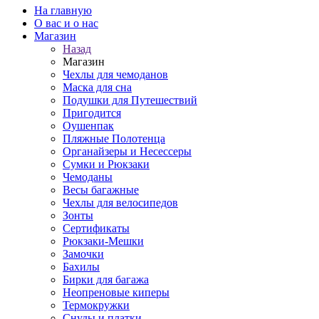
На главную
О вас и о нас
Магазин
Назад
Магазин
Чехлы для чемоданов
Маска для сна
Подушки для Путешествий
Пригодится
Оушенпак
Пляжные Полотенца
Органайзеры и Несессеры
Сумки и Рюкзаки
Чемоданы
Весы багажные
Чехлы для велосипедов
Зонты
Сертификаты
Рюкзаки-Мешки
Замочки
Бахилы
Бирки для багажа
Неопреновые киперы
Термокружки
Снуды и платки