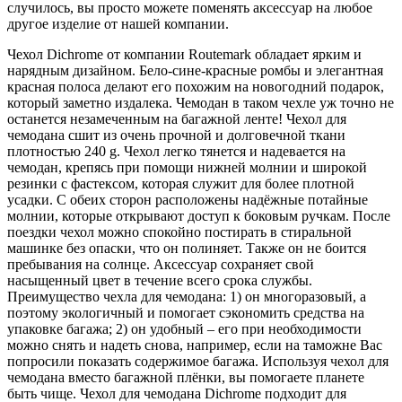
случилось, вы просто можете поменять аксессуар на любое
другое изделие от нашей компании.
Чехол Dichrome от компании Routemark обладает ярким и
нарядным дизайном. Бело-сине-красные ромбы и элегантная
красная полоса делают его похожим на новогодний подарок,
который заметно издалека. Чемодан в таком чехле уж точно не
останется незамеченным на багажной ленте! Чехол для
чемодана сшит из очень прочной и долговечной ткани
плотностью 240 g. Чехол легко тянется и надевается на
чемодан, крепясь при помощи нижней молнии и широкой
резинки с фастексом, которая служит для более плотной
усадки. С обеих сторон расположены надёжные потайные
молнии, которые открывают доступ к боковым ручкам. После
поездки чехол можно спокойно постирать в стиральной
машинке без опаски, что он полиняет. Также он не боится
пребывания на солнце. Аксессуар сохраняет свой
насыщенный цвет в течение всего срока службы.
Преимущество чехла для чемодана: 1) он многоразовый, а
поэтому экологичный и помогает сэкономить средства на
упаковке багажа; 2) он удобный – его при необходимости
можно снять и надеть снова, например, если на таможне Вас
попросили показать содержимое багажа. Используя чехол для
чемодана вместо багажной плёнки, вы помогаете планете
быть чище. Чехол для чемодана Dichrome подходит для