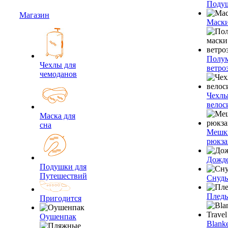
Подуш
Магазин
Маски
Полум
Чехлы для
ветро
чемоданов
Чехлы
велос
Маска для
сна
Мешк
рюкза
Дожд
Подушки для
Путешествий
Снуды
Плед
Пригодится
Оушенпак
Blanke