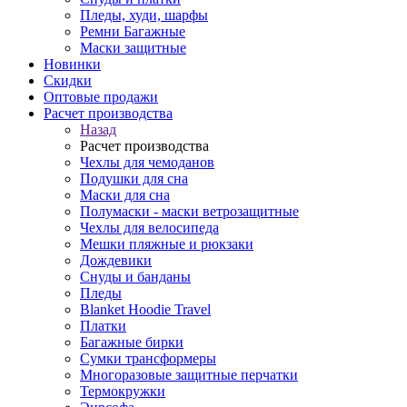
Пледы, худи, шарфы
Ремни Багажные
Маски защитные
Новинки
Скидки
Оптовые продажи
Расчет производства
Назад
Расчет производства
Чехлы для чемоданов
Подушки для сна
Маски для сна
Полумаски - маски ветрозащитные
Чехлы для велосипеда
Мешки пляжные и рюкзаки
Дождевики
Снуды и банданы
Пледы
Blanket Hoodie Travel
Платки
Багажные бирки
Сумки трансформеры
Многоразовые защитные перчатки
Термокружки