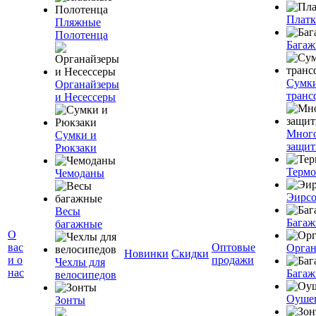
Плат
Пляжные
Полотенца
Багаж
Сумк
Органайзеры
транс
и Несессеры
Мног
Сумки и
защит
Рюкзаки
Терм
Чемоданы
Эирс
Весы
Багаж
багажные
О
вас
Оптовые
Орган
Новинки
Скидки
и о
продажи
Чехлы для
нас
Багаж
велосипедов
Оуше
Зонты