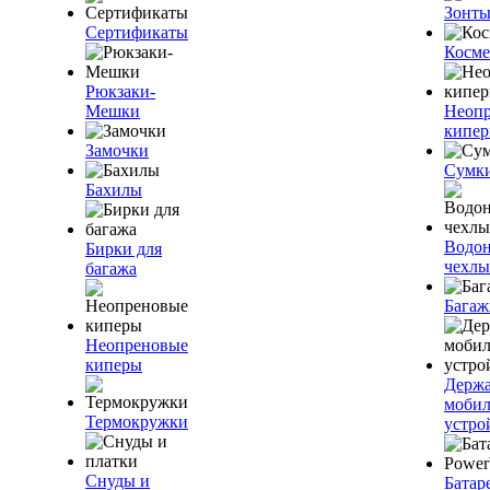
Зонт
Сертификаты
Косме
Рюкзаки-
Мешки
Неоп
кипе
Замочки
Сумк
Бахилы
Водо
Бирки для
чехлы
багажа
Багаж
Неопреновые
киперы
Держа
моби
Термокружки
устро
Снуды и
Батар