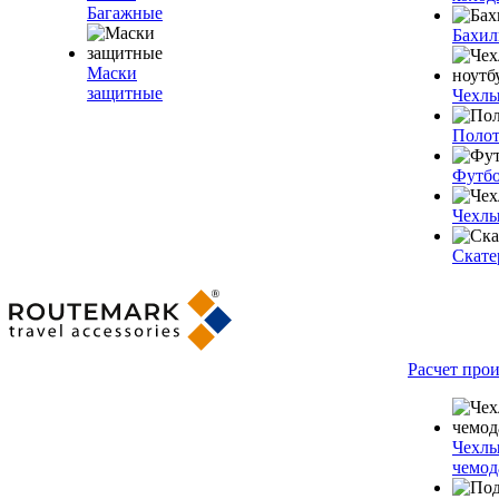
Багажные
Бахи
Маски
защитные
Чехлы
Полот
Футб
Чехлы
Скате
Расчет про
Чехлы
чемод