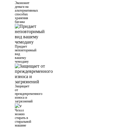
Экономит
деньги на
альтернативных
способах
хранения
багажа
Придает
неповторимый
вид
вашему
чемодану
Защищает
от
преждевременного
износа и
загрязнений
Чехол
можно
стирать в
стиральной
машине