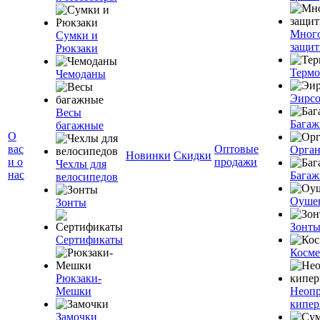
Мног
Сумки и
защит
Рюкзаки
Терм
Чемоданы
Эирс
Весы
Багаж
багажные
О
вас
Оптовые
Орган
Новинки
Скидки
и о
продажи
Чехлы для
нас
Багаж
велосипедов
Оуше
Зонты
Зонт
Сертификаты
Косме
Рюкзаки-
Мешки
Неоп
кипе
Замочки