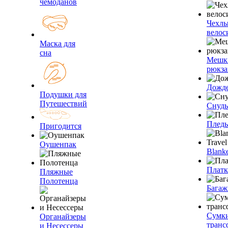
чемоданов
Чехлы
велос
Маска для
сна
Мешк
рюкза
Дожд
Подушки для
Путешествий
Снуды
Плед
Пригодится
Оушенпак
Blanke
Плат
Пляжные
Полотенца
Багаж
Сумк
Органайзеры
транс
и Несессеры