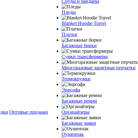
Снуды и банданы
Пледы
Blanket Hoodie Travel
Платки
Багажные бирки
Сумки трансформеры
Многоразовые защитные перчатки
Термокружки
Эирсофа
Багажные ремни
дки
Оптовые продажи
Органайзеры
Багажные замки
Оушенпак