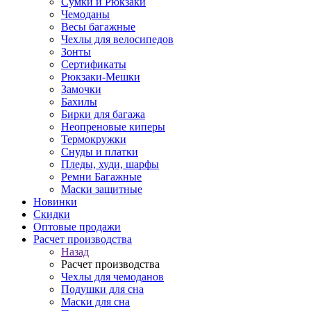
Сумки и Рюкзаки
Чемоданы
Весы багажные
Чехлы для велосипедов
Зонты
Сертификаты
Рюкзаки-Мешки
Замочки
Бахилы
Бирки для багажа
Неопреновые киперы
Термокружки
Снуды и платки
Пледы, худи, шарфы
Ремни Багажные
Маски защитные
Новинки
Скидки
Оптовые продажи
Расчет производства
Назад
Расчет производства
Чехлы для чемоданов
Подушки для сна
Маски для сна