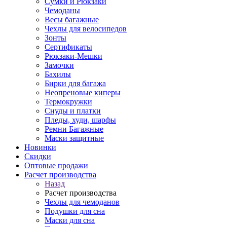
Сумки и Рюкзаки
Чемоданы
Весы багажные
Чехлы для велосипедов
Зонты
Сертификаты
Рюкзаки-Мешки
Замочки
Бахилы
Бирки для багажа
Неопреновые киперы
Термокружки
Снуды и платки
Пледы, худи, шарфы
Ремни Багажные
Маски защитные
Новинки
Скидки
Оптовые продажи
Расчет производства
Назад
Расчет производства
Чехлы для чемоданов
Подушки для сна
Маски для сна