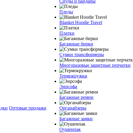
Снуды и банданы
Пледы
Blanket Hoodie Travel
Платки
Багажные бирки
Сумки трансформеры
Многоразовые защитные перчатки
Термокружки
Эирсофа
Багажные ремни
дки
Оптовые продажи
Органайзеры
Багажные замки
Оушенпак