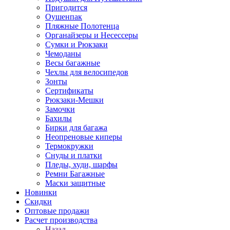
Пригодится
Оушенпак
Пляжные Полотенца
Органайзеры и Несессеры
Сумки и Рюкзаки
Чемоданы
Весы багажные
Чехлы для велосипедов
Зонты
Сертификаты
Рюкзаки-Мешки
Замочки
Бахилы
Бирки для багажа
Неопреновые киперы
Термокружки
Снуды и платки
Пледы, худи, шарфы
Ремни Багажные
Маски защитные
Новинки
Скидки
Оптовые продажи
Расчет производства
Назад