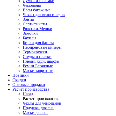
Сумки и Рюкзаки
Чемоданы
Весы багажные
Чехлы для велосипедов
Зонты
Сертификаты
Рюкзаки-Мешки
Замочки
Бахилы
Бирки для багажа
Неопреновые киперы
Термокружки
Снуды и платки
Пледы, худи, шарфы
Ремни Багажные
Маски защитные
Новинки
Скидки
Оптовые продажи
Расчет производства
Назад
Расчет производства
Чехлы для чемоданов
Подушки для сна
Маски для сна