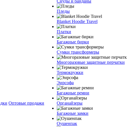
Снуды и банданы
Пледы
Blanket Hoodie Travel
Платки
Багажные бирки
Сумки трансформеры
Многоразовые защитные перчатки
Термокружки
Эирсофа
Багажные ремни
дки
Оптовые продажи
Органайзеры
Багажные замки
Оушенпак