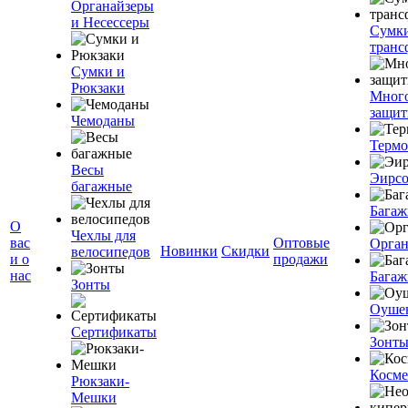
Органайзеры
и Несессеры
Сумк
транс
Сумки и
Рюкзаки
Мног
защит
Чемоданы
Терм
Весы
Эирс
багажные
Багаж
О
Чехлы для
вас
Оптовые
Орган
Новинки
Скидки
велосипедов
и о
продажи
нас
Багаж
Зонты
Оуше
Сертификаты
Зонт
Косме
Рюкзаки-
Мешки