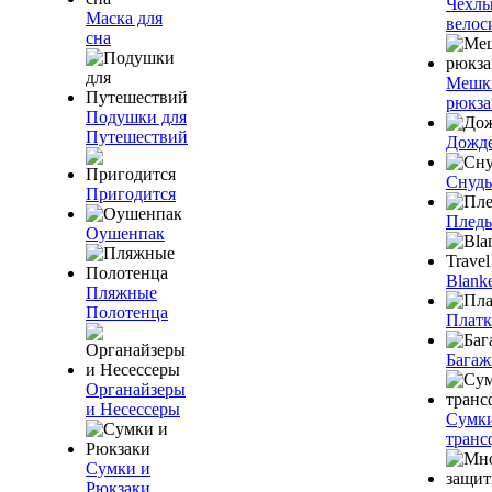
Чехлы
Маска для
велос
сна
Мешк
рюкза
Подушки для
Путешествий
Дожд
Снуды
Пригодится
Плед
Оушенпак
Blanke
Пляжные
Полотенца
Плат
Багаж
Органайзеры
и Несессеры
Сумк
транс
Сумки и
Рюкзаки