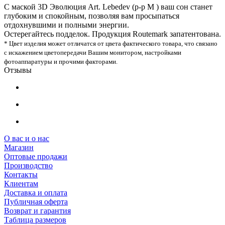
С маской 3D Эволюция Art. Lebedev (р-р М ) ваш сон станет
глубоким и спокойным, позволяя вам просыпаться
отдохнувшими и полными энергии.
Остерегайтесь подделок. Продукция Routemark запатентована.
* Цвет изделия может отличатся от цвета фактического товара, что связано
с искажением цветопередачи Вашим монитором, настройками
фотоаппаратуры и прочими факторами.
Отзывы
О вас и о нас
Магазин
Оптовые продажи
Производство
Контакты
Клиентам
Доставка и оплата
Публичная оферта
Возврат и гарантия
Таблица размеров