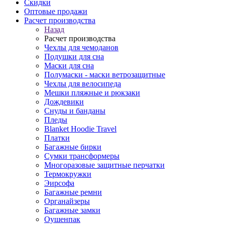
Скидки
Оптовые продажи
Расчет производства
Назад
Расчет производства
Чехлы для чемоданов
Подушки для сна
Маски для сна
Полумаски - маски ветрозащитные
Чехлы для велосипеда
Мешки пляжные и рюкзаки
Дождевики
Снуды и банданы
Пледы
Blanket Hoodie Travel
Платки
Багажные бирки
Сумки трансформеры
Многоразовые защитные перчатки
Термокружки
Эирсофа
Багажные ремни
Органайзеры
Багажные замки
Оушенпак