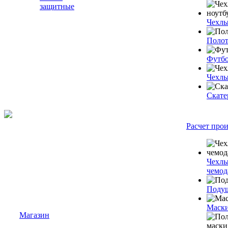
защитные
Чехлы
Полот
Футб
Чехлы
Скате
Расчет про
Чехлы
чемод
Подуш
Маски
Магазин