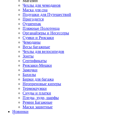
Магазин
Чехлы для чемоданов
Маска для сна
Подушки для Путешествий
Пригодится
Оушенпак
Пляжные Полотенца
Органайзеры и Несессеры
Сумки и Рюкзаки
Чемоданы
Весы багажные
Чехлы для велосипедов
Зонты
Сертификаты
Рюкзаки-Мешки
Замочки
Бахилы
Бирки для багажа
Неопреновые киперы
Термокружки
Снуды и платки
Пледы, худи, шарфы
Ремни Багажные
Маски защитные
Новинки