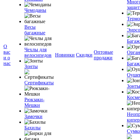
Мног
защит
Чемоданы
Терм
Весы
Эирс
багажные
Багаж
О
Чехлы для
вас
Оптовые
Орган
Новинки
Скидки
велосипедов
и о
продажи
нас
Багаж
Зонты
Оуше
Сертификаты
Зонт
Косме
Рюкзаки-
Мешки
Неоп
Замочки
кипе
Бахилы
Сумк