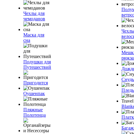
Полум
Чехлы для
ветро
чемоданов
Чехлы
Маска для
велос
сна
Мешк
рюкза
Подушки для
Путешествий
Дожд
Снуды
Пригодится
Плед
Оушенпак
Blanke
Пляжные
Полотенца
Плат
Багаж