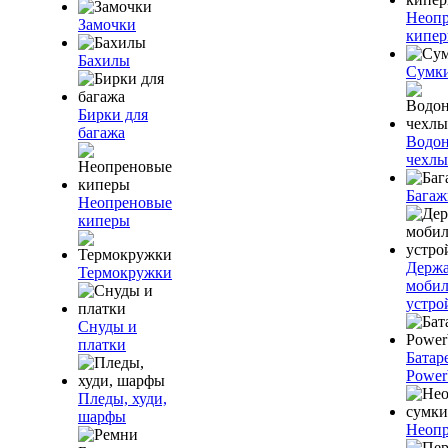
Неоп
Замочки
кипе
Бахилы
Сумк
Бирки для
багажа
Водо
чехлы
Багаж
Неопреновые
киперы
Держа
Термокружки
моби
устро
Снуды и
платки
Батар
Power
Пледы, худи,
шарфы
Неопр