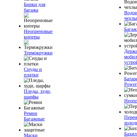
Бирки для
багажа
Водо
чехлы
Багаж
Неопреновые
киперы
Держа
Термокружки
моби
устро
Снуды и
платки
Батар
Power
Пледы, худи,
шарфы
Неопр
Ремни
Пере
Багажные
холод
Бахи
Маски