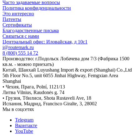
Часто задаваемые вопросы
Политика конфиденциальности
Это интересно
Патенты
Сертификаты
Благодарственные письма
Связаться с нами
Центральный офис: Иловайская, д 10с1
i@routemark.ru
8 (800) 555 14 72
Производство: г.Подольск Лобачева дом 7/3 (Фабрика 1500
кв.м. - можно приехать)
Китай, Шанхай Luyushang Import & export (Shanghai) Co.,Ltd
5th Floor No.5, unit 6055 Jinhai Highway, Femgxian Area
Shanghai
• Чехия, Прага, Polní, 1121/13
Литва Vilnius, Raudonės g. 74
• Грузия, Тбилиси, Shota Rustaveli Ave, 18
Испания, Мадрид, Francisco Giralte, 3, 28002
Мы в соцсетях
Telegram
Вконтакте
YouTube