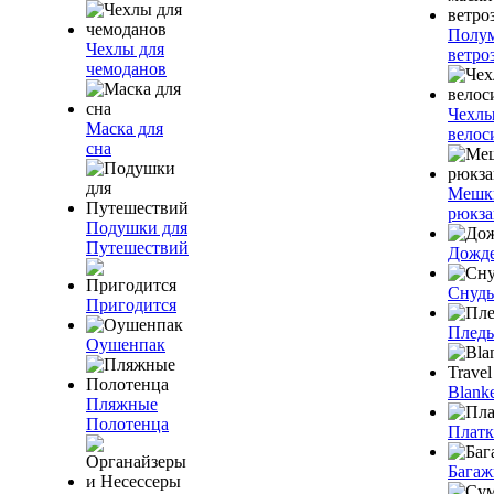
Полум
Чехлы для
ветро
чемоданов
Чехлы
Маска для
велос
сна
Мешк
рюкза
Подушки для
Путешествий
Дожд
Снуды
Пригодится
Плед
Оушенпак
Blanke
Пляжные
Полотенца
Плат
Багаж