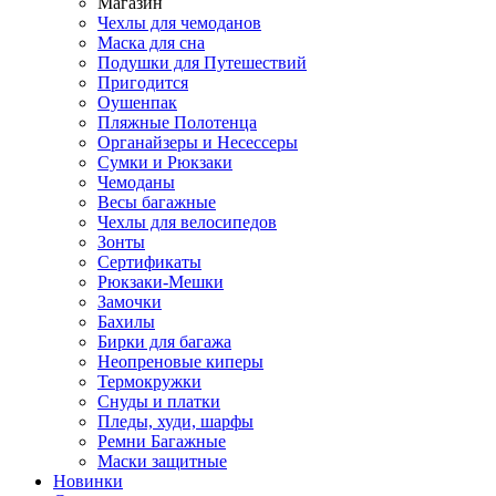
Магазин
Чехлы для чемоданов
Маска для сна
Подушки для Путешествий
Пригодится
Оушенпак
Пляжные Полотенца
Органайзеры и Несессеры
Сумки и Рюкзаки
Чемоданы
Весы багажные
Чехлы для велосипедов
Зонты
Сертификаты
Рюкзаки-Мешки
Замочки
Бахилы
Бирки для багажа
Неопреновые киперы
Термокружки
Снуды и платки
Пледы, худи, шарфы
Ремни Багажные
Маски защитные
Новинки