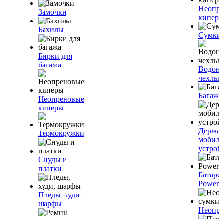
Неоп
Замочки
кипе
Бахилы
Сумк
Бирки для
багажа
Водо
чехлы
Багаж
Неопреновые
киперы
Держа
Термокружки
моби
устро
Снуды и
платки
Батар
Power
Пледы, худи,
шарфы
Неопр