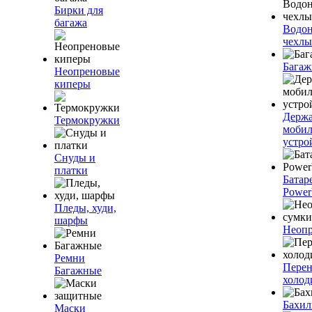
Бирки для
багажа
Водо
чехлы
Багаж
Неопреновые
киперы
Держа
Термокружки
моби
устро
Снуды и
платки
Батар
Power
Пледы, худи,
шарфы
Неопр
Ремни
Пере
Багажные
холод
Бахи
Маски