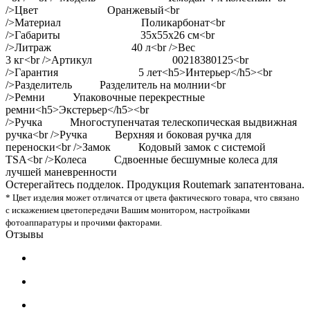
/>Цвет Оранжевый<br
/>Материал Поликарбонат<br
/>Габариты 35x55x26 см<br
/>Литраж 40 л<br />Вес
3 кг<br />Артикул 00218380125<br
/>Гарантия 5 лет<h5>Интерьер</h5><br
/>Разделитель Разделитель на молнии<br
/>Ремни Упаковочные перекрестные
ремни<h5>Экстерьер</h5><br
/>Ручка Многоступенчатая телескопическая выдвижная
ручка<br />Ручка Верхняя и боковая ручка для
переноски<br />Замок Кодовый замок с системой
TSA<br />Колеса Сдвоенные бесшумные колеса для
лучшей маневренности
Остерегайтесь подделок. Продукция Routemark запатентована.
* Цвет изделия может отличатся от цвета фактического товара, что связано
с искажением цветопередачи Вашим монитором, настройками
фотоаппаратуры и прочими факторами.
Отзывы