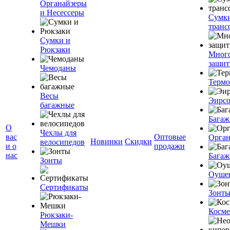
Органайзеры
и Несессеры
Сумк
транс
Сумки и
Рюкзаки
Мног
защит
Чемоданы
Терм
Весы
Эирс
багажные
Багаж
О
Чехлы для
вас
Оптовые
Орган
Новинки
Скидки
велосипедов
и о
продажи
нас
Багаж
Зонты
Оуше
Сертификаты
Зонт
Косме
Рюкзаки-
Мешки