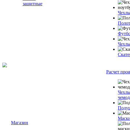
защитные
Чехлы
Полот
Футб
Чехлы
Скате
Расчет про
Чехлы
чемод
Подуш
Маски
Магазин