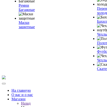
Ремни
Пере
Багажные
холод
Бахи
Маски
защитные
Чехлы
Полот
Футб
Чехлы
Скате
На главную
О вас и о нас
Магазин
Назад