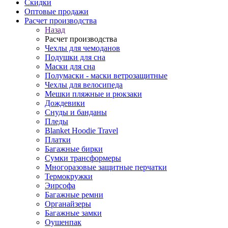
Скидки
Оптовые продажи
Расчет производства
Назад
Расчет производства
Чехлы для чемоданов
Подушки для сна
Маски для сна
Полумаски - маски ветрозащитные
Чехлы для велосипеда
Мешки пляжные и рюкзаки
Дождевики
Снуды и банданы
Пледы
Blanket Hoodie Travel
Платки
Багажные бирки
Сумки трансформеры
Многоразовые защитные перчатки
Термокружки
Эирсофа
Багажные ремни
Органайзеры
Багажные замки
Оушенпак