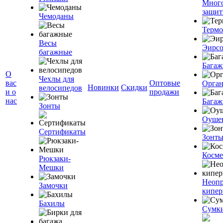
Мног
защит
Чемоданы
Терм
Весы
Эирс
багажные
Багаж
О
Чехлы для
вас
Оптовые
Орган
Новинки
Скидки
велосипедов
и о
продажи
нас
Багаж
Зонты
Оуше
Сертификаты
Зонт
Косме
Рюкзаки-
Мешки
Неоп
Замочки
кипе
Бахилы
Сумк