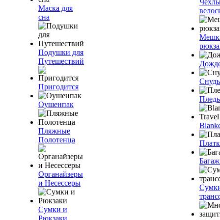
Чехлы
Маска для
велос
сна
Мешк
рюкза
Подушки для
Путешествий
Дожд
Снуды
Пригодится
Плед
Оушенпак
Blanke
Пляжные
Полотенца
Плат
Багаж
Органайзеры
и Несессеры
Сумк
транс
Сумки и
Рюкзаки